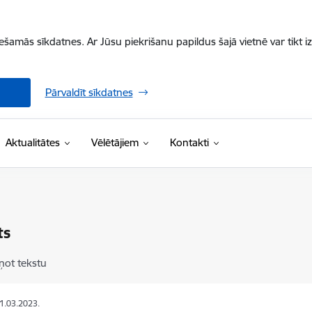
iešamās sīkdatnes. Ar Jūsu piekrišanu papildus šajā vietnē var tikt i
Pārvaldīt sīkdatnes
Aktualitātes
Vēlētājiem
Kontakti
ts
ņot tekstu
01.03.2023.