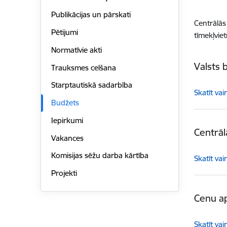
Publikācijas un pārskati
Centrālā
Pētijumi
tīmekļviet
Normatīvie akti
Valsts 
Trauksmes celšana
Starptautiskā sadarbība
Skatīt vai
Budžets
Iepirkumi
Centrāl
Vakances
Komisijas sēžu darba kārtība
Skatīt vai
Projekti
Cenu a
Skatīt vai