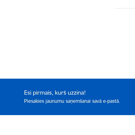
Esi pirmais, kurš uzzina!
Piesakies jaunumu saņemšanai savā e-pastā.
Kājene