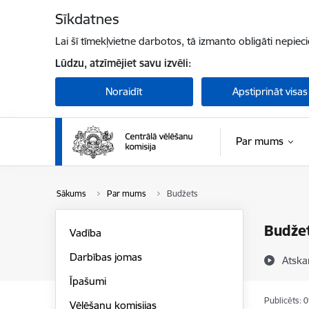
Pāriet uz lapas saturu
Sīkdatnes
Lai šī tīmekļvietne darbotos, tā izmanto obligāti nepiec
Lūdzu, atzīmējiet savu izvēli:
Noraidīt
Apstiprināt visas
Par mums
Sākums
Par mums
Budžets
Budže
Vadība
Darbības jomas
Atska
Īpašumi
Publicēts: 
Vēlēšanu komisijas