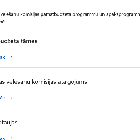
s vēlēšanu komisijas pamatbudžeta programmu un apakšprogrammu
nē.
budžeta tāmes
rāk
ās vēlēšanu komisijas atalgojums
rāk
ptaujas
rāk