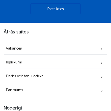
Kājene
Ātrās saites
Vakances
Iepirkumi
Darbs vēlēšanu iecirknī
Par mums
Noderīgi