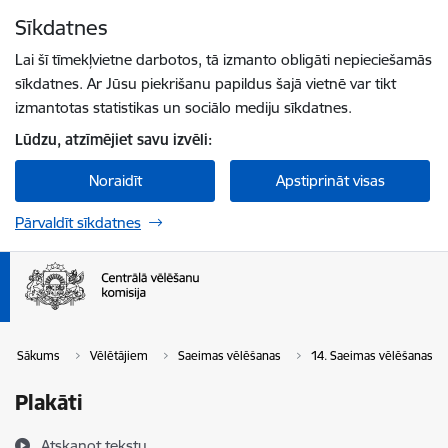
Pāriet uz lapas saturu
Sīkdatnes
Spied
lai meklētu
Enter
Lai šī tīmekļvietne darbotos, tā izmanto obligāti nepieciešamās
sīkdatnes. Ar Jūsu piekrišanu papildus šajā vietnē var tikt
izmantotas statistikas un sociālo mediju sīkdatnes.
Lūdzu, atzīmējiet savu izvēli:
Noraidīt
Apstiprināt visas
Pārvaldīt sīkdatnes
Sākums
Vēlētājiem
Saeimas vēlēšanas
14. Saeimas vēlēšanas
Plakāti
Atskaņot tekstu