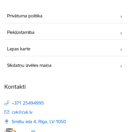
Privātuma politika
Piekļūstamība
Lapas karte
Sīkdatņu izvēles maiņa
Kontakti
+371 25494995
E-pasts:
cvk@cvk.lv
Smilšu iela 4, Rīga, LV-1050