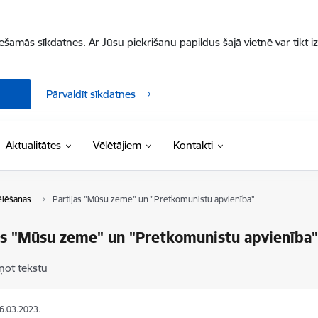
iešamās sīkdatnes. Ar Jūsu piekrišanu papildus šajā vietnē var tikt i
Pārvaldīt sīkdatnes
Aktualitātes
Vēlētājiem
Kontakti
ēlēšanas
Partijas "Mūsu zeme" un "Pretkomunistu apvienība"
as "Mūsu zeme" un "Pretkomunistu apvienība
ņot tekstu
06.03.2023.