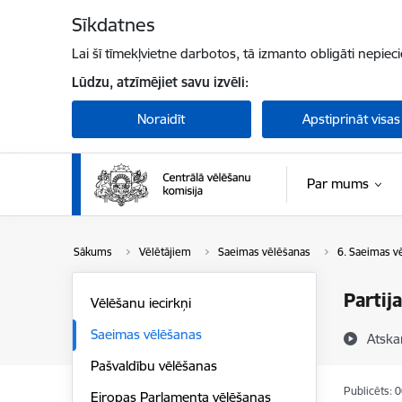
Pāriet uz lapas saturu
Sīkdatnes
Lai šī tīmekļvietne darbotos, tā izmanto obligāti nepiec
Lūdzu, atzīmējiet savu izvēli:
Noraidīt
Apstiprināt visas
Par mums
Sākums
Vēlētājiem
Saeimas vēlēšanas
6. Saeimas v
Partij
Vēlēšanu iecirkņi
Saeimas vēlēšanas
Atska
Pašvaldību vēlēšanas
Publicēts: 
Eiropas Parlamenta vēlēšanas