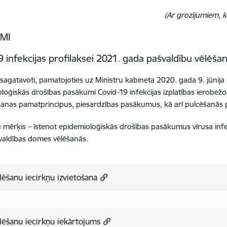
(Ar grozījumiem, 
UMI
9 infekcijas profilaksei 2021. gada pašvaldību vēlēša
 sagatavoti, pamatojoties uz Ministru kabineta 2020. gada 9. jūnij
loģiskās drošības pasākumi Covid-19 infekcijas izplatības ierobežo
anas pamatprincipus, piesardzības pasākumus, kā arī pulcēšanās 
 mērķis – īstenot epidemioloģiskās drošības pasākumus vīrusa infe
valdības domes vēlēšanās.
lēšanu iecirkņu izvietošana
 Vēlēšanu iecirkņu iekārtojums