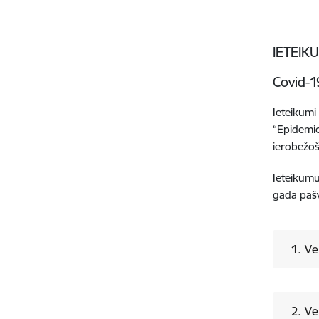
IETEIK
Covid-1
Ieteikumi
“Epidemio
ierobežoš
Ieteikumu
gada paš
1. Vē
2.