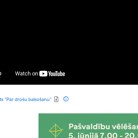
dēt:
ts "Par drošu balsošanu"