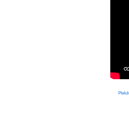
Lejupielā
Plakā