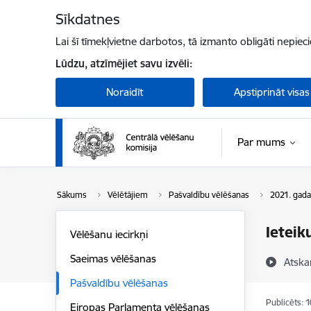
Pāriet uz lapas saturu
Sīkdatnes
Lai šī tīmekļvietne darbotos, tā izmanto obligāti nepiec
Lūdzu, atzīmējiet savu izvēli:
Noraidīt
Apstiprināt visas
Par mums
Sākums
Vēlētājiem
Pašvaldību vēlēšanas
2021. gada
Ieteik
Vēlēšanu iecirkņi
Saeimas vēlēšanas
Atska
Pašvaldību vēlēšanas
Publicēts: 
Eiropas Parlamenta vēlēšanas