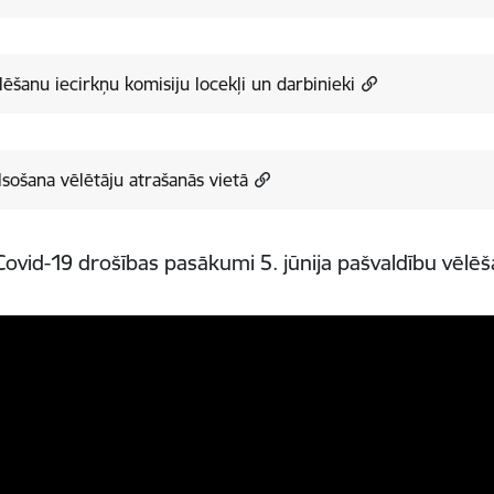
 Vēlēšanu iecirkņu komisiju locekļi un darbinieki
 Balsošana vēlētāju atrašanās vietā
Covid-19 drošības pasākumi 5. jūnija pašvaldību vēlē