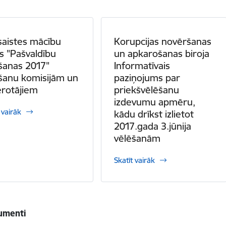
saistes mācību
Korupcijas novēršanas
s "Pašvaldību
un apkarošanas biroja
šanas 2017"
Informatīvais
šanu komisijām un
paziņojums par
rotājiem
priekšvēlēšanu
izdevumu apmēru,
 vairāk
kādu drīkst izlietot
2017.gada 3.jūnija
vēlēšanām
Skatīt vairāk
kumenti