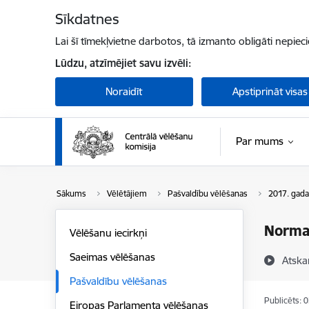
Pāriet uz lapas saturu
Sīkdatnes
Lai šī tīmekļvietne darbotos, tā izmanto obligāti nepiec
Lūdzu, atzīmējiet savu izvēli:
Noraidīt
Apstiprināt visas
Par mums
Sākums
Vēlētājiem
Pašvaldību vēlēšanas
2017. gada
Norma
Vēlēšanu iecirkņi
Saeimas vēlēšanas
Atska
Pašvaldību vēlēšanas
Publicēts: 
Eiropas Parlamenta vēlēšanas