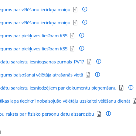
dēt:
egums par vēlēšanu iecirkņa maiņu
dēt:
egums par vēlēšanu iecirkņa maiņu
dēt:
egums par piekļuves tiesībam KSS
dēt:
egums par piekļuves tiesībam KSS
dēt:
datu sarakstu iesniegsanas zurnals_PV17
dēt:
egums balsošanai vēlētāja atrašanās vietā
dēt:
idātu sarakstu iesniedzējiem par dokumentu pieņemšanu
dēt:
stikas lapa (iecirknī nobalsojušo vēlētāju uzskaitei vēlēšanu dienā)
dēt:
ību raksts par fizisko personu datu aizsardzību
i