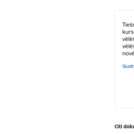
Tieš
kurs
vēlē
vēlē
novē
Skatīt
Citi do