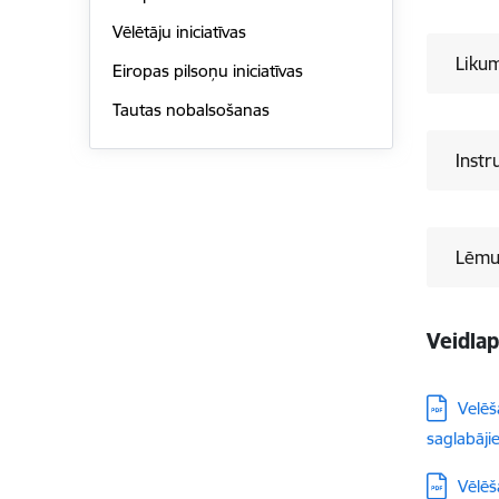
Vēlētāju iniciatīvas
Liku
Eiropas pilsoņu iniciatīvas
Tautas nobalsošanas
Instr
Lēmu
Veidla
Lejupielā
Velēš
saglabāji
Lejupielā
Vēlēš