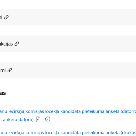
mi
ukcijas
mi
pas
dēt:
anu iecirkņa komisijas locekļa kandidāta pieteikuma anketa (datorra
et anketu datorā)
dēt:
anu iecirkņa komisijas locekļa kandidāta pieteikuma anketa (druka