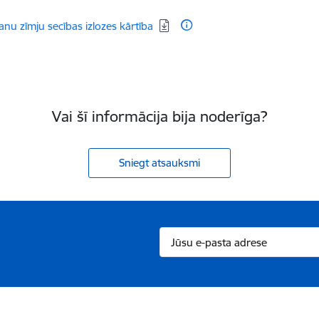
dēt:
anu zīmju secības izlozes kārtība
Vai šī informācija bija noderīga?
Sniegt atsauksmi