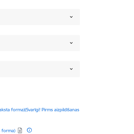
ksta forma)(Svarīgi! Pirms aizpildīšanas
s forma)