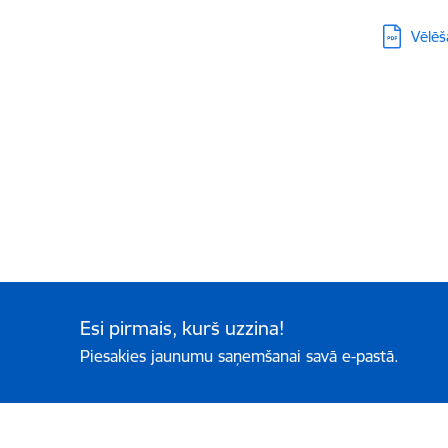
Lejupielā
Vēlēš
Esi pirmais, kurš uzzina!
Piesakies jaunumu saņemšanai savā e-pastā.