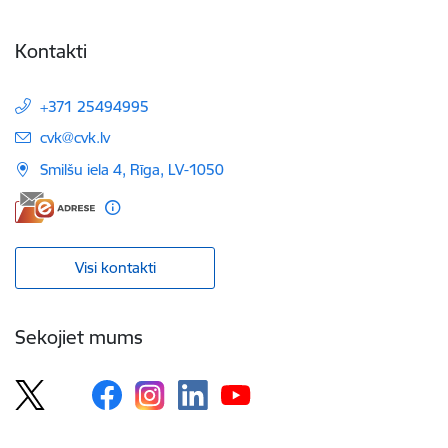
Kontakti
+371 25494995
E-pasts:
cvk@cvk.lv
Smilšu iela 4, Rīga, LV-1050
Visi kontakti
Sekojiet mums