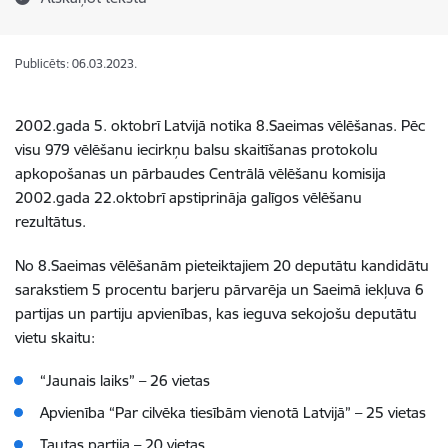
Publicēts: 06.03.2023.
2002.gada 5. oktobrī Latvijā notika 8.Saeimas vēlēšanas. Pēc
visu 979 vēlēšanu iecirkņu balsu skaitīšanas protokolu
apkopošanas un pārbaudes Centrālā vēlēšanu komisija
2002.gada 22.oktobrī apstiprināja galīgos vēlēšanu
rezultātus.
No 8.Saeimas vēlēšanām pieteiktajiem 20 deputātu kandidātu
sarakstiem 5 procentu barjeru pārvarēja un Saeimā iekļuva 6
partijas un partiju apvienības, kas ieguva sekojošu deputātu
vietu skaitu:
“Jaunais laiks” – 26 vietas
Apvienība “Par cilvēka tiesībām vienotā Latvijā” – 25 vietas
Tautas partija – 20 vietas