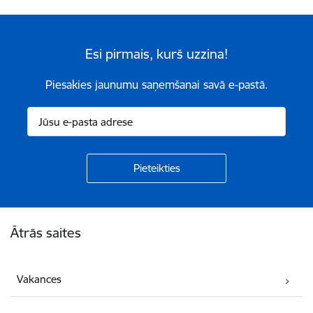
Esi pirmais, kurš uzzina!
Piesakies jaunumu saņemšanai savā e-pastā.
Kājene
Ātrās saites
Vakances