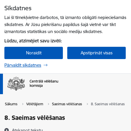
Pāriet uz lapas saturu
Sīkdatnes
Spied
lai meklētu
Enter
Lai šī tīmekļvietne darbotos, tā izmanto obligāti nepieciešamās
sīkdatnes. Ar Jūsu piekrišanu papildus šajā vietnē var tikt
izmantotas statistikas un sociālo mediju sīkdatnes.
Lūdzu, atzīmējiet savu izvēli:
Noraidīt
Apstiprināt visas
Pārvaldīt sīkdatnes
Sākums
Vēlētājiem
Saeimas vēlēšanas
8. Saeimas vēlēšanas
8. Saeimas vēlēšanas
Atskaņot tekstu