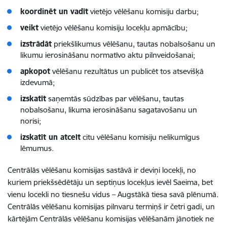
koordinēt
un vadīt
vietējo vēlēšanu komisiju darbu;
veikt
vietējo vēlēšanu komisiju locekļu apmācību;
izstrādāt
priekšlikumus vēlēšanu, tautas nobalsošanu un
likumu ierosināšanu normatīvo aktu pilnveidošanai;
apkopot
vēlēšanu rezultātus un publicēt tos atsevišķā
izdevumā;
izskatīt
saņemtās sūdzības par vēlēšanu, tautas
nobalsošanu, likuma ierosināšanu sagatavošanu un
norisi;
izskatīt un atcelt
citu vēlēšanu komisiju nelikumīgus
lēmumus.
Centrālās vēlēšanu komisijas sastāvā ir deviņi locekļi, no
kuriem priekšsēdētāju un septiņus locekļus ievēl Saeima, bet
vienu locekli no tiesnešu vidus – Augstākā tiesa savā plēnumā.
Centrālās vēlēšanu komisijas pilnvaru termiņš ir četri gadi, un
kārtējām Centrālās vēlēšanu komisijas vēlēšanām jānotiek ne