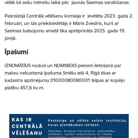
vēlāk kā sešu mēnešu laikā pēc jaunās Saeimas sanākšanas.
Pašreizējā Centrālā vēlēšanu komisija ir ievēlēta 2023. gada 2.
februārī, un tās priekšsēdētājs ir Māris Zviedris, kurš ar
Saeimas balsojumu amatā tika apstiprināts 2025. gada 19.
jūnijā.
Īpašumi
IZNOMĀTĀJS nodod un NOMNIEKS pieņem lietošanā par
maksu nekustamā īpašuma Smilšu ielā 4, Rīgā ēkas ar
kadastra apzīmējumu 01000080080001 telpas ar kopējo
platību 457,6 kv.m.