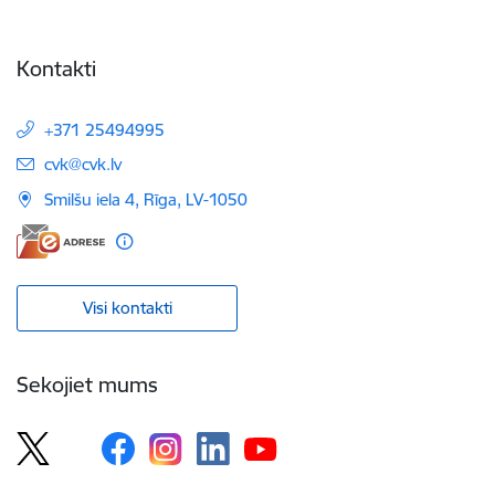
Kontakti
+371 25494995
E-pasts:
cvk@cvk.lv
Smilšu iela 4, Rīga, LV-1050
Visi kontakti
Sekojiet mums