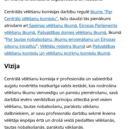
Centrālās vēlēšanu komisijas darbību regulē
likums “Par
Centrālo vēlēšanu komisiju”
, taču daudzi tās pienākumi
atrodami arī
Saeimas vēlēšanu likumā
,
Eiropas Parlamenta
vēlēšanu likumā
,
Pašvaldības domes vēlēšanu likumā
, likumā
“
Par tautas nobalsošanu, likumu ierosināšanu un Eiropas
pilsoņu iniciatīvu
”,
Vēlētāju reģistra likumā
un
Pašvaldības
vēlēšanu komisiju un vēlēšanu iecirkņu komisiju likumā
.
Vīzija
Centrālā vēlēšanu komisija ir profesionāla un sabiedrībā
augstu novērtēta neatkarīga valsts iestāde, kas nodrošina
vēlēšanu likumu vienveidīgu un pareizu piemērošanu, savā
darbībā ievēro vienlīdzības principu attiecībā pret visiem
vēlēšanu, tautas nobalsošanu, parakstu vākšanu
dalībniekiem, ar savu profesionālo darbību sekmē ikviena
vēlētāja iespējas ērtā un drošā veidā piedalīties vēlēšanās,
tautas nobalsošanās, parakstu vākšanās.