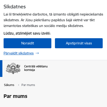
Pāriet uz lapas saturu
Sīkdatnes
Spied
lai meklētu
Enter
Lai šī tīmekļvietne darbotos, tā izmanto obligāti nepieciešamās
sīkdatnes. Ar Jūsu piekrišanu papildus šajā vietnē var tikt
izmantotas statistikas un sociālo mediju sīkdatnes.
Lūdzu, atzīmējiet savu izvēli:
Noraidīt
Apstiprināt visas
Pārvaldīt sīkdatnes
Sākums
Par mums
Par mums