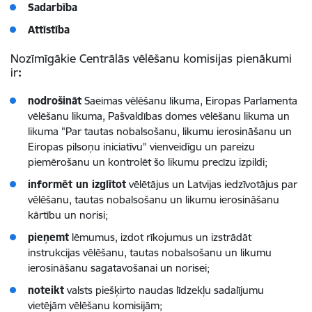
Sadarbība
Attīstība
Nozīmīgākie Centrālās vēlēšanu komisijas pienākumi
ir
:
nodrošināt
Saeimas vēlēšanu likuma, Eiropas Parlamenta
vēlēšanu likuma, Pašvaldības domes vēlēšanu likuma un
likuma "Par tautas nobalsošanu, likumu ierosināšanu un
Eiropas pilsoņu iniciatīvu" vienveidīgu un pareizu
piemērošanu un kontrolēt šo likumu precīzu izpildi;
informēt un izglītot
vēlētājus un Latvijas iedzīvotājus par
vēlēšanu, tautas nobalsošanu un likumu ierosināšanu
kārtību un norisi;
pieņemt
lēmumus, izdot rīkojumus un izstrādāt
instrukcijas vēlēšanu, tautas nobalsošanu un likumu
ierosināšanu sagatavošanai un norisei;
noteikt
valsts piešķirto naudas līdzekļu sadalījumu
vietējām vēlēšanu komisijām;