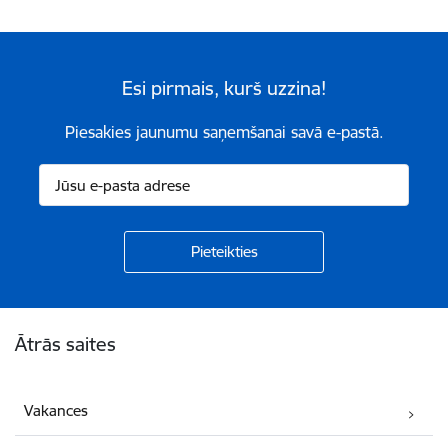
Esi pirmais, kurš uzzina!
Piesakies jaunumu saņemšanai savā e-pastā.
Kājene
Ātrās saites
Vakances