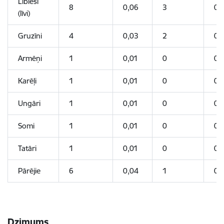
Lībieši
8
0,06
3
0,
(līvi)
Gruzīni
4
0,03
2
0,
Armēņi
1
0,01
0
0
Karēļi
1
0,01
0
0
Ungāri
1
0,01
0
0
Somi
1
0,01
0
0
Tatāri
1
0,01
0
0
Pārējie
6
0,04
1
0,
Dzimums