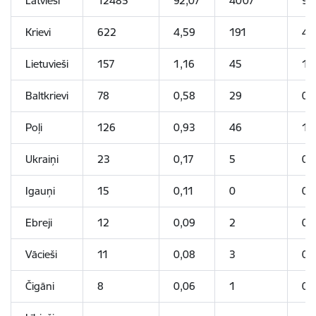
Latvieši
12485
92,07
4007
92
Krievi
622
4,59
191
4,
Lietuvieši
157
1,16
45
1,
Baltkrievi
78
0,58
29
0,
Poļi
126
0,93
46
1,
Ukraiņi
23
0,17
5
0,
Igauņi
15
0,11
0
0
Ebreji
12
0,09
2
0,
Vācieši
11
0,08
3
0,
Čigāni
8
0,06
1
0,