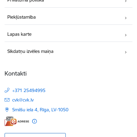
Piekļūstamība
Lapas karte
Sīkdatņu izvēles maiņa
Kontakti
+371 25494995
E-pasts:
cvk@cvk.lv
Smilšu iela 4, Rīga, LV-1050