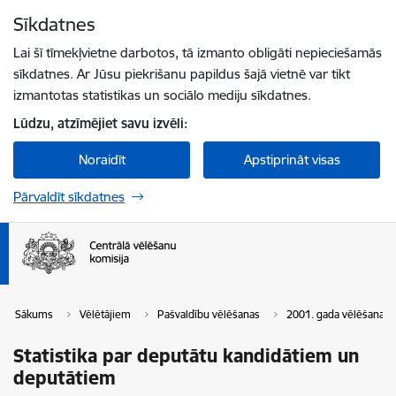
Pāriet uz lapas saturu
Sīkdatnes
Spied
lai meklētu
Enter
Lai šī tīmekļvietne darbotos, tā izmanto obligāti nepieciešamās
sīkdatnes. Ar Jūsu piekrišanu papildus šajā vietnē var tikt
izmantotas statistikas un sociālo mediju sīkdatnes.
Lūdzu, atzīmējiet savu izvēli:
Noraidīt
Apstiprināt visas
Pārvaldīt sīkdatnes
Sākums
Vēlētājiem
Pašvaldību vēlēšanas
2001. gada vēlēšanas
Statistika par deputātu kandidātiem un
deputātiem