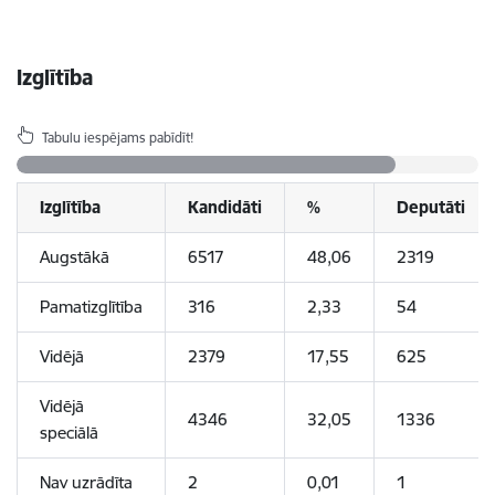
Izglītība
Tabulu iespējams pabīdīt!
Izglītība
Kandidāti
%
Deputāti
Augstākā
6517
48,06
2319
Pamatizglītība
316
2,33
54
Vidējā
2379
17,55
625
Vidējā
4346
32,05
1336
speciālā
Nav uzrādīta
2
0,01
1