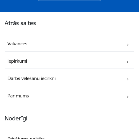
Kājene
Ātrās saites
Vakances
Iepirkumi
Darbs vēlēšanu iecirknī
Par mums
Noderīgi
Privātuma politika