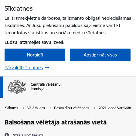
Pāriet uz lapas saturu
Sīkdatnes
Spied
lai meklētu
Enter
Lai šī tīmekļvietne darbotos, tā izmanto obligāti nepieciešamās
sīkdatnes. Ar Jūsu piekrišanu papildus šajā vietnē var tikt
izmantotas statistikas un sociālo mediju sīkdatnes.
Lūdzu, atzīmējiet savu izvēli:
Noraidīt
Apstiprināt visas
Pārvaldīt sīkdatnes
Sākums
Vēlētājiem
Pašvaldību vēlēšanas
2021. gada Varakļānu
Balsošana vēlētāja atrašanās vietā
Atskaņot tekstu