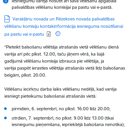
Iesniegumu varēja nosūtīt arī sava vēlēšanu apgabala
pašvaldības vēlēšanu komisijai pa pastu vai e-pastā.
Lejupielādēt:
Varakļānu novada un Rēzeknes novada pašvaldības
vēlēšanu komisiju kontakinformācija iesnieguma nosūtīšanai
pa pastu vai e-pastu
*Pieteikt balsošanu vēlētāja atrašanās vietā vēlēšanu dienā
varēja arī pēc plkst. 12.00, taču jāņem vērā, ka šajā
gadījumā vēlēšanu komisija izbrauca pie vēlētāja, ja
varēja paspēt ierasties vēlētāja atrašanās vietā līdz balsošanas
beigām, plkst. 20.00.
Vēlēšanu iecirkņu darba laiks vēlēšanu nedēļā, kad varēja
iesniegt pieteikumu balsošanai atrašanās vietā:
pirmdien, 6. septembrī, no plkst. 16.00 līdz 20.00;
otrdien, 7. septembrī, no plkst. 9.00 līdz 13.00 (tikai
iesniegumu pieņemšana, iepriekšējā balsošana nenotika);