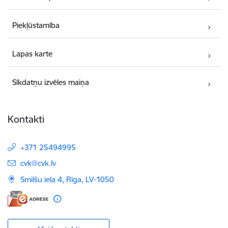
Piekļūstamība
Lapas karte
Sīkdatņu izvēles maiņa
Kontakti
+371 25494995
E-pasts:
cvk@cvk.lv
Smilšu iela 4, Rīga, LV-1050