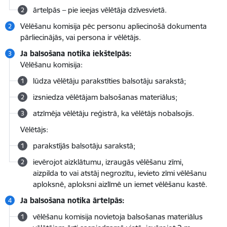
ārtelpās – pie ieejas vēlētāja dzīvesvietā.
Vēlēšanu komisija pēc personu apliecinošā dokumenta
pārliecinājās, vai persona ir vēlētājs.
Ja balsošana notika iekštelpās:
Vēlēšanu komisija:
lūdza vēlētāju parakstīties balsotāju sarakstā;
izsniedza vēlētājam balsošanas materiālus;
atzīmēja vēlētāju reģistrā, ka vēlētājs nobalsojis.
Vēlētājs:
parakstījās balsotāju sarakstā;
ievērojot aizklātumu, izraugās vēlēšanu zīmi,
aizpilda to vai atstāj negrozītu, ievieto zīmi vēlēšanu
aploksnē, aploksni aizlīmē un iemet vēlēšanu kastē.
Ja balsošana notika ārtelpās:
vēlēšanu komisija novietoja balsošanas materiālus