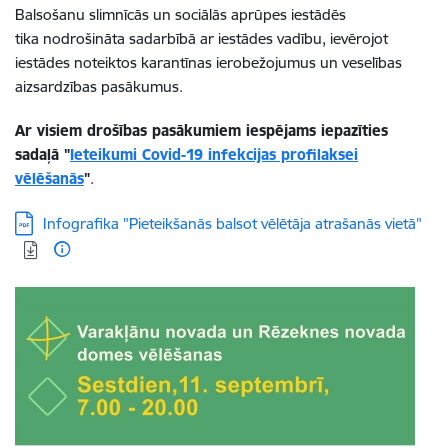
Balsošanu slimnīcās un sociālās aprūpes iestādēs
tika nodrošināta sadarbībā ar iestādes vadību, ievērojot
iestādes noteiktos karantīnas ierobežojumus un veselības
aizsardzības pasākumus.
Ar visiem drošības pasākumiem iespējams iepazīties
sadaļā "
Ieteikumi Covid-19 infekcijas profilaksei
vēlēšanās
"
.
Lejupielādēt:
Infografika "Pieteikšanās balsot vēlētāja atrašanās vietā"