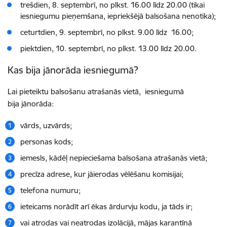
trešdien, 8. septembrī, no plkst. 16.00 līdz 20.00 (tikai
iesniegumu pieņemšana, iepriekšējā balsošana nenotika);
ceturtdien, 9. septembrī, no plkst. 9.00 līdz 16.00
;
piektdien, 10. septembrī, no plkst. 13.00 līdz 20.00.
Kas bija jānorāda iesniegumā?
Lai pieteiktu balsošanu atrašanās vietā, iesniegumā
bija jānorāda:
vārds, uzvārds;
personas kods;
iemesls, kādēļ nepieciešama balsošana atrašanās vietā;
precīza adrese, kur jāierodas vēlēšanu komisijai;
telefona numuru;
ieteicams norādīt arī ēkas ārdurvju kodu, ja tāds ir;
vai atrodas vai neatrodas izolācijā, mājas karantīnā