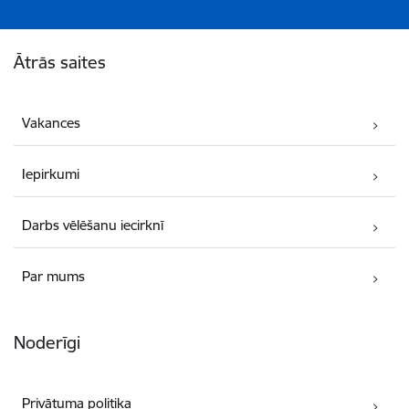
Kājene
Ātrās saites
Vakances
Iepirkumi
Darbs vēlēšanu iecirknī
Par mums
Noderīgi
Privātuma politika