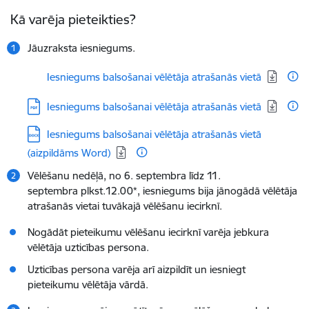
Kā varēja pieteikties?
Jāuzraksta iesniegums.
Lejupielādēt:
Iesniegums balsošanai vēlētāja atrašanās vietā
Lejupielādēt:
Iesniegums balsošanai vēlētāja atrašanās vietā
Lejupielādēt:
Iesniegums balsošanai vēlētāja atrašanās vietā
(aizpildāms Word)
Vēlēšanu nedēļā, no 6. septembra līdz 11.
septembra plkst.12.00*, iesniegums bija jānogādā vēlētāja
atrašanās vietai tuvākajā vēlēšanu iecirknī.
Nogādāt pieteikumu vēlēšanu iecirknī varēja jebkura
vēlētāja uzticības persona.
Uzticības persona varēja arī aizpildīt un iesniegt
pieteikumu vēlētāja vārdā.