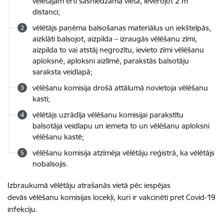
vēlētājam ērti sasniedzamā vietā, ievērojot 2 m
distanci;
vēlētājs paņēma balsošanas materiālus un iekštelpās,
aizklāti balsojot, aizpilda – izraugās vēlēšanu zīmi,
aizpilda to vai atstāj negrozītu, ievieto zīmi vēlēšanu
aploksnē, aploksni aizlīmē, parakstās balsotāju
saraksta veidlapā;
vēlēšanu komisija drošā attālumā novietoja vēlēšanu
kasti;
vēlētājs uzrādīja vēlēšanu komisijai parakstītu
balsotāja veidlapu un iemeta to un vēlēšanu aploksni
vēlēšanu kastē;
vēlēšanu komisija atzīmēja vēlētāju reģistrā, ka vēlētājs
nobalsojis.
Izbraukumā vēlētāju atrašanās vietā pēc iespējas
devās vēlēšanu komisijas locekļi, kuri ir vakcinēti pret Covid-19
infekciju.