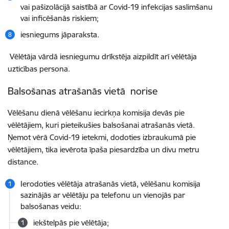
vai pašizolācijā saistībā ar Covid-19 infekcijas saslimšanu
vai inficēšanās riskiem;
iesniegums jāparaksta.
Vēlētāja vārdā iesniegumu drīkstēja aizpildīt arī vēlētāja
uzticības persona.
Balsošanas atrašanās vietā norise
Vēlēšanu dienā vēlēšanu iecirkņa komisija devās pie
vēlētājiem, kuri pieteikušies balsošanai atrašanās vietā.
Ņemot vērā Covid-19 ietekmi, dodoties izbraukumā pie
vēlētājiem, tika ievērota īpaša piesardzība un divu metru
distance.
Ierodoties vēlētāja atrašanās vietā, vēlēšanu komisija
sazinājās ar vēlētāju pa telefonu un vienojās par
balsošanas veidu:
iekštelpās pie vēlētāja;