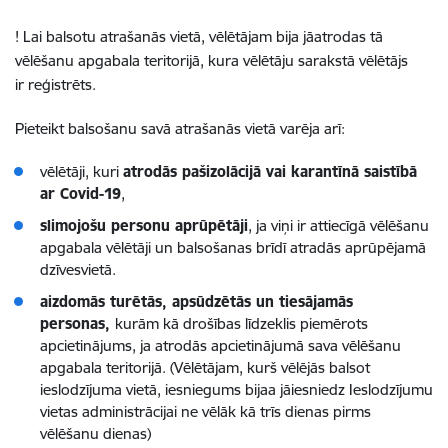
! Lai balsotu atrašanās vietā, vēlētājam bija jāatrodas tā
vēlēšanu apgabala teritorijā, kura vēlētāju sarakstā vēlētājs
ir reģistrēts.
Pieteikt balsošanu savā atrašanās vietā varēja arī:
vēlētāji, kuri
atrodās pašizolācijā vai karantīnā saistībā
ar Covid-19
,
slimojošu personu aprūpētāji
, ja viņi ir attiecīgā vēlēšanu
apgabala vēlētāji un balsošanas brīdī atradās aprūpējamā
dzīvesvietā.
aizdomās turētās, apsūdzētās un tiesājamās
personas,
kurām kā drošības līdzeklis piemērots
apcietinājums, ja atrodās apcietinājumā sava vēlēšanu
apgabala teritorijā. (Vēlētājam, kurš vēlējās balsot
ieslodzījuma vietā, iesniegums bijaa jāiesniedz Ieslodzījumu
vietas administrācijai ne vēlāk kā trīs dienas pirms
vēlēšanu dienas)