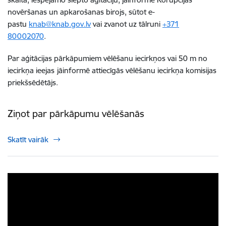
novēršanas un apkarošanas birojs, sūtot e-
pastu
knab@knab.gov.lv
vai zvanot uz tālruni
+371
80002070
.
Par aģitācijas pārkāpumiem vēlēšanu iecirkņos vai 50 m no
iecirkņa ieejas
jāinformē attiecīgās vēlēšanu iecirkņa komisijas
priekšsēdētājs.
Ziņot par pārkāpumu vēlēšanās
Skatīt vairāk