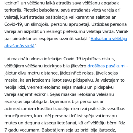
iecirknī, un vēlēšanu laikā atradās sava vēlēšanu apgabala
teritorijā. Pieteikt balsošanu savā atrašanās vietā varēja arī
vēlētāji, kuri atradās pašizolācijā vai karantīnā saistībā ar
Covid-19, un slimojošu personu aprūpētāji. Uzticības persona
varēja arī aizpildīt un iesniegt pieteikumu vēlētāja vārdā. Vairāk
par pieteikšanos iespējams uzzināt sadaļā "
Balsošana vēlētāja
atrašanās vietā
".
Lai mazinātu vīrusa infekcijas Covid-19 izplatības riskus,
vēlētājiem vēlēšanu iecirkņos bija jāievēro
drošības pasākumi
-
jāietur divu metru distance, jādezinficē rokas, jāvelk sejas
maska, kā arī ieteicams lietot savu pildspalvu. Ja vēlētājam to
nebija līdzi, vienreizlietojamo sejas masku un pildspalvu
varēja saņemt iecirknī. Sejas maskas lietošana vēlēšanu
iecirkņos bija obligāta. Izņēmums bija personas ar
acīmredzamiem kustību traucējumiem vai psihiskās veselības
traucējumiem, kuru dēļ personai trūkst spēju vai iemaņu
mutes un deguna aizsega lietošanai, kā arī vēlētāju bērni līdz
7 gadu vecumam. Balsotājiem seja uz brīdi bija jāatsedz,