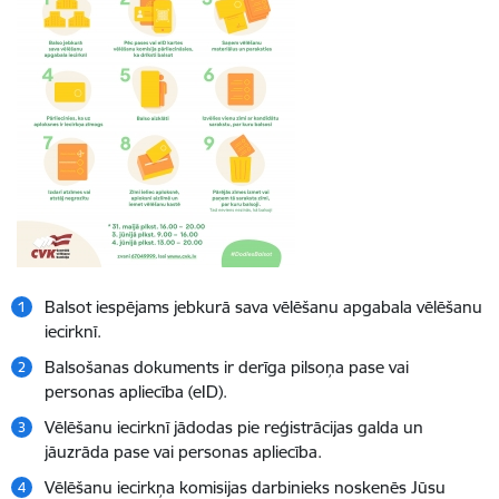
Balsot iespējams jebkurā sava vēlēšanu apgabala vēlēšanu
iecirknī.
Balsošanas dokuments ir derīga pilsoņa pase vai
personas apliecība (eID).
Vēlēšanu iecirknī jādodas pie reģistrācijas galda un
jāuzrāda pase vai personas apliecība.
Vēlēšanu iecirkņa komisijas darbinieks noskenēs Jūsu