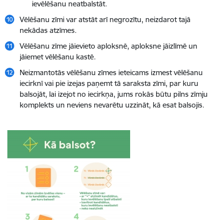
ievēlēšanu neatbalstāt.
Vēlēšanu zīmi var atstāt arī negrozītu, neizdarot tajā
nekādas atzīmes.
Vēlēšanu zīme jāievieto aploksnē, aploksne jāizlīmē un
jāiemet vēlēšanu kastē.
Neizmantotās vēlēšanu zīmes ieteicams izmest vēlēšanu
iecirknī vai pie izejas paņemt tā saraksta zīmi, par kuru
balsojāt, lai izejot no iecirkņa, jums rokās būtu pilns zīmju
komplekts un neviens nevarētu uzzināt, kā esat balsojis.