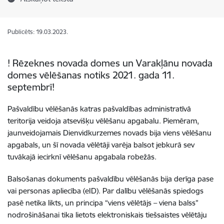
Publicēts: 19.03.2023.
! Rēzeknes novada domes un Varakļānu novada
domes vēlēšanas notiks 2021. gada 11.
septembrī!
Pašvaldību vēlēšanās katras pašvaldības administratīvā
teritorija veidoja atsevišķu vēlēšanu apgabalu. Piemēram,
jaunveidojamais Dienvidkurzemes novads bija viens vēlēšanu
apgabals, un šī novada vēlētāji varēja balsot jebkurā sev
tuvākajā iecirknī vēlēšanu apgabala robežās.
Balsošanas dokuments pašvaldību vēlēšanās bija derīga pase
vai personas apliecība (eID). Par dalību vēlēšanās spiedogs
pasē netika likts, un principa “viens vēlētājs – viena balss”
nodrošināšanai tika lietots elektroniskais tiešsaistes vēlētāju