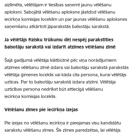
aizlīmēta, vēlētājam ir tiesības saņemt jaunu vēlēšanu
aploksni. Sabojātā vēlēšanu aploksne jāatdod vēlēšanu
iecirkņa komisijas loceklim un par jaunas vēlēšanu aploksnes
saņemšanu atkārtoti jāparakstās balsotāju sarakstā.
Ja vēlētājs fizisku trūkumu dēļ nespēj parakstīties
balsotāju sarakstā vai izdarīt atzīmes vēlēšanu zīmē
Šajā gadījumā vēlētāja klātbūtnē pēc viņa norādījumiem
atzīmes vēlēšanu zīmē izdara vai balsotāju sarakstā parakstās
vēlētāja ģimenes loceklis vai kāda cita persona, kurai vēlētājs
uzticas. Par to balsotāju sarakstā izdara atzīmi. Vēlētāja
uzticības persona nedrīkst būt attiecīgā vēlēšanu
iecirkņa komisijas loceklis.
Vēlēšanu zīmes pie iecirkņa izejas
Pie izejas no vēlēšanu iecirkņa ir pieejamas visu kandidātu
sarakstu vēlēšanu zīmes. Šīs zīmes paredzētas, lai vēlētājs