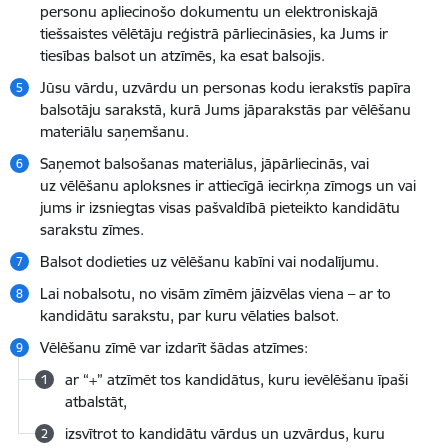
personu apliecinošo dokumentu un elektroniskajā
tiešsaistes vēlētāju reģistrā pārliecināsies, ka Jums ir
tiesības balsot un atzīmēs, ka esat balsojis.
Jūsu vārdu, uzvārdu un personas kodu ierakstīs papīra
balsotāju sarakstā, kurā Jums jāparakstās par vēlēšanu
materiālu saņemšanu.
Saņemot balsošanas materiālus, jāpārliecinās, vai
uz vēlēšanu aploksnes ir attiecīgā iecirkņa zīmogs un vai
jums ir izsniegtas visas pašvaldībā pieteikto kandidātu
sarakstu zīmes.
Balsot dodieties uz vēlēšanu kabīni vai nodalījumu.
Lai nobalsotu, no visām zīmēm jāizvēlas viena – ar to
kandidātu sarakstu, par kuru vēlaties balsot.
Vēlēšanu zīmē var izdarīt šādas atzīmes:
ar “+” atzīmēt tos kandidātus, kuru ievēlēšanu īpaši
atbalstāt,
izsvītrot to kandidātu vārdus un uzvārdus, kuru