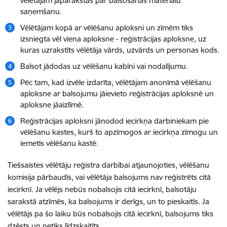
vēlētājam jāparakstās par balsošanas materiālu
saņemšanu.
Vēlētājam kopā ar vēlēšanu aploksni un zīmēm tiks
izsniegta vēl viena aploksne - reģistrācijas aploksne, uz
kuras uzrakstīts vēlētāja vārds, uzvārds un personas kods.
Balsot jādodas uz vēlēšanu kabīni vai nodalījumu.
Pēc tam, kad izvēle izdarīta, vēlētājam anonīmā vēlēšanu
aploksne ar balsojumu jāievieto reģistrācijas aploksnē un
aploksne jāaizlīmē.
Reģistrācijas aploksni jānodod iecirkņa darbiniekam pie
vēlēšanu kastes, kurš to apzīmogos ar iecirkņa zīmogu un
iemetīs vēlēšanu kastē.
Tiešsaistes vēlētāju reģistra darbībai atjaunojoties, vēlēšanu
komisija pārbaudīs, vai vēlētāja balsojums nav reģistrēts citā
iecirknī. Ja vēlējs nebūs nobalsojis citā iecirknī, balsotāju
sarakstā atzīmēs, ka balsojums ir derīgs, un to pieskaitīs. Ja
vēlētājs pa šo laiku būs nobalsojis citā iecirknī, balsojums tiks
dzēsts un netiks līdzskaitīts.