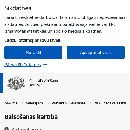
Pāriet uz lapas saturu
Sīkdatnes
Spied
lai meklētu
Enter
Lai šī tīmekļvietne darbotos, tā izmanto obligāti nepieciešamās
sīkdatnes. Ar Jūsu piekrišanu papildus šajā vietnē var tikt
izmantotas statistikas un sociālo mediju sīkdatnes.
Lūdzu, atzīmējiet savu izvēli:
Noraidīt
Apstiprināt visas
Pārvaldīt sīkdatnes
Sākums
Vēlētājiem
Pašvaldību vēlēšanas
2021. gada vēlēšanas
Balsošanas kārtība
Atskaņot tekstu