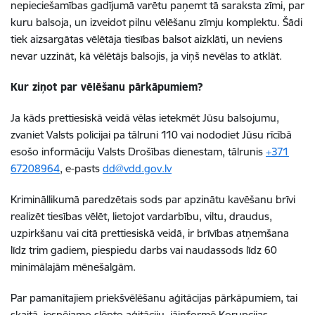
nepieciešamības gadījumā varētu paņemt tā saraksta zīmi, par
kuru balsoja, un izveidot pilnu vēlēšanu zīmju komplektu. Šādi
tiek aizsargātas vēlētāja tiesības balsot aizklāti, un neviens
nevar uzzināt, kā vēlētājs balsojis, ja viņš nevēlas to atklāt.
Kur ziņot par vēlēšanu pārkāpumiem?
Ja kāds prettiesiskā veidā vēlas ietekmēt Jūsu balsojumu,
zvaniet Valsts policijai pa tālruni 110 vai nododiet Jūsu rīcībā
esošo informāciju Valsts Drošības dienestam, tālrunis
+371
67208964
, e-pasts
dd@vdd.gov.lv
Krimināllikumā paredzētais sods par apzinātu kavēšanu brīvi
realizēt tiesības vēlēt, lietojot vardarbību, viltu, draudus,
uzpirkšanu vai citā prettiesiskā veidā, ir brīvības atņemšana
līdz trim gadiem, piespiedu darbs vai naudassods līdz 60
minimālajām mēnešalgām.
Par pamanītajiem priekšvēlēšanu aģitācijas pārkāpumiem, tai
skaitā, iespējamo slēpto aģitāciju, jāinformē Korupcijas