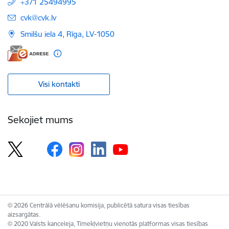
+371 25494995
E-pasts:
cvk@cvk.lv
Smilšu iela 4, Rīga, LV-1050
Visi kontakti
Sekojiet mums
© 2026 Centrālā vēlēšanu komisija, publicētā satura visas tiesības
aizsargātas.
© 2020 Valsts kanceleja, Tīmekļvietņu vienotās platformas visas tiesības