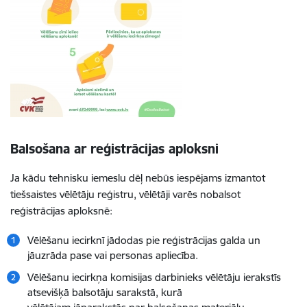
Balsošana ar reģistrācijas aploksni
Ja kādu tehnisku iemeslu dēļ nebūs iespējams izmantot
tiešsaistes vēlētāju reģistru, vēlētāji varēs nobalsot
reģistrācijas aploksnē:
Vēlēšanu iecirknī jādodas pie reģistrācijas galda un
jāuzrāda pase vai personas apliecība.
Vēlēšanu iecirkņa komisijas darbinieks vēlētāju ierakstīs
atsevišķā balsotāju sarakstā, kurā