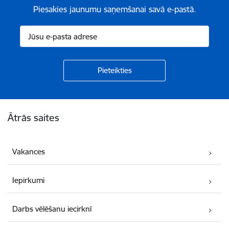
Piesakies jaunumu saņemšanai savā e-pastā.
Kājene
Ātrās saites
Vakances
Iepirkumi
Darbs vēlēšanu iecirknī