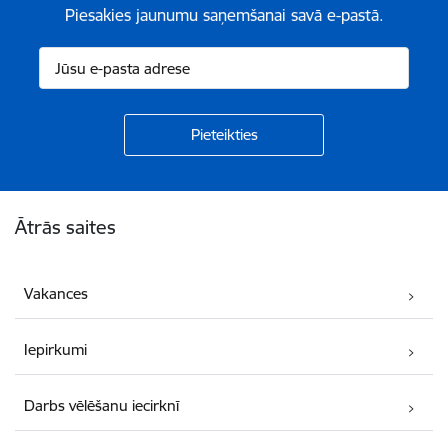
Piesakies jaunumu saņemšanai savā e-pastā.
Kājene
Ātrās saites
Vakances
Iepirkumi
Darbs vēlēšanu iecirknī