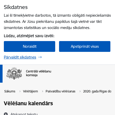
Pāriet uz lapas saturu
Sīkdatnes
Spied
lai meklētu
Enter
Lai šī tīmekļvietne darbotos, tā izmanto obligāti nepieciešamās
sīkdatnes. Ar Jūsu piekrišanu papildus šajā vietnē var tikt
izmantotas statistikas un sociālo mediju sīkdatnes.
Lūdzu, atzīmējiet savu izvēli:
Noraidīt
Apstiprināt visas
Pārvaldīt sīkdatnes
Sākums
Vēlētājiem
Pašvaldību vēlēšanas
2020. gada Rīgas dome
Vēlēšanu kalendārs
Atskaņot tekstu