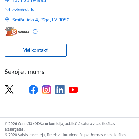
+371 25494995
E-pasts:
cvk@cvk.lv
Smilšu iela 4, Rīga, LV-1050
Visi kontakti
Sekojiet mums
© 2026 Centrālā vēlēšanu komisija, publicētā satura visas tiesības
aizsargātas.
© 2020 Valsts kanceleja, Tīmekļvietņu vienotās platformas visas tiesības