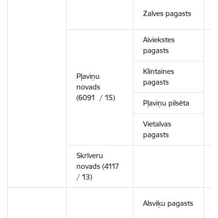
Zalves pagasts
Aiviekstes
pagasts
Klintaines
Pļaviņu
pagasts
novads
4
(6091 / 15)
Pļaviņu pilsēta
Vietalvas
pagasts
Skrīveru
novads (4117
1
/ 13)
Alsviķu pagasts