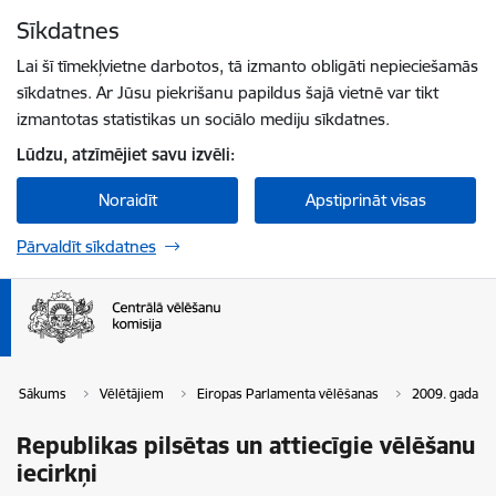
Pāriet uz lapas saturu
Sīkdatnes
Spied
lai meklētu
Enter
Lai šī tīmekļvietne darbotos, tā izmanto obligāti nepieciešamās
sīkdatnes. Ar Jūsu piekrišanu papildus šajā vietnē var tikt
izmantotas statistikas un sociālo mediju sīkdatnes.
Lūdzu, atzīmējiet savu izvēli:
Noraidīt
Apstiprināt visas
Pārvaldīt sīkdatnes
Sākums
Vēlētājiem
Eiropas Parlamenta vēlēšanas
2009. gada v
Republikas pilsētas un attiecīgie vēlēšanu
iecirkņi