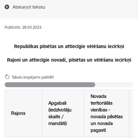
Atskaņot tekstu
Publicēts: 28.03.2023.
Republikas pilsētas un attiecīgie vēlēšanu iecirkņi
Rajoni un attiecīgie novadi, pilsētas un vēlēšanu iecirkņi
Tabulu iespējams pabīdīt!
Novada
Apgabali
teritoriālās
(iedzīvotāju
vienības -
I
Rajons
skaits /
novada pilsētas
s
mandāti)
un novada
pagasti