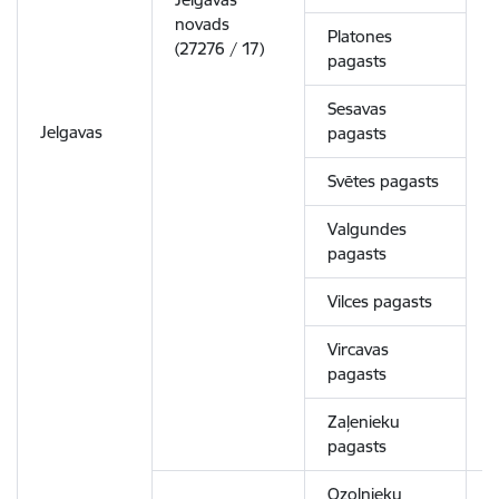
novads
1
Platones
(27276 / 17)
pagasts
Sesavas
Jelgavas
pagasts
Svētes pagasts
Valgundes
pagasts
Vilces pagasts
Vircavas
pagasts
Zaļenieku
pagasts
Ozolnieku