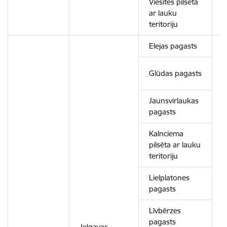
Viesītes pilsēta
ar lauku
teritoriju
Elejas pagasts
Glūdas pagasts
Jaunsvirlaukas
pagasts
Kalnciema
pilsēta ar lauku
teritoriju
Lielplatones
pagasts
Līvbērzes
pagasts
Jelgavas