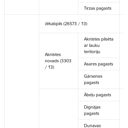
Tirzas pagasts
Jēkabpils (26573 / 13)
9
Aknīstes pilsēta
ar lauku
teritoriju
Aknīstes
novads (3303
3
Asares pagasts
/ 13)
Gārsenes
pagasts
Ābeļu pagasts
Dignājas
pagasts
Dunavas