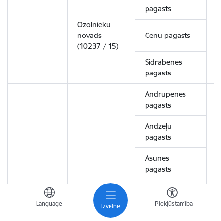
pagasts
Ozolnieku
novads
Cenu pagasts
4
(10237 / 15)
Sidrabenes
pagasts
Andrupenes
pagasts
Andzeļu
pagasts
Asūnes
pagasts
Bērziņu
pagasts
Language
Piekļūstamība
Izvēlne