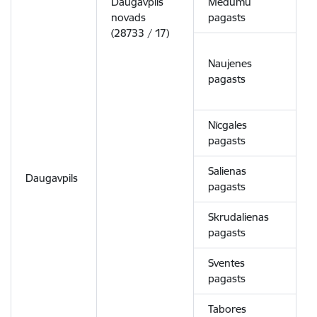
Daugavpils
Medumu
novads
pagasts
2
(28733 / 17)
Naujenes
pagasts
Nīcgales
pagasts
Salienas
Daugavpils
pagasts
Skrudalienas
pagasts
Sventes
pagasts
Tabores