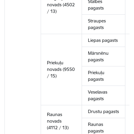
Stalbes
novads (4502
3
pagasts
/ 13)
Straupes
pagasts
Liepas pagasts
Mārsnēnu
pagasts
Priekuļu
novads (9550
5
Priekuļu
/ 15)
pagasts
Veselavas
pagasts
Drustu pagasts
Raunas
novads
2
Raunas
(4112 / 13)
pagasts