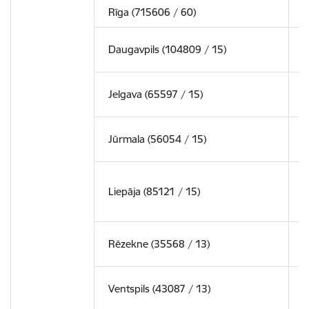
Rīga (715606 / 60)
1
Daugavpils (104809 / 15)
3
Jelgava (65597 / 15)
1
Jūrmala (56054 / 15)
1
Liepāja (85121 / 15)
2
Rēzekne (35568 / 13)
1
Ventspils (43087 / 13)
1