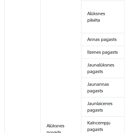
Alūksnes
pilsēta
Annas pagasts
Ilzenes pagasts
Jaunalūksnes
pagasts
Jaunannas
pagasts
Jaunlaicenes
pagasts
Kalncempju
Alūksnes
pagasts
novads
2