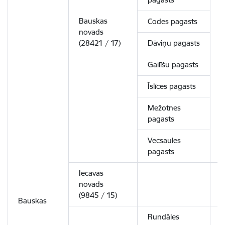
Bauskas
Codes pagasts
novads
1
(28421 / 17)
Dāviņu pagasts
Gailīšu pagasts
Īslīces pagasts
Mežotnes
pagasts
Vecsaules
pagasts
Iecavas
novads
1
(9845 / 15)
Bauskas
Rundāles