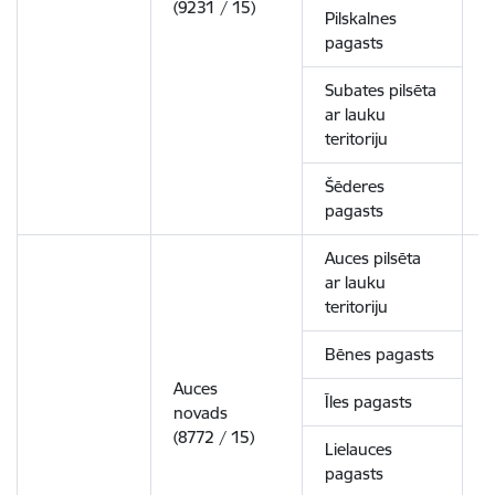
(9231 / 15)
Pilskalnes
pagasts
Subates pilsēta
ar lauku
teritoriju
Šēderes
pagasts
Auces pilsēta
ar lauku
teritoriju
Bēnes pagasts
Auces
Īles pagasts
novads
6
(8772 / 15)
Lielauces
pagasts