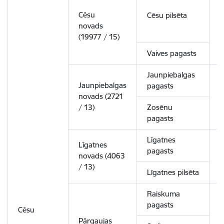
Cēsu
Cēsu pilsēta
novads
5
(19977 / 15)
Vaives pagasts
Jaunpiebalgas
Jaunpiebalgas
pagasts
novads (2721
2
/ 13)
Zosēnu
pagasts
Līgatnes
Līgatnes
pagasts
novads (4063
2
/ 13)
Līgatnes pilsēta
Raiskuma
pagasts
Cēsu
Pārgaujas