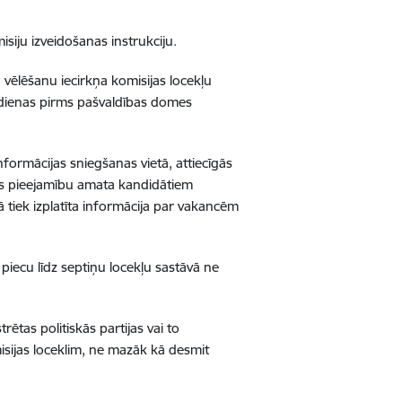
siju izveidošanas instrukciju.
 vēlēšanu iecirkņa komisijas locekļu
 dienas pirms pašvaldības domes
formācijas sniegšanas vietā, attiecīgās
jas pieejamību amata kandidātiem
 tiek izplatīta informācija par vakancēm
 piecu līdz septiņu locekļu sastāvā ne
trētas politiskās partijas vai to
misijas loceklim, ne mazāk kā desmit