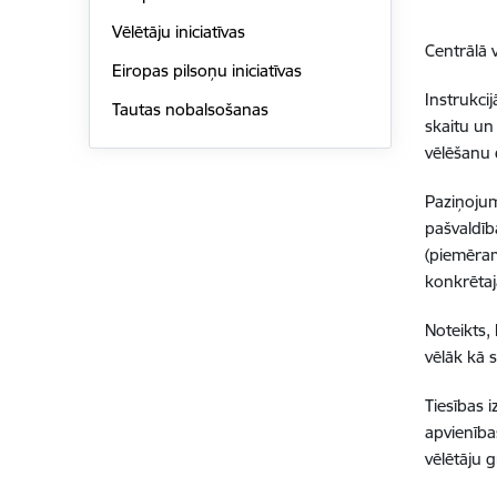
Vēlētāju iniciatīvas
Centrālā 
Eiropas pilsoņu iniciatīvas
Instrukci
Tautas nobalsošanas
skaitu un
vēlēšanu 
Paziņojum
pašvaldīb
(piemēram
konkrētaj
Noteikts,
vēlāk kā 
Tiesības i
apvienība
vēlētāju g