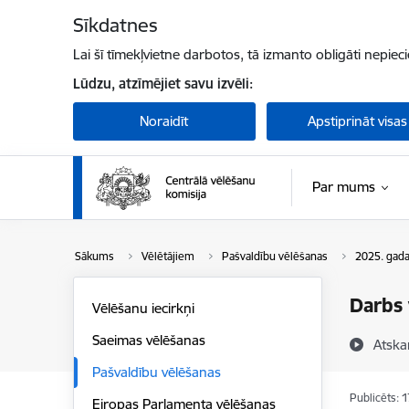
Pāriet uz lapas saturu
Sīkdatnes
Lai šī tīmekļvietne darbotos, tā izmanto obligāti nepiec
Lūdzu, atzīmējiet savu izvēli:
Noraidīt
Apstiprināt visas
Par mums
Sākums
Vēlētājiem
Pašvaldību vēlēšanas
2025. gada
Darbs 
Vēlēšanu iecirkņi
Saeimas vēlēšanas
Atska
Pašvaldību vēlēšanas
Publicēts: 
Eiropas Parlamenta vēlēšanas