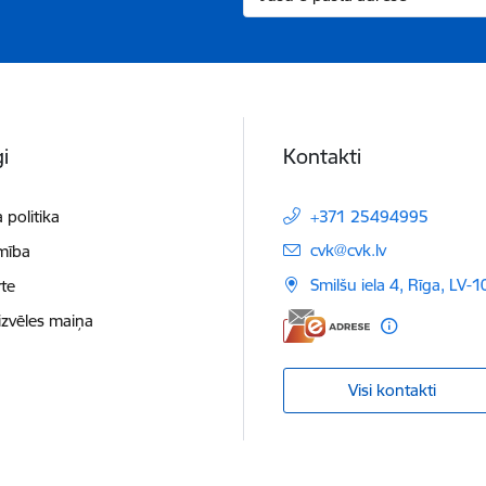
i
Kontakti
 politika
+371 25494995
E-pasts:
cvk@cvk.lv
mība
Smilšu iela 4, Rīga, LV-
te
izvēles maiņa
Visi kontakti