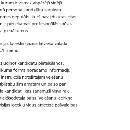
, kuram ir vismaz vispārējā vidējā
arotā persona kandidātu saraksta
domes deputāts, kurš nav jebkuras citas
ram ir pietiekamas profesionālās spējas
ata pienākumus.
ijas loceklim jāzina latviešu valoda,
C1 līmenī.
Izsludinot kandidātu pieteikšanos,
eteikuma formā norādāmo informāciju.
ā instrukcijā noteiktajām vēlēšanu
atbilstību šim amatam un balso par
tie kandidāti, kas saņēmuši visvairāk
priekšsēdētāja balss. Vēlēšanu iecirkņa
sijas locekļu vidus attiecīgā pašvaldības