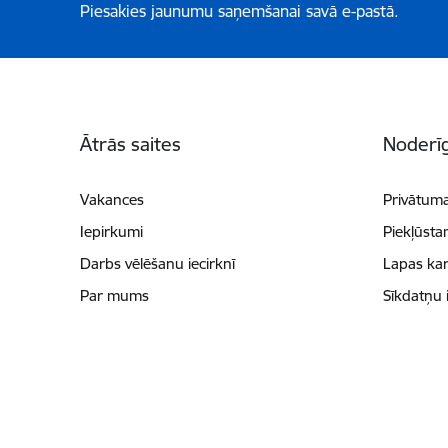
Piesakies jaunumu saņemšanai savā e-pastā.
Kājene
Ātrās saites
Noderīg
Vakances
Privātuma
Iepirkumi
Piekļūsta
Darbs vēlēšanu iecirknī
Lapas kar
Par mums
Sīkdatņu 