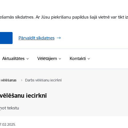
iešamās sīkdatnes. Ar Jūsu piekrišanu papildus šajā vietnē var tikt i
Pārvaldīt sīkdatnes
Aktualitātes
Vēlētājiem
Kontakti
 vēlēšanas
Darbs vēlēšanu iecirknī
vēlēšanu iecirknī
ņot tekstu
17.02.2025.