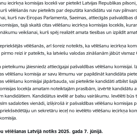
nu iecirkņa komisijas locekli var pieteikt Latvijas Republikas pilsoni
, kurš vēlēšanās nav pieteikts par deputāta kandidātu vai nav pilnv
nai, kurš nav Eiropas Parlamenta, Saeimas, attiecīgās pašvaldības 
komisijas, tajā skaitā citas vēlēšanu iecirkņa komisijas loceklis, ku
nākumu veikšanai, kurš spēj realizēt amata tiesības un izpildīt am
epriekšējās vēlēšanās, arī šoreiz noteikts, ka vēlēšanu iecirkņa komis
 pirmo reizi ir pateikts, ka latviešu valodas zināšanām jābūt vismaz 
 pieteikumu jāiesniedz attiecīgajai pašvaldības vēlēšanu komisijai. 
as vēlēšanu komisija ar savu lēmumu var papildināt kandidāta pi
s vēlēšanu komisijai jāpārbauda, vai pieteiktie kandidāti atbilst šaj
komisijas locekļa amatam noteiktajām prasībām, izvērtē kandidātu 
jiem kandidātiem. Kandidātus ievēlē ar balsu vairākumu. Ievēlēti būs 
lsīm sadaloties vienādi, izšķirošā ir pašvaldības vēlēšanu komisijas 
 priekšsēdētāju un sekretāru ieceļ no ievēlēto vēlēšanu iecirkņa komi
komisija.
u vēlēšanas Latvijā notiks 2025. gada 7. jūnijā.