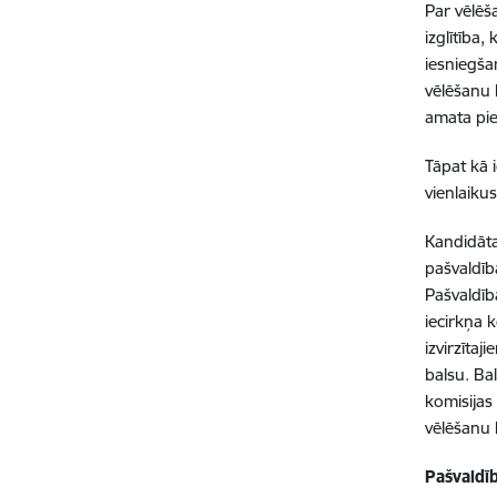
Par vēlēša
izglītība
iesniegša
vēlēšanu 
amata pie
Tāpat kā i
vienlaikus
Kandidāta
pašvaldīb
Pašvaldība
iecirkņa 
izvirzīta
balsu. Ba
komisijas
vēlēšanu 
Pašvaldīb