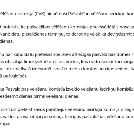
vēlēšanu komisija (CVK) pieņēmusi
Pašvaldību vēlēšanu iecirkņu komi
jā noteikts, ka pašvaldības vēlēšanu komisijas priekšsēdētājs nosaka
 kandidātu pieteikšanas termiņu, to darot ne vēlāk kā deviņdesmit
dienas.
u par kandidātu pieteikšanos izliek attiecīgās pašvaldības domes in
as oficiālajā tīmekļvietnē un citos veidos, kas nodrošina informāci
, informatīvajā izdevumā, sociālo mediju kontos un citos veidos, kā
ā pašvaldībā).
 ka Pašvaldības vēlēšanu komisija izveido vēlēšanu iecirkņu komisiju
sešdesmit dienas pirms vēlēšanu dienas.
zvirzīt un pieteikt savus pārstāvjus vēlēšanu iecirkņa komisijā ir reģis
s valdes pilnvarotajai personai, attiecīgās pašvaldības vēlēšanu ko
rupai.