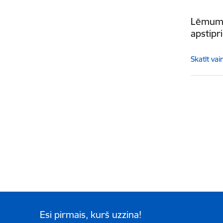
Lēmums 
apstipr
Skatīt vai
Esi pirmais, kurš uzzina!