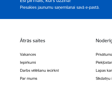
Esi pirmais, kurš uzzina!
Piesakies jaunumu saņemšanai savā e-pastā.
Kājene
Ātrās saites
Noderīg
Vakances
Privātuma
Iepirkumi
Piekļūsta
Darbs vēlēšanu iecirknī
Lapas kar
Par mums
Sīkdatņu 