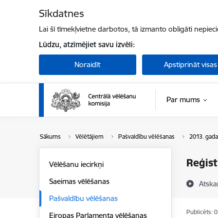
Pāriet uz lapas saturu
Sīkdatnes
Lai šī tīmekļvietne darbotos, tā izmanto obligāti nepiec
Lūdzu, atzīmējiet savu izvēli:
Noraidīt
Apstiprināt visas
Par mums
Sākums
Vēlētājiem
Pašvaldību vēlēšanas
2013. gada
Reģist
Vēlēšanu iecirkņi
Saeimas vēlēšanas
Atska
Pašvaldību vēlēšanas
Publicēts: 
Eiropas Parlamenta vēlēšanas