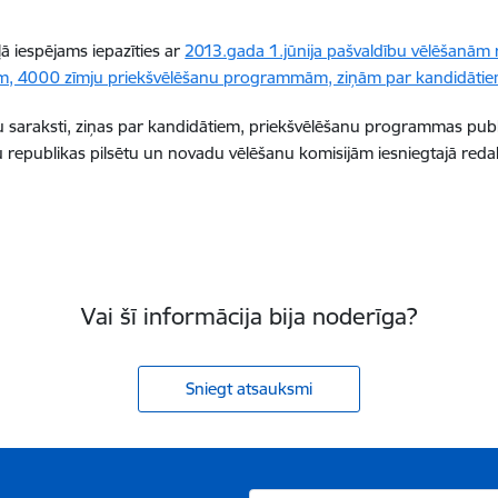
ļā iespējams iepazīties ar
2013.gada 1.jūnija pašvaldību vēlēšanām 
m, 4000 zīmju priekšvēlēšanu programmām, ziņām par kandidātiem
 saraksti, ziņas par kandidātiem, priekšvēlēšanu programmas publ
 republikas pilsētu un novadu vēlēšanu komisijām iesniegtajā redak
Vai šī informācija bija noderīga?
Sniegt atsauksmi