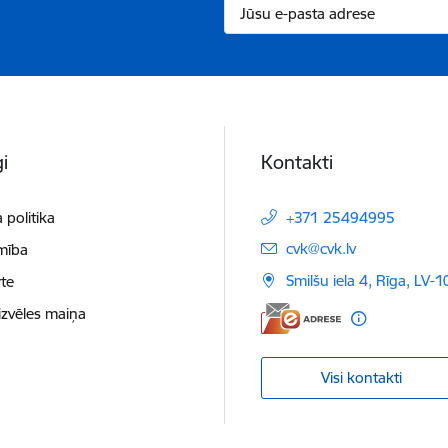
i
Kontakti
 politika
+371 25494995
E-pasts:
cvk@cvk.lv
mība
Smilšu iela 4, Rīga, LV-
te
izvēles maiņa
Visi kontakti