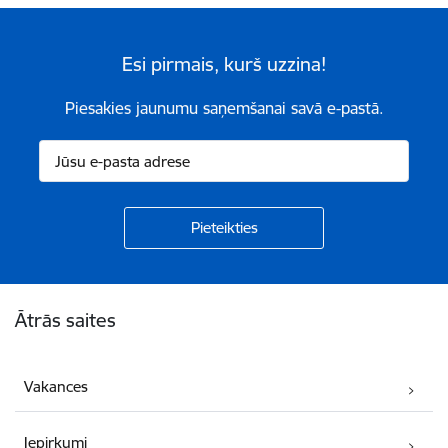
Esi pirmais, kurš uzzina!
Piesakies jaunumu saņemšanai savā e-pastā.
Kājene
Ātrās saites
Vakances
Iepirkumi