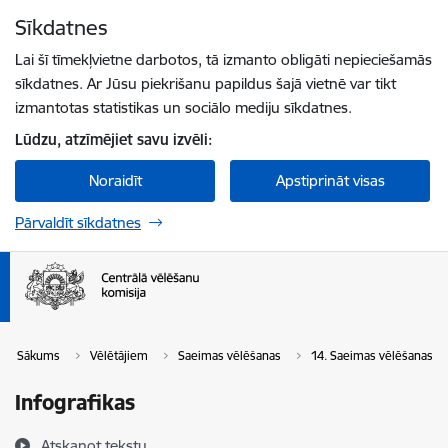
Pāriet uz lapas saturu
Sīkdatnes
Spied
lai meklētu
Enter
Lai šī tīmekļvietne darbotos, tā izmanto obligāti nepieciešamās
sīkdatnes. Ar Jūsu piekrišanu papildus šajā vietnē var tikt
izmantotas statistikas un sociālo mediju sīkdatnes.
Lūdzu, atzīmējiet savu izvēli:
Noraidīt
Apstiprināt visas
Pārvaldīt sīkdatnes
Sākums
Vēlētājiem
Saeimas vēlēšanas
14. Saeimas vēlēšanas
Infografikas
Atskaņot tekstu