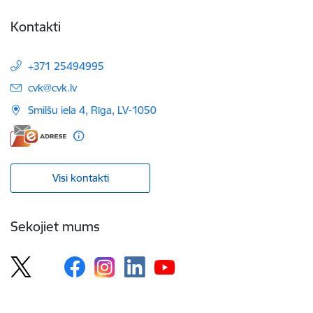
Kontakti
+371 25494995
E-pasts:
cvk@cvk.lv
Smilšu iela 4, Rīga, LV-1050
Visi kontakti
Sekojiet mums