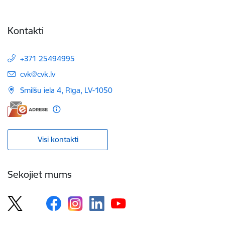
Kontakti
+371 25494995
E-pasts:
cvk@cvk.lv
Smilšu iela 4, Rīga, LV-1050
Visi kontakti
Sekojiet mums