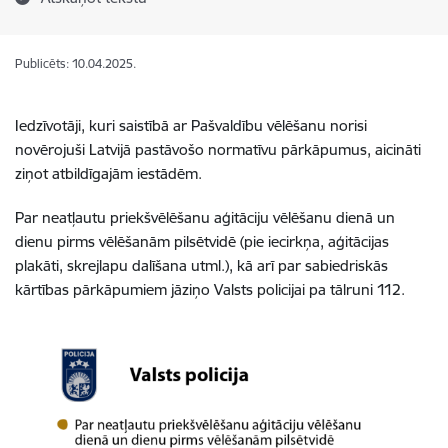
Publicēts: 10.04.2025.
Iedzīvotāji, kuri saistībā ar Pašvaldību vēlēšanu norisi
novērojuši Latvijā pastāvošo normatīvu pārkāpumus, aicināti
ziņot atbildīgajām iestādēm.
Par neatļautu priekšvēlēšanu aģitāciju vēlēšanu dienā un
dienu pirms vēlēšanām pilsētvidē (pie iecirkņa, aģitācijas
plakāti, skrejlapu dalīšana utml.), kā arī par sabiedriskās
kārtības pārkāpumiem jāziņo Valsts policijai pa tālruni 112.