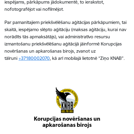
iespējams, pārkāpums jādokumentē, to ierakstot,
nofotografējot vai nofilmējot.
Par pamanītajiem priekšvēlēšanu aģitācijas pārkāpumiem, tai
skaitā, iespējamo slēpto aģitāciju (maksas aģitāciju, kurai nav
norādīts tās apmaksātājs), vai administratīvo resursu
izmantošanu priekšvēlēšanu aģitācijā jāinformē Korupcijas
novēršanas un apkarošanas birojs, zvanot uz
tālruni
+37180002070
, kā arī mobilajā lietotnē “Ziņo KNAB”.