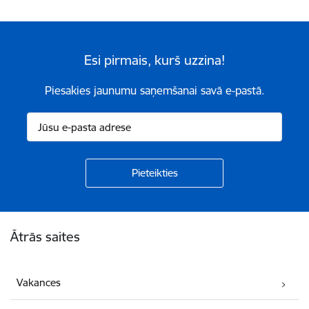
Esi pirmais, kurš uzzina!
Piesakies jaunumu saņemšanai savā e-pastā.
Kājene
Ātrās saites
Vakances