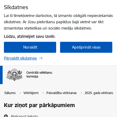
Pāriet uz lapas saturu
Sīkdatnes
Spied
lai meklētu
Enter
Lai šī tīmekļvietne darbotos, tā izmanto obligāti nepieciešamās
sīkdatnes. Ar Jūsu piekrišanu papildus šajā vietnē var tikt
izmantotas statistikas un sociālo mediju sīkdatnes.
Lūdzu, atzīmējiet savu izvēli:
Noraidīt
Apstiprināt visas
Pārvaldīt sīkdatnes
Sākums
Vēlētājiem
Pašvaldību vēlēšanas
2025. gada vēlēšanas
Kur ziņot par pārkāpumiem
Atskaņot tekstu