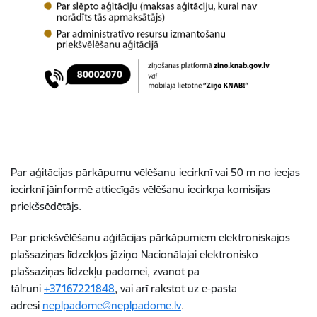
Par aģitācijas pārkāpumu vēlēšanu iecirknī vai 50 m no ieejas
iecirknī jāinformē attiecīgās vēlēšanu iecirkņa komisijas
priekšsēdētājs.
Par priekšvēlēšanu aģitācijas pārkāpumiem elektroniskajos
plašsaziņas līdzekļos jāziņo Nacionālajai elektronisko
plašsaziņas līdzekļu padomei, zvanot pa
tālruni
+37167221848
, vai arī rakstot uz e-pasta
adresi
neplpadome@neplpadome.lv
.