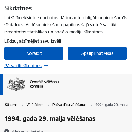
Pāriet uz lapas saturu
Sīkdatnes
Spied
lai meklētu
Enter
Lai šī tīmekļvietne darbotos, tā izmanto obligāti nepieciešamās
sīkdatnes. Ar Jūsu piekrišanu papildus šajā vietnē var tikt
izmantotas statistikas un sociālo mediju sīkdatnes.
Lūdzu, atzīmējiet savu izvēli:
Noraidīt
Apstiprināt visas
Pārvaldīt sīkdatnes
Sākums
Vēlētājiem
Pašvaldību vēlēšanas
1994. gada 29. maija v
1994. gada 29. maija vēlēšanas
Atskaņot tekstu