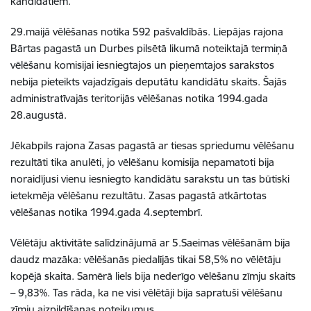
kandidātiem.
29.maijā vēlēšanas notika 592 pašvaldībās. Liepājas rajona
Bārtas pagastā un Durbes pilsētā likumā noteiktajā termiņā
vēlēšanu komisijai iesniegtajos un pieņemtajos sarakstos
nebija pieteikts vajadzīgais deputātu kandidātu skaits. Šajās
administratīvajās teritorijās vēlēšanas notika 1994.gada
28.augustā.
Jēkabpils rajona Zasas pagastā ar tiesas spriedumu vēlēšanu
rezultāti tika anulēti, jo vēlēšanu komisija nepamatoti bija
noraidījusi vienu iesniegto kandidātu sarakstu un tas būtiski
ietekmēja vēlēšanu rezultātu. Zasas pagastā atkārtotas
vēlēšanas notika 1994.gada 4.septembrī.
Vēlētāju aktivitāte salīdzinājumā ar 5.Saeimas vēlēšanām bija
daudz mazāka: vēlēšanās piedalījās tikai 58,5% no vēlētāju
kopējā skaita. Samērā liels bija nederīgo vēlēšanu zīmju skaits
– 9,83%. Tas rāda, ka ne visi vēlētāji bija sapratuši vēlēšanu
zīmju aizpildīšanas noteikumus.