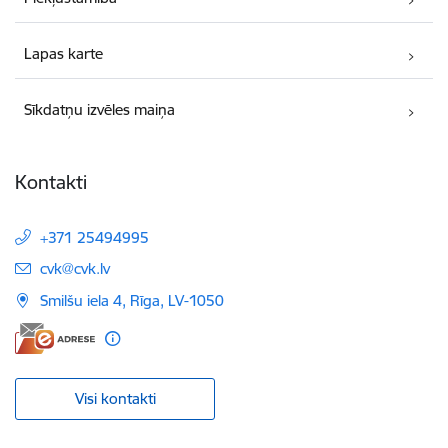
Lapas karte
Sīkdatņu izvēles maiņa
Kontakti
+371 25494995
E-pasts:
cvk@cvk.lv
Smilšu iela 4, Rīga, LV-1050
Visi kontakti