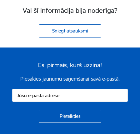
Vai šī informācija bija noderīga?
Sniegt atsauksmi
Esi pirmais, kurš uzzina!
Piesakies jaunumu saņemšanai savā e-pastā.
Kājene