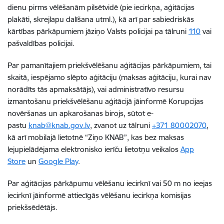
dienu pirms vēlēšanām pilsētvidē (pie iecirkņa, aģitācijas
plakāti, skrejlapu dalīšana utml.), kā arī par sabiedriskās
kārtības pārkāpumiem jāziņo Valsts policijai pa tālruni
110
vai
pašvaldības policijai.
Par pamanītajiem priekšvēlēšanu aģitācijas pārkāpumiem, tai
skaitā, iespējamo slēpto aģitāciju (maksas aģitāciju, kurai nav
norādīts tās apmaksātājs), vai administratīvo resursu
izmantošanu priekšvēlēšanu aģitācijā jāinformē Korupcijas
novēršanas un apkarošanas birojs, sūtot e-
pastu
knab@knab.gov.lv
, zvanot uz tālruni
+371 80002070
,
kā arī mobilajā lietotnē “Ziņo KNAB”, kas bez maksas
lejupielādējama elektronisko ierīču lietotņu veikalos
App
Store
un
Google Play
.
Par aģitācijas pārkāpumu vēlēšanu iecirknī vai 50 m no ieejas
iecirknī jāinformē attiecīgās vēlēšanu iecirkņa komisijas
priekšsēdētājs.