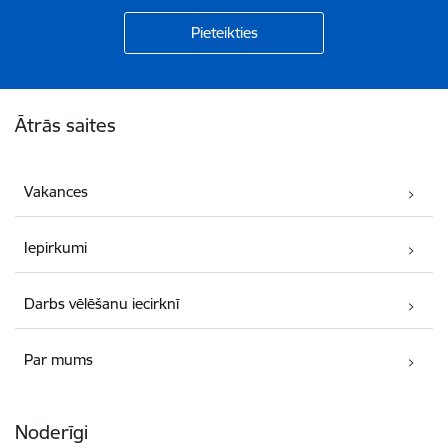
Kājene
Ātrās saites
Vakances
Iepirkumi
Darbs vēlēšanu iecirknī
Par mums
Noderīgi