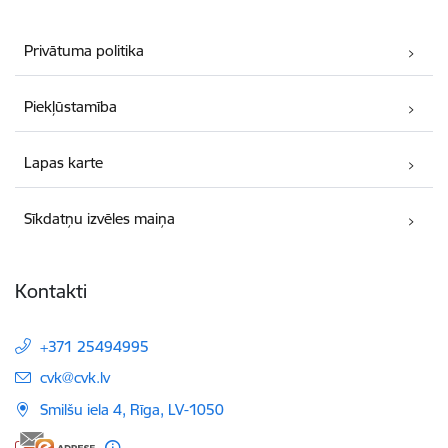
Privātuma politika
Piekļūstamība
Lapas karte
Sīkdatņu izvēles maiņa
Kontakti
+371 25494995
E-pasts:
cvk@cvk.lv
Smilšu iela 4, Rīga, LV-1050