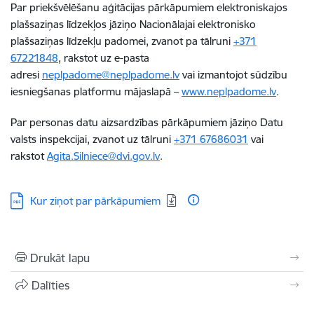
Par priekšvēlēšanu aģitācijas pārkāpumiem elektroniskajos
plašsaziņas līdzekļos jāziņo Nacionālajai elektronisko
plašsaziņas līdzekļu padomei, zvanot pa tālruni
+371
67221848
, rakstot uz e-pasta
adresi
neplpadome@neplpadome.lv
vai izmantojot sūdzību
iesniegšanas platformu mājaslapā –
www.neplpadome.lv
.
Par personas datu aizsardzības pārkāpumiem jāziņo Datu
valsts inspekcijai, zvanot uz tālruni
+371 67686031
vai
rakstot
Agita.Silniece@dvi.gov.lv
.
Lejupielādēt:
Kur ziņot par pārkāpumiem
Drukāt lapu
Dalīties