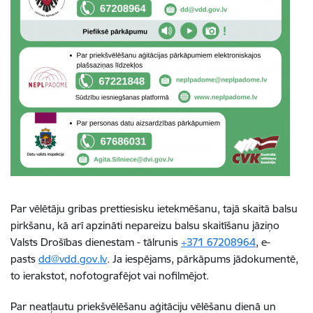
Par vēlētāju gribas prettiesisku ietekmēšanu, tajā skaitā balsu
pirkšanu, kā arī apzināti nepareizu balsu skaitīšanu jāziņo
Valsts Drošības dienestam - tālrunis
+371 67208964
, e-
pasts
dd@vdd.gov.lv
. Ja iespējams, pārkāpums jādokumentē,
to ierakstot, nofotografējot vai nofilmējot.
Par neatļautu priekšvēlēšanu aģitāciju vēlēšanu dienā un