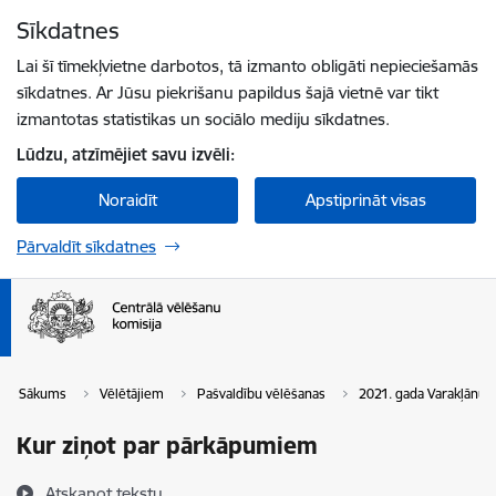
Pāriet uz lapas saturu
Sīkdatnes
Spied
lai meklētu
Enter
Lai šī tīmekļvietne darbotos, tā izmanto obligāti nepieciešamās
sīkdatnes. Ar Jūsu piekrišanu papildus šajā vietnē var tikt
izmantotas statistikas un sociālo mediju sīkdatnes.
Lūdzu, atzīmējiet savu izvēli:
Noraidīt
Apstiprināt visas
Pārvaldīt sīkdatnes
Sākums
Vēlētājiem
Pašvaldību vēlēšanas
2021. gada Varakļānu
Kur ziņot par pārkāpumiem
Atskaņot tekstu