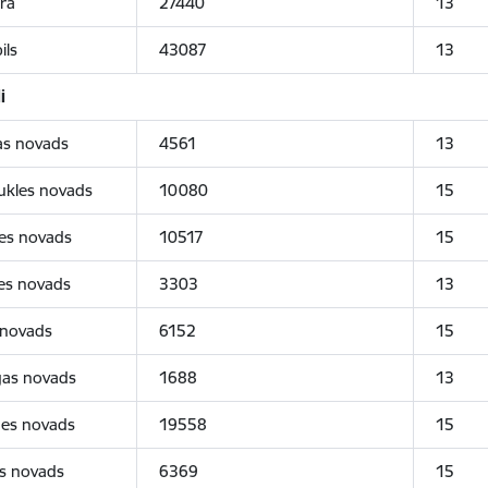
ra
27440
13
ils
43087
13
i
as novads
4561
13
ukles novads
10080
15
tes novads
10517
15
es novads
3303
13
 novads
6152
15
gas novads
1688
13
nes novads
19558
15
s novads
6369
15