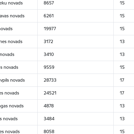
ieku novads
8657
15
kavas novads
6261
15
novads
19977
15
ines novads
3172
13
 novads
3410
13
s novads
9559
15
vpils novads
28733
17
es novads
24521
17
gas novads
4878
13
s novads
3484
13
es novads
8058
15