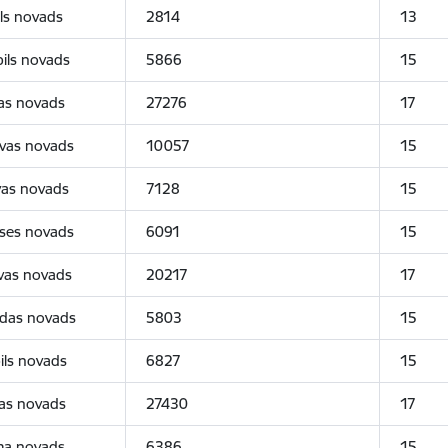
ls novads
2814
13
ils novads
5866
15
as novads
27276
17
vas novads
10057
15
vas novads
7128
15
ses novads
6091
15
vas novads
20217
17
ldas novads
5803
15
ils novads
6827
15
gas novads
27430
17
a novads
6386
15