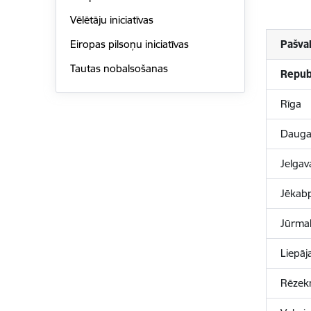
Vēlētāju iniciatīvas
Pašva
Eiropas pilsoņu iniciatīvas
Tautas nobalsošanas
Republ
Rīga
Dauga
Jelgav
Jēkabp
Jūrma
Liepāj
Rēzek