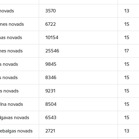
 novads
3570
13
lnes novads
6722
15
ņas novads
10154
15
nes novads
25546
17
s novads
9845
15
es novads
8346
15
es novads
9231
15
alna novads
8504
15
lgavas novads
6543
15
iebalgas novads
2721
13