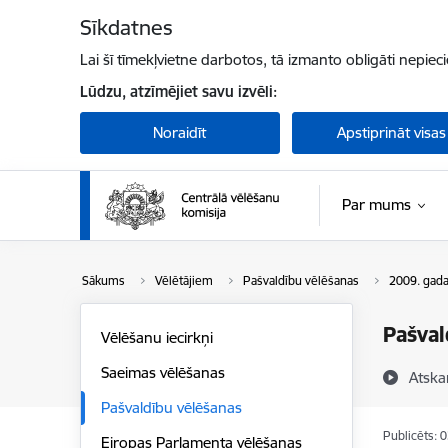
Pāriet uz lapas saturu
Sīkdatnes
Lai šī tīmekļvietne darbotos, tā izmanto obligāti nepiec
Lūdzu, atzīmējiet savu izvēli:
Noraidīt
Apstiprināt visas
Par mums
Sākums
Vēlētājiem
Pašvaldību vēlēšanas
2009. gada
Pašval
Vēlēšanu iecirkņi
Saeimas vēlēšanas
Atska
Pašvaldību vēlēšanas
Publicēts: 
Eiropas Parlamenta vēlēšanas