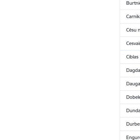
Burtn
Carni
Cēsu 
Cesva
Ciblas
Dagda
Dauga
Dobel
Dunda
Durbe
Engur