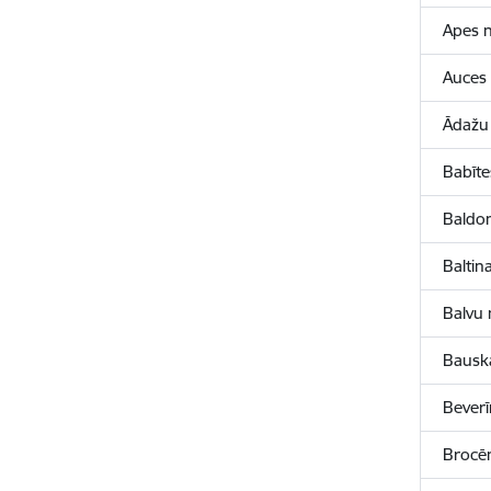
Apes 
Auces
Ādažu
Babīt
Baldo
Baltin
Balvu
Bausk
Bever
Brocē