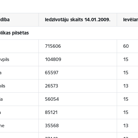
ldība
Iedzīvotāju skaits 14.01.2009.
Ievēla
ikas pilsētas
715606
60
vpils
104809
15
a
65597
15
ils
26573
13
la
56054
15
a
85121
15
ne
35568
13