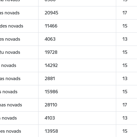
as novads
20945
17
rdes novads
11466
15
nes novads
4063
13
žu novads
19728
15
u novads
14292
15
as novads
2881
13
s novads
15986
15
as novads
28110
17
s novads
4103
13
es novads
13958
15