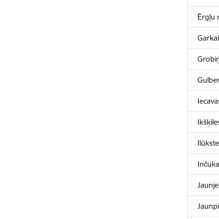
Ērgļu
Garka
Grobi
Gulbe
Iecava
Ikšķil
Ilūkst
Inčuk
Jaunje
Jaunp