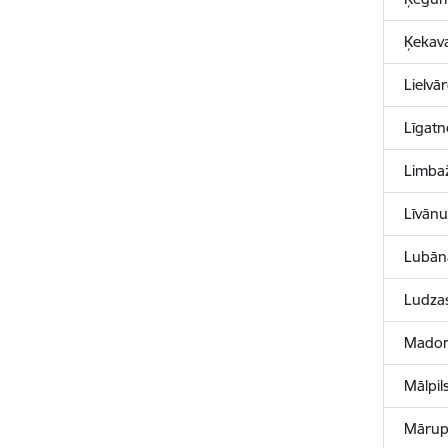
Ķekav
Lielvā
Līgat
Limba
Līvān
Lubān
Ludza
Madon
Mālpil
Mārup