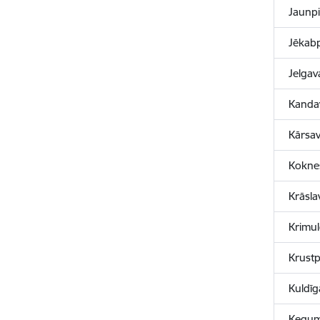
Jaunpi
Jēkabp
Jelgav
Kanda
Kārsa
Kokne
Krāsla
Krimu
Krustp
Kuldī
Ķegum