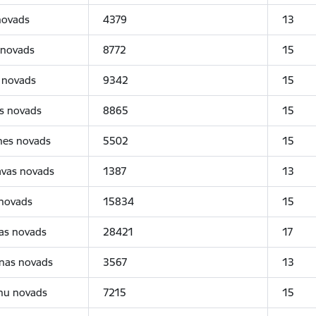
novads
4379
13
 novads
8772
15
 novads
9342
15
es novads
8865
15
nes novads
5502
15
avas novads
1387
13
 novads
15834
15
as novads
28421
17
īnas novads
3567
13
nu novads
7215
15