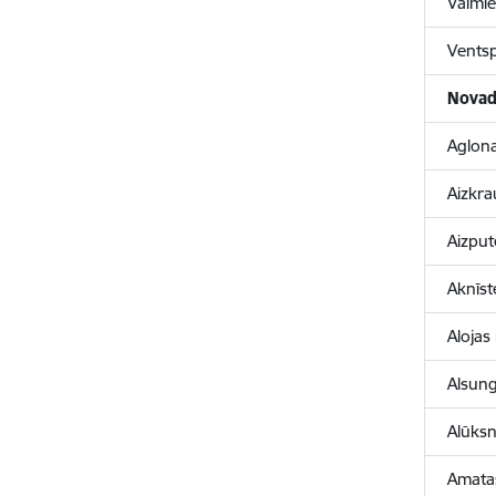
Valmie
Ventsp
Novad
Aglon
Aizkra
Aizpu
Aknīst
Alojas
Alsun
Alūks
Amata