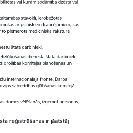
abilitētas vai kurām sodāmība dzēsta vai
aitāmības stāvoklī, ierobežotas
slimušas ar psihiskiem traucējumiem, kas
r to piemērots medicīniska rakstura
nestu štata darbinieki,
retizlūkošanas dienesta štata darbinieki,
lsts drošības komitejas plānošanas un
užu internacionālajā frontē, Darba
atvijas sabiedrības glābšanas komitejā
ības domes vēlēšanās, izņemot personas,
a reģistrēšanas ir jāatstāj