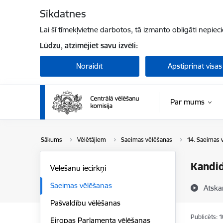
Pāriet uz lapas saturu
Sīkdatnes
Lai šī tīmekļvietne darbotos, tā izmanto obligāti nepiec
Lūdzu, atzīmējiet savu izvēli:
Noraidīt
Apstiprināt visas
Par mums
Sākums
Vēlētājiem
Saeimas vēlēšanas
14. Saeimas 
Kandid
Vēlēšanu iecirkņi
Saeimas vēlēšanas
Atska
Pašvaldību vēlēšanas
Publicēts: 
Eiropas Parlamenta vēlēšanas