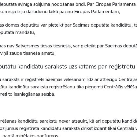
eputāta svinīgā solījuma nodošanas brīdi. Par Eiropas Parlamenta
komisija triju darbdienu laikā paziņo Eiropas Parlamentam,
as domes deputātu var pieteikt par Saeimas deputāta kandidātu, t
putāta mandātu,
 kas nav Satversmes tiesas tiesnesis, var pieteikt par Saeimas deput
viņš zaudē tiesneša amatu.
utātu kandidātu saraksts uzskatāms par reģistrētu
 saraksts ir reģistrēts Saeimas vēlēšanām līdz ar attiecīgu Centrā
ātu kandidātu saraksta reģistrēšanu tika pieņemti Centrālās vēlēša
trēti to iesniegšanas secībā.
trēšanas kandidātu sarakstu nevar atsaukt, kā arī deputātu kandidāt
rozījumus reģistrētā kandidātu sarakstā drīkst izdarīt tikai Centrālā
. pantā minētajos gadījumos.