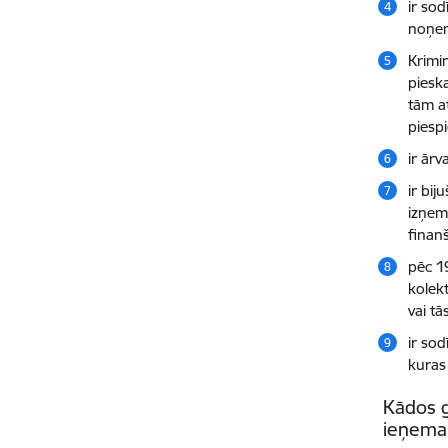
ir so
noņe
Krimi
piesk
tām a
piespi
ir ārv
ir bij
izņem
finanš
pēc 1
kolek
vai tā
ir so
kuras
Kādos g
ieņemam