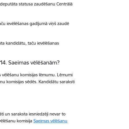
 deputāta statusa zaudēšanu Centrālā
aču ievēlēšanas gadījumā viņš zaudē
āta kandidātu, taču ievēlēšanas
 14. Saeimas vēlēšanām?
lās vēlēšanu komisijas lēmumu. Lēmumi
nu komisijas sēdēs. Kandidātu saraksti
i un saraksta iesniedzēji nevar to
 vēlēšanu komisija
Saeimas vēlēšanu