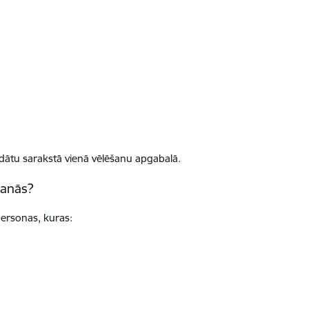
idātu sarakstā vienā vēlēšanu apgabalā.
šanās?
personas, kuras: