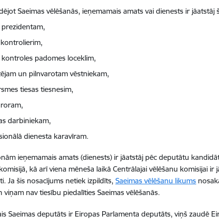
dējot Saeimas vēlēšanās, ieņemamais amats vai dienests ir jāatst
s prezidentam,
 kontrolierim,
s kontroles padomes loceklim,
tējam un pilnvarotam vēstniekam,
rsmes tiesas tiesnesim,
roram,
jas darbiniekam,
sionālā dienesta karavīram.
nām ieņemamais amats (dienests) ir jāatstāj pēc deputātu kandidāt
omisijā, kā arī viena mēneša laikā Centrālajai vēlēšanu komisijai ir 
. Ja šis nosacījums netiek izpildīts,
Saeimas vēlēšanu likums
nosaka
un viņam nav tiesību piedalīties Saeimas vēlēšanās.
tais Saeimas deputāts ir Eiropas Parlamenta deputāts, viņš zaudē 