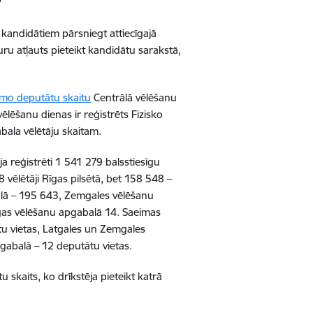
?
 kandidātiem pārsniegt attiecīgajā
ru atļauts pieteikt kandidātu sarakstā,
amo deputātu skaitu
Centrālā vēlēšanu
lēšanu dienas ir reģistrēts Fizisko
abala vēlētāju skaitam.
ija reģistrēti 1 541 279 balsstiesīgu
 vēlētāji Rīgas pilsētā, bet 158 548 –
alā – 195 643, Zemgales vēlēšanu
gas vēlēšanu apgabalā 14. Saeimas
u vietas, Latgales un Zemgales
abalā – 12 deputātu vietas.
u skaits
, ko drīkstēja pieteikt katrā