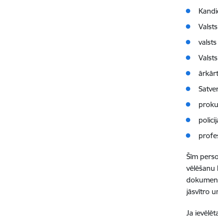
Kandi
Valst
valsts
Valst
ārkār
Satve
proku
polici
profe
Šīm perso
vēlēšanu k
dokumenti
jāsvītro 
Ja ievēlē