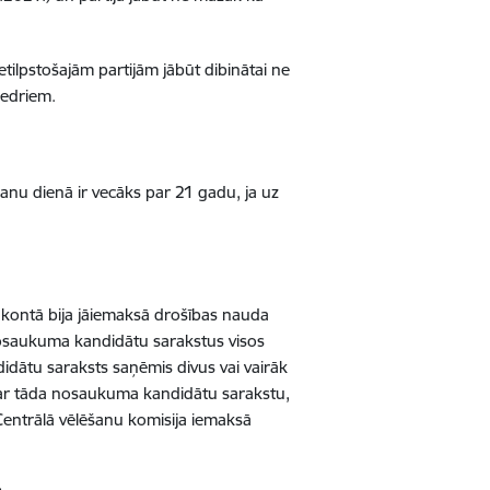
etilpstošajām partijām jābūt dibinātai ne
iedriem.
šanu dienā ir vecāks par 21 gadu, ja uz
 kontā bija jāiemaksā drošības nauda
nosaukuma kandidātu sarakstus visos
dātu saraksts saņēmis divus vai vairāk
par tāda nosaukuma kandidātu sarakstu,
entrālā vēlēšanu komisija iemaksā