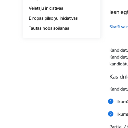
Vēlētāju iniciatīvas
Iesnieg
Eiropas pilsoņu iniciatīvas
Skatīt vai
Tautas nobalsošanas
Kandidātu
Kandidātu 
kandidāt
Kas drī
Kandidātu
likumā
likumā
Partijai 