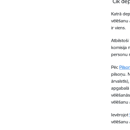
Cik dep
Katrā dep
vēlēšanu 
ir viens.
Atbilstoš
komisija 
personu r
Pēc
Pilso
pilsoņu. 
ārvalstīs
apgabalā 
vēlēšanās
vēlēšanu 
Ievērojot
vēlēšanu 