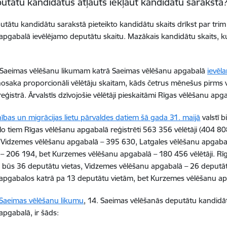
utātu kandidātus atļauts iekļaut kandidātu sarakstā
utātu kandidātu sarakstā pieteikto kandidātu skaits drīkst par trim
apgabalā ievēlējamo deputātu skaitu. Mazākais kandidātu skaits, ku
i Saeimas vēlēšanu likumam katrā Saeimas vēlēšanu apgabalā
ievēl
nosaka proporcionāli vēlētāju skaitam, kāds četrus mēnešus pirms vē
eģistrā. Ārvalstīs dzīvojošie vēlētāji pieskaitāmi Rīgas vēlēšanu apg
nības un migrācijas lietu pārvaldes datiem šā gada 31. maijā
valstī b
No tiem Rīgas vēlēšanu apgabalā reģistrēti 563 356 vēlētāji (404 808
), Vidzemes vēlēšanu apgabalā – 395 630, Latgales vēlēšanu apgab
– 206 194, bet Kurzemes vēlēšanu apgabalā – 180 456 vēlētāji. Rī
 būs 36 deputātu vietas, Vidzemes vēlēšanu apgabalā – 26 deputāt
apgabalos katrā pa 13 deputātu vietām, bet Kurzemes vēlēšanu apg
Saeimas vēlēšanu likumu
,
14. Saeimas vēlēšanās deputātu kandidāt
apgabalā, ir šāds: