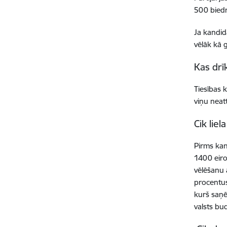
500 bied
Ja kandid
vēlāk kā 
Kas drī
Tiesības 
viņu neat
Cik lie
Pirms kan
1400 eiro
vēlēšanu 
procentus
kurš saņē
valsts bu