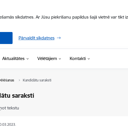
iešamās sīkdatnes. Ar Jūsu piekrišanu papildus šajā vietnē var tikt i
Pārvaldīt sīkdatnes
Aktualitātes
Vēlētājiem
Kontakti
vēlēšanas
Kandidātu saraksti
ātu saraksti
ņot tekstu
10.03.2023.