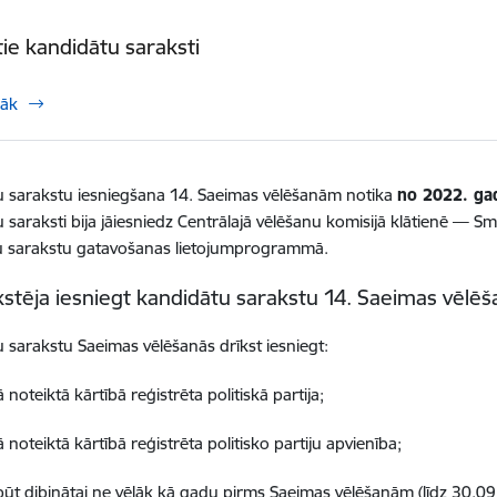
tie kandidātu saraksti
rāk
 sarakstu iesniegšana 14. Saeimas vēlēšanām notika
no 2022. gad
saraksti bija jāiesniedz Centrālajā vēlēšanu komisijā klātienē — Smil
u sarakstu gatavošanas lietojumprogrammā.
kstēja iesniegt kandidātu sarakstu 14. Saeimas vēlē
 sarakstu Saeimas vēlēšanās drīkst iesniegt:
 noteiktā kārtībā reģistrēta politiskā partija;
 noteiktā kārtībā reģistrēta politisko partiju apvienība;
jābūt dibinātai ne vēlāk kā gadu pirms Saeimas vēlēšanām (līdz 30.0