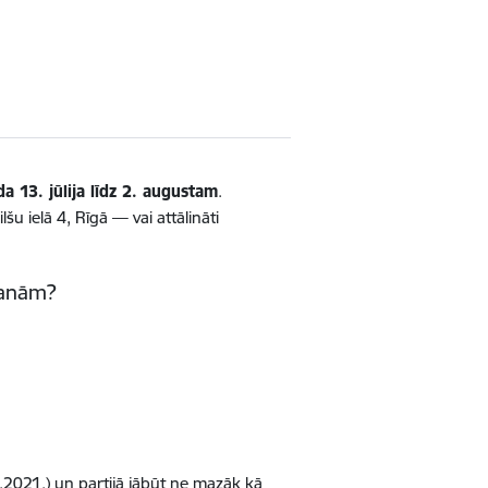
a 13. jūlija līdz 2. augustam
.
šu ielā 4, Rīgā — vai attālināti
šanām?
9.2021.) un partijā jābūt ne mazāk kā