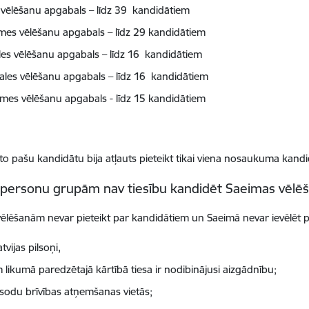
 vēlēšanu apgabals – līdz 39 kandidātiem
emes vēlēšanu apgabals – līdz 29 kandidātiem
les vēlēšanu apgabals – līdz 16 kandidātiem
les vēlēšanu apgabals – līdz 16 kandidātiem
mes vēlēšanu apgabals - līdz 15 kandidātiem
to pašu kandidātu bija atļauts pieteikt tikai viena nosaukuma kand
personu grupām nav tiesību kandidēt Saeimas vēlē
ēlēšanām nevar pieteikt par kandidātiem un Saeimā nevar ievēlēt 
tvijas pilsoņi,
 likumā paredzētajā kārtībā tiesa ir nodibinājusi aizgādnību;
š sodu brīvības atņemšanas vietās;