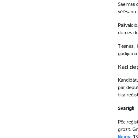
Saeimas d
vēlēšanu 
Pašvaldīb
domes de
Tiesnesi,
gadījumā 
Kad dep
Kandidātu
par deput
tika reģis
Svarīgi!
Pēc reģis
grozīt. G
likuma
13