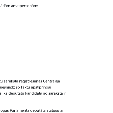
āj šādām amatpersonām:
u saraksta reģistrēšanas Centrālajā
jāiesniedz šo faktu apstiprinoši
, ka deputātu kandidāts no saraksta ir
Eiropas Parlamenta deputāta statusu ar