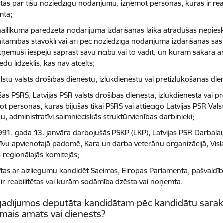
dītas par tīšu noziedzīgu nodarījumu, izņemot personas, kuras ir re
mta;
nāllikumā paredzētā nodarījuma izdarīšanas laikā atradušās nepiesk
aitāmības stāvoklī vai arī pēc noziedzīga nodarījuma izdarīšanas sa
tņēmuši iespēju saprast savu rīcību vai to vadīt, un kurām sakarā a
edu līdzeklis, kas nav atcelts;
alstu valsts drošības dienestu, izlūkdienestu vai pretizlūkošanas die
ušas PSRS, Latvijas PSR valsts drošības dienesta, izlūkdienesta vai p
ot personas, kuras bijušas tikai PSRS vai attiecīgo Latvijas PSR Va
u, administratīvi saimnieciskās struktūrvienības darbinieki;
991. gada 13. janvāra darbojušās PSKP (LKP), Latvijas PSR Darbaļa
tīvu apvienotajā padomē, Kara un darba veterānu organizācijā, Visl
s reģionālajās komitejās;
dītas ar aizliegumu kandidēt Saeimas, Eiropas Parlamenta, pašvald
 ir reabilitētas vai kurām sodāmība dzēsta vai noņemta.
adījumos deputāta kandidātam pēc kandidātu sarakst
ais amats vai dienests?