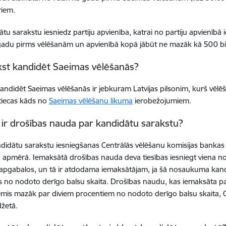
riem.
ātu sarakstu iesniedz partiju apvienība, katrai no partiju apvienībā i
gadu pirms vēlēšanām un apvienībā kopā jābūt ne mazāk kā 500 b
kst kandidēt Saeimas vēlēšanās?
kandidēt Saeimas vēlēšanās ir jebkuram Latvijas pilsonim, kurš vēlē
tiecas kāds no
Saeimas vēlēšanu likuma
ierobežojumiem.
la ir drošības nauda par kandidātu sarakstu?
didātu sarakstu iesniegšanas Centrālās vēlēšanu komisijas bankas
 apmērā. Iemaksātā drošības nauda deva tiesības iesniegt viena 
apgabalos, un tā ir atdodama iemaksātājam, ja šā nosaukuma kandi
 no nodoto derīgo balsu skaita. Drošības naudu, kas iemaksāta 
mis mazāk par diviem procentiem no nodoto derīgo balsu skaita, C
džetā.