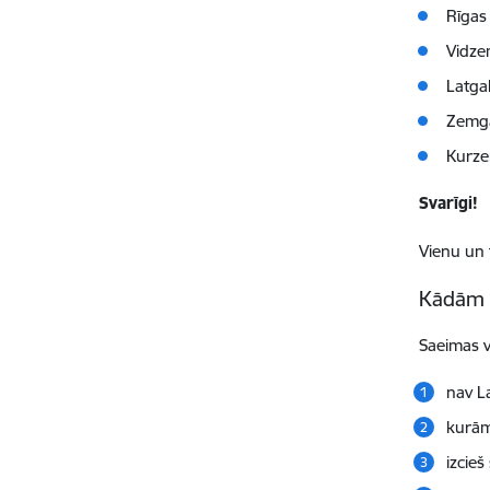
Rīgas
Vidz
Latga
Zemga
Kurze
Svarīgi!
Vienu un 
Kādām 
Saeimas v
nav La
kurām
izcie