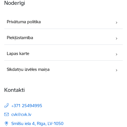
Noderīgi
Privātuma politika
Piekļūstamība
Lapas karte
Sīkdatņu izvēles maiņa
Kontakti
+371 25494995
E-pasts:
cvk@cvk.lv
Smilšu iela 4, Rīga, LV-1050