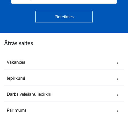
Kājene
Ātrās saites
Vakances
Iepirkumi
Darbs vēlēšanu iecirknī
Par mums