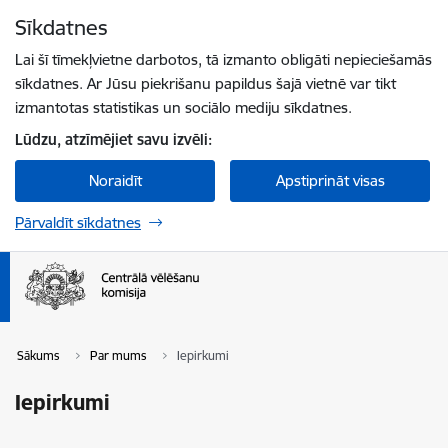
Pāriet uz lapas saturu
Sīkdatnes
Spied
lai meklētu
Enter
Lai šī tīmekļvietne darbotos, tā izmanto obligāti nepieciešamās
sīkdatnes. Ar Jūsu piekrišanu papildus šajā vietnē var tikt
izmantotas statistikas un sociālo mediju sīkdatnes.
Lūdzu, atzīmējiet savu izvēli:
Noraidīt
Apstiprināt visas
Pārvaldīt sīkdatnes
Sākums
Par mums
Iepirkumi
Iepirkumi