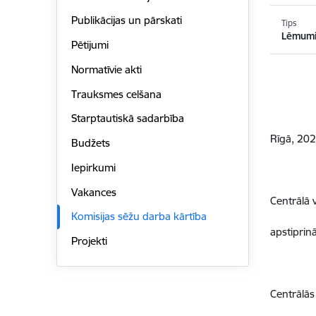
Publikācijas un pārskati
Tips
Lēmum
Pētijumi
Normatīvie akti
Trauksmes celšana
Starptautiskā sadarbība
Rīgā, 202
Budžets
Iepirkumi
Vakances
Centrālā 
Komisijas sēžu darba kārtība
apstiprin
Projekti
Centrālās