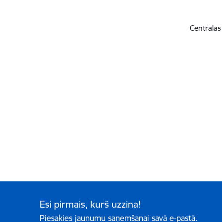
Centrālās
Esi pirmais, kurš uzzina!
Piesakies jaunumu saņemšanai savā e-pastā.