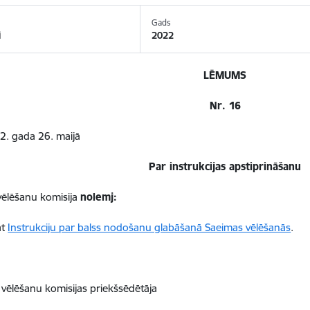
Gads
i
2022
LĒMUMS
Nr. 16
2. gada 26. maijā
Par instrukcijas apstiprināšanu
vēlēšanu komisija
nolemj:
āt
Instrukciju par balss nodošanu glabāšanā Saeimas vēlēšanās
.
 vēlēšanu komisijas priekšsēdētāja