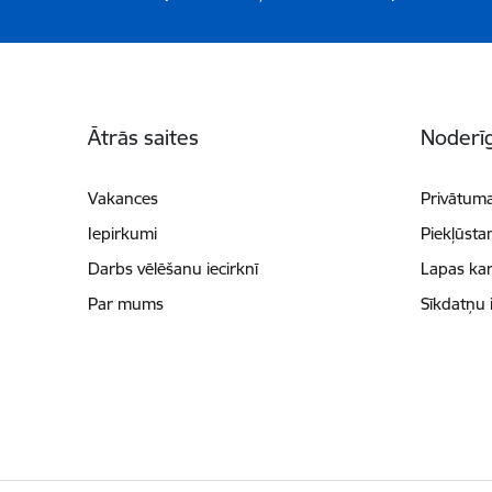
Kājene
Ātrās saites
Noderīg
Vakances
Privātuma
Iepirkumi
Piekļūsta
Darbs vēlēšanu iecirknī
Lapas kar
Par mums
Sīkdatņu 