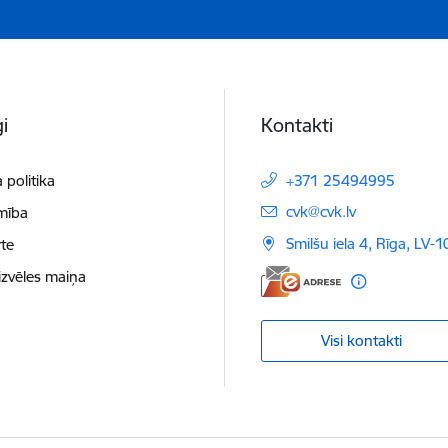
i
Kontakti
 politika
+371 25494995
E-pasts:
cvk@cvk.lv
mība
Smilšu iela 4, Rīga, LV-
te
izvēles maiņa
Visi kontakti