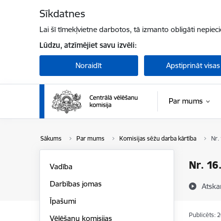
Pāriet uz lapas saturu
Sīkdatnes
Lai šī tīmekļvietne darbotos, tā izmanto obligāti nepiec
Lūdzu, atzīmējiet savu izvēli:
Noraidīt
Apstiprināt visas
Par mums
Sākums
Par mums
Komisijas sēžu darba kārtība
Nr.
Nr. 16
Vadība
Darbības jomas
Atska
Īpašumi
Publicēts: 
Vēlēšanu komisijas