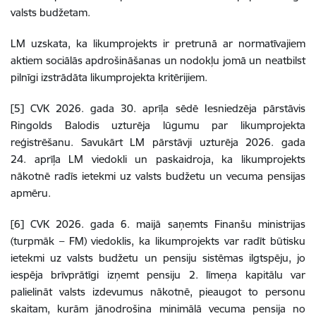
valsts budžetam.
LM uzskata, ka likumprojekts ir pretrunā ar normatīvajiem
aktiem sociālās apdrošināšanas un nodokļu jomā un neatbilst
pilnīgi izstrādāta likumprojekta kritērijiem.
[5] CVK 2026. gada 30. aprīļa sēdē Iesniedzēja pārstāvis
Ringolds Balodis uzturēja lūgumu par likumprojekta
reģistrēšanu. Savukārt LM pārstāvji uzturēja 2026. gada
24. aprīļa LM viedokli un paskaidroja, ka likumprojekts
nākotnē radīs ietekmi uz valsts budžetu un vecuma pensijas
apmēru.
[6] CVK 2026. gada 6. maijā saņemts Finanšu ministrijas
(turpmāk – FM) viedoklis, ka likumprojekts var radīt būtisku
ietekmi uz valsts budžetu un pensiju sistēmas ilgtspēju, jo
iespēja brīvprātīgi izņemt pensiju 2. līmeņa kapitālu var
palielināt valsts izdevumus nākotnē, pieaugot to personu
skaitam, kurām jānodrošina minimālā vecuma pensija no