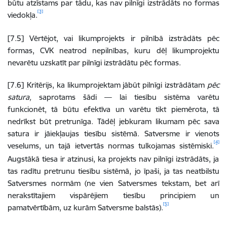
būtu atzīstams par tādu, kas nav pilnīgi izstrādāts no formas
[3]
viedokļa.
[7.5]
Vērtējot, vai likumprojekts ir pilnībā izstrādāts pēc
formas, CVK neatrod nepilnības, kuru dēļ likumprojektu
nevarētu uzskatīt par pilnīgi izstrādātu pēc formas.
[7.6]
Kritērijs, ka likumprojektam jābūt pilnīgi izstrādātam
pēc
satura,
saprotams šādi — lai tiesību sistēma varētu
funkcionēt, tā būtu efektīva un varētu tikt piemērota, tā
nedrīkst būt pretrunīga. Tādēļ jebkuram likumam pēc sava
satura ir jāiekļaujas tiesību sistēmā. Satversme ir vienots
[4]
veselums, un tajā ietvertās normas tulkojamas sistēmiski.
Augstākā tiesa ir atzinusi, ka projekts nav pilnīgi izstrādāts, ja
tas radītu pretrunu tiesību sistēmā, jo īpaši, ja tas neatbilstu
Satversmes normām (ne vien Satversmes tekstam, bet arī
nerakstītajiem vispārējiem tiesību principiem un
[5]
pamatvērtībām, uz kurām Satversme balstās).