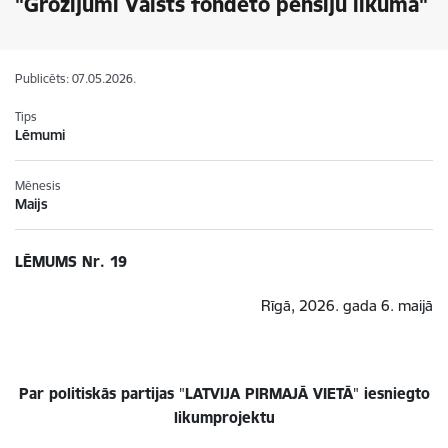
"Grozījumi Valsts fondēto pensiju likumā"
Publicēts: 07.05.2026.
Tips
Lēmumi
Mēnesis
Maijs
LĒMUMS Nr. 19
Rīgā, 2026. gada 6. maijā
Par politiskās partijas
"
LATVIJA PIRMAJĀ VIETĀ
"
iesniegto
likumprojektu