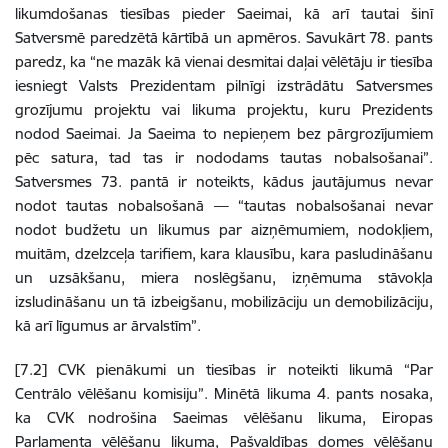
likumdošanas tiesības pieder Saeimai, kā arī tautai šinī
Satversmē paredzētā kārtībā un apmēros. Savukārt 78. pants
paredz, ka “ne mazāk kā vienai desmitai daļai vēlētāju ir tiesība
iesniegt Valsts Prezidentam pilnīgi izstrādātu Satversmes
grozījumu projektu vai likuma projektu, kuru Prezidents
nodod Saeimai. Ja Saeima to nepieņem bez pārgrozījumiem
pēc satura, tad tas ir nododams tautas nobalsošanai”.
Satversmes 73. pantā ir noteikts, kādus jautājumus nevar
nodot tautas nobalsošanā — “tautas nobalsošanai nevar
nodot budžetu un likumus par aizņēmumiem, nodokļiem,
muitām, dzelzceļa tarifiem, kara klausību, kara pasludināšanu
un uzsākšanu, miera noslēgšanu, izņēmuma stāvokļa
izsludināšanu un tā izbeigšanu, mobilizāciju un demobilizāciju,
kā arī līgumus ar ārvalstīm”.
[7.2] CVK pienākumi un tiesības ir noteikti likumā “Par
Centrālo vēlēšanu komisiju”. Minētā likuma 4. pants nosaka,
ka CVK nodrošina Saeimas vēlēšanu likuma, Eiropas
Parlamenta vēlēšanu likuma, Pašvaldības domes vēlēšanu