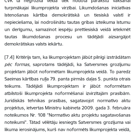
CVK tā negrozītā veidā tiek nodota parakstu vākšanai
turpmākajai likumprojekta virzībai. Likumdošanas iniciatīvas
īstenošanas kārtība demokrātiskā un tiesiskā valstī ir
nepieciešama, lai nodrošinātu tautas gribas izteikuma īstumu
un derīgumu, samazinot iespēju prettiesiskā veidā ietekmēt
tautas likumdošanas procesu un tādējādi aizsargājot
demokrātiskas valsts iekārtu.
[7.4]
Kritērijs tam, ka likumprojektam jābūt pilnīgi izstrādātam
pēc formas
, saprotams tādējādi, ka Satversmes grozījumu
projektam jābūt noformētam likumprojekta veidā.
To paredz
Saeimas kārtības ruļļa 79. panta pirmās daļas 5. punkta otrais
teikums. Tādējādi likumprojektam ir jābūt noformētam
atbilstoši likumprojekta noformēšanai izvirzītajām prasībām.
Juridiskās tehnikas prasības, sagatavojot normatīvo aktu
projektus, ietvertas Ministru kabineta 2009. gada 3. februāra
noteikumos Nr. 108 "Normatīvo aktu projektu sagatavošanas
noteikumi".
Tātad vēlētāju iesniegts Satversmes grozījuma vai
likuma ierosinājums, kurš nav noformēts likumprojekta veidā,