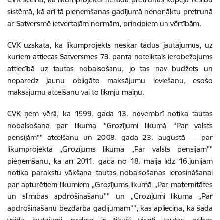
sistēmā, kā arī tā pieņemšanas gadījumā nenonāktu pretrunā
ar Satversmē ietvertajām normām, principiem un vērtībām.
CVK uzskata, ka likumprojekts neskar tādus jautājumus, uz
kuriem attiecas Satversmes 73. pantā noteiktais ierobežojums
attiecībā uz tautas nobalsošanu, jo tas nav budžets un
neparedz jaunu obligāto maksājumu ieviešanu, esošo
maksājumu atcelšanu vai to likmju maiņu.
CVK ņem vērā, ka 1999. gada 13. novembrī notika tautas
nobalsošana par likuma “Grozījumi likumā “Par valsts
pensijām”” atcelšanu un 2008. gada 23. augustā — par
likumprojekta „Grozījums likumā „Par valsts pensijām””
pieņemšanu, kā arī 2011. gadā no 18. maija līdz 16.jūnijam
notika parakstu vākšana tautas nobalsošanas ierosināšanai
par apturētiem likumiem „Grozījums likumā „Par maternitātes
un slimības apdrošināšanu”” un „Grozījumi likumā „Par
apdrošināšanu bezdarba gadījumam””, kas apliecina, ka šāda
veida jautājumi praksē ir tikuši virzīti tautas gribas