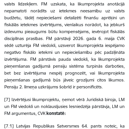
valsts līdzekļiem. FM uzskata, ka likumprojekta anotācijā
nepamatoti norādīts uz ietekmes neesamību uz valsts
budžetu, tādēļ nepieciešami detalizēti finanšu aprēķini un
fiskālās ietekmes izvērtējums, vienlaikus norādot, ka jebkurš
izdevumu pieaugums būtu kompensējams, ievērojot fiskālās
disciplīnas prasības. FM pārstāvji 2026. gada 6. maija CVK
sēdē uzturēja FM viedokli, uzsverot likumprojekta iespējamo
negatīvo fiskālo ietekmi un nepieciešamību pēc padziļināta
izvērtējuma. FM pārstāvis pauda viedokli, ka likumprojekta
pieņemšanas gadījumā pensiju sistēma turpinās darboties,
bet bez izvērtējuma nespēj prognozēt, vai likumprojekta
pieņemšanas gadījumā būs jāveic grozījumi citos likumos.
Pensiju 2. līmeņa uzkrājums šobrīd ir personificēts.
[7] Izvērtējusi likumprojektu, ņemot vērā Juridiskā biroja, LM
un FM viedokli un noklausījusies Iesniedzēja pārstāvja, LM un
FM argumentus, CVK
konstatē:
[7.1] Latvijas Republikas Satversmes 64. pants noteic, ka