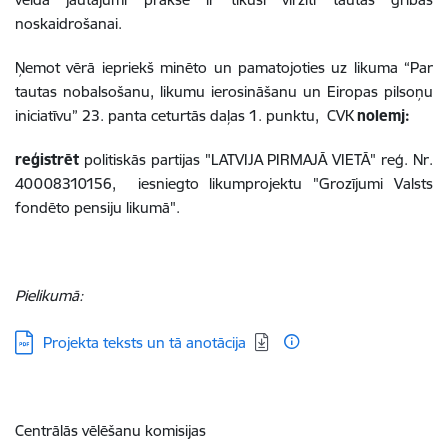
noskaidrošanai.
Ņemot vērā iepriekš minēto un pamatojoties uz likuma “Par
tautas nobalsošanu, likumu ierosināšanu un Eiropas pilsoņu
iniciatīvu” 23. panta ceturtās daļas 1. punktu, CVK
nolemj:
reģistrēt
politiskās partijas "LATVIJA PIRMAJĀ VIETĀ"
reģ. Nr.
40008310156, iesniegto likumprojektu "Grozījumi Valsts
fondēto pensiju likumā".
Pielikumā:
Lejupielādēt:
Projekta teksts un tā anotācija
Centrālās vēlēšanu komisijas