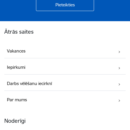
Kājene
Ātrās saites
Vakances
Iepirkumi
Darbs vēlēšanu iecirknī
Par mums
Noderīgi