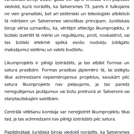
viedokli
,
kurā norādīts, ka Satversmes 73. pants ir tulkojams
ne vien gramatiski, bet arī sistēmiski un teleoloģiski atbilstoši
tā mērķiem un Satversmes vienotības principam. Juridiskais
birojs vērsa uzmanību, ka, vērtējot attiecīgo likumprojektu, ir
būtiski izvērtēt tā mērķi un regulējumu, proti, noskaidrot, vai
tas būtiski ietekmē spēkā esošo nodokļu (obligāto
maksājumu) sistēmu un valsts budžetu.
Likumprojekts ir pilnīgi izstrādāts, ja tas atbilst formas un
satura prasībām. Formas prasības jāpiemēro tā, lai izslēgtu
tikai acīmredzami nepiemērojamus projektus, savukārt pēc
satura likumprojekts nav pieļaujams, ja tas paredz
neregulējamus jautājumus vai būtu pretrunā ar Satversmi vai
starptautiskajām saistībām.
Centrālā vēlēšanu komisija var nereģistrēt likumprojektu tikai
tad, ja tas acīmredzami nav pilnīgi izstrādāts pēc satura.
Papildinātajā Juridiskā biroja viedoklī norādīts, ka
Satversmes