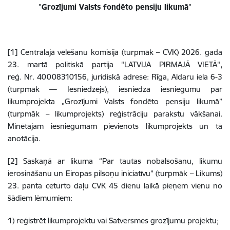
"
Grozījumi Valsts fondēto pensiju likumā
"
[1] Centrālajā vēlēšanu komisijā (turpmāk – CVK) 2026. gada
23. martā politiskā partija "LATVIJA PIRMAJĀ VIETĀ",
reģ. Nr. 40008310156, juridiskā adrese: Rīga, Aldaru iela 6-3
(turpmāk — Iesniedzējs), iesniedza iesniegumu par
likumprojekta „Grozījumi Valsts fondēto pensiju likumā”
(turpmāk – likumprojekts) reģistrāciju parakstu vākšanai.
Minētajam iesniegumam pievienots likumprojekts un tā
anotācija.
[2] Saskaņā ar likuma “Par tautas nobalsošanu, likumu
ierosināšanu un Eiropas pilsoņu iniciatīvu” (turpmāk – Likums)
23. panta ceturto daļu CVK 45 dienu laikā pieņem vienu no
šādiem lēmumiem:
1) reģistrēt likumprojektu vai Satversmes grozījumu projektu;