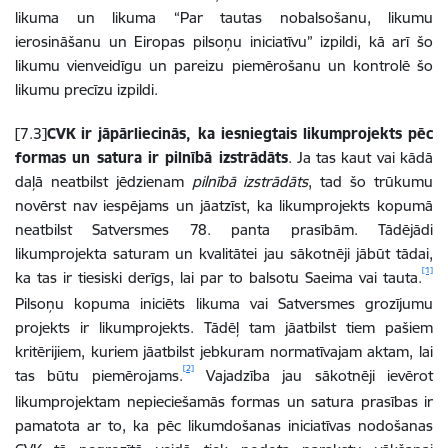
likuma un likuma “Par tautas nobalsošanu, likumu
ierosināšanu un Eiropas pilsoņu iniciatīvu” izpildi, kā arī šo
likumu vienveidīgu un pareizu piemērošanu un kontrolē šo
likumu precīzu izpildi.
[7.3]
CVK ir jāpārliecinās, ka iesniegtais likumprojekts pēc
formas un satura ir pilnībā izstrādāts
. Ja tas kaut vai kādā
daļā neatbilst jēdzienam
pilnībā izstrādāts
, tad šo trūkumu
novērst nav iespējams un jāatzīst, ka likumprojekts kopumā
neatbilst Satversmes 78. panta prasībām. Tādējādi
likumprojekta saturam un kvalitātei jau sākotnēji jābūt tādai,
[1]
ka tas ir tiesiski derīgs, lai par to balsotu Saeima vai tauta.
Pilsoņu kopuma iniciēts likuma vai Satversmes grozījumu
projekts ir likumprojekts. Tādēļ tam jāatbilst tiem pašiem
kritērijiem, kuriem jāatbilst jebkuram normatīvajam aktam, lai
[2]
tas būtu piemērojams.
Vajadzība jau sākotnēji ievērot
likumprojektam nepieciešamās formas un satura prasības ir
pamatota ar to, ka pēc likumdošanas iniciatīvas nodošanas