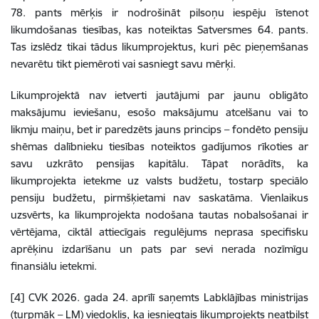
78. pants mērķis ir nodrošināt pilsoņu iespēju īstenot
likumdošanas tiesības, kas noteiktas Satversmes 64. pants.
Tas izslēdz tikai tādus likumprojektus, kuri pēc pieņemšanas
nevarētu tikt piemēroti vai sasniegt savu mērķi.
Likumprojektā nav ietverti jautājumi par jaunu obligāto
maksājumu ieviešanu, esošo maksājumu atcelšanu vai to
likmju maiņu, bet ir paredzēts jauns princips – fondēto pensiju
shēmas dalībnieku tiesības noteiktos gadījumos rīkoties ar
savu uzkrāto pensijas kapitālu. Tāpat norādīts, ka
likumprojekta ietekme uz valsts budžetu, tostarp speciālo
pensiju budžetu, pirmšķietami nav saskatāma. Vienlaikus
uzsvērts, ka likumprojekta nodošana tautas nobalsošanai ir
vērtējama, ciktāl attiecīgais regulējums neprasa specifisku
aprēķinu izdarīšanu un pats par sevi nerada nozīmīgu
finansiālu ietekmi.
[4] CVK 2026. gada 24. aprīlī saņemts Labklājības ministrijas
(turpmāk – LM) viedoklis, ka iesniegtais likumprojekts neatbilst