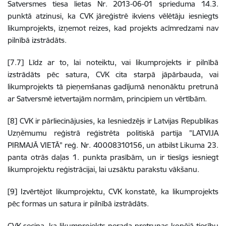
Satversmes tiesa lietas Nr. 2013-06-01 sprieduma 14.3.
punktā atzinusi, ka CVK jāreģistrē ikviens vēlētāju iesniegts
likumprojekts, izņemot reizes, kad projekts acīmredzami nav
pilnībā izstrādāts.
[7.7]
Līdz ar to, lai noteiktu, vai likumprojekts ir pilnībā
izstrādāts pēc satura, CVK cita starpā jāpārbauda, vai
likumprojekts tā pieņemšanas gadījumā nenonāktu pretrunā
ar Satversmē ietvertajām normām, principiem un vērtībām.
[8] CVK ir pārliecinājusies, ka Iesniedzējs ir Latvijas Republikas
Uzņēmumu reģistrā reģistrēta politiskā partija "LATVIJA
PIRMAJĀ VIETĀ" reģ. Nr. 40008310156, un atbilst Likuma 23.
panta otrās daļas 1. punkta prasībām, un ir tiesīgs iesniegt
likumprojektu reģistrācijai, lai uzsāktu parakstu vākšanu.
[9] Izvērtējot likumprojektu, CVK konstatē, ka likumprojekts
pēc formas un satura ir pilnībā izstrādāts.
CVK secina, ka likumprojekts nerada pretrunas kopējā tiesību