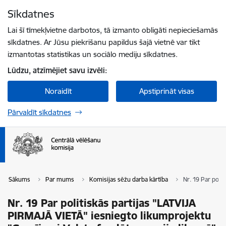
Pāriet uz lapas saturu
Sīkdatnes
Spied
lai meklētu
Enter
Lai šī tīmekļvietne darbotos, tā izmanto obligāti nepieciešamās
sīkdatnes. Ar Jūsu piekrišanu papildus šajā vietnē var tikt
izmantotas statistikas un sociālo mediju sīkdatnes.
Lūdzu, atzīmējiet savu izvēli:
Noraidīt
Apstiprināt visas
Pārvaldīt sīkdatnes
Sākums
Par mums
Komisijas sēžu darba kārtība
Nr. 19 Par poli
Nr. 19 Par politiskās partijas "LATVIJA
PIRMAJĀ VIETĀ" iesniegto likumprojektu