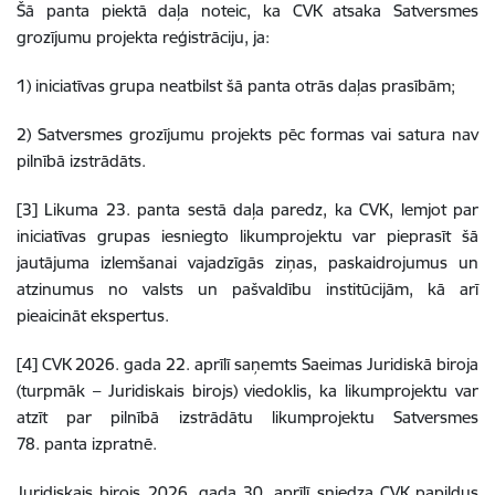
Šā panta piektā daļa noteic, ka CVK atsaka Satversmes
grozījumu projekta reģistrāciju, ja:
1) iniciatīvas grupa neatbilst šā panta otrās daļas prasībām;
2) Satversmes grozījumu projekts pēc formas vai satura nav
pilnībā izstrādāts.
[3] Likuma 23. panta sestā daļa paredz, ka CVK, lemjot par
iniciatīvas grupas iesniegto likumprojektu var pieprasīt šā
jautājuma izlemšanai vajadzīgās ziņas, paskaidrojumus un
atzinumus no valsts un pašvaldību institūcijām, kā arī
pieaicināt ekspertus.
[4] CVK 2026. gada 22. aprīlī saņemts Saeimas Juridiskā biroja
(turpmāk – Juridiskais birojs) viedoklis, ka likumprojektu var
atzīt par pilnībā izstrādātu likumprojektu Satversmes
78. panta izpratnē.
Juridiskais birojs 2026. gada 30. aprīlī sniedza CVK papildus