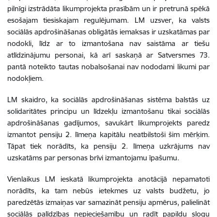
pilnīgi izstrādāta likumprojekta prasībām un ir pretrunā spēkā
esošajam tiesiskajam regulējumam. LM uzsver, ka valsts
sociālās apdrošināšanas obligātās iemaksas ir uzskatāmas par
nodokli, līdz ar to izmantošana nav saistāma ar tiešu
atlīdzinājumu personai, kā arī saskaņā ar Satversmes 73.
pantā noteikto tautas nobalsošanai nav nododami likumi par
nodokļiem.
LM skaidro, ka sociālās apdrošināšanas sistēma balstās uz
solidaritātes principu un līdzekļu izmantošanu tikai sociālās
apdrošināšanas gadījumos, savukārt likumprojekts paredz
izmantot pensiju 2. līmeņa kapitālu neatbilstoši šim mērķim.
Tāpat tiek norādīts, ka pensiju 2. līmeņa uzkrājums nav
uzskatāms par personas brīvi izmantojamu īpašumu.
Vienlaikus LM ieskatā likumprojekta anotācijā nepamatoti
norādīts, ka tam nebūs ietekmes uz valsts budžetu, jo
paredzētās izmaiņas var samazināt pensiju apmērus, palielināt
sociālās palīdzības nepieciešamību un radīt papildu slogu