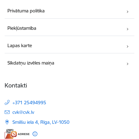
Privātuma politika
Piekļūstamība
Lapas karte
Sīkdatņu izvēles maiņa
Kontakti
+371 25494995
E-pasts:
cvk@cvk.lv
Smilšu iela 4, Rīga, LV-1050