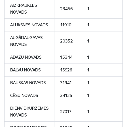
AIZKRAUKLES
23456
1
NOVADS
ALŪKSNES NOVADS
11910
1
AUGŠDAUGAVAS
20352
1
NOVADS
ĀDAŽU NOVADS
15344
1
BALVU NOVADS
15926
1
BAUSKAS NOVADS
31941
1
CĒSU NOVADS
34125
1
DIENVIDKURZEMES
27017
1
NOVADS