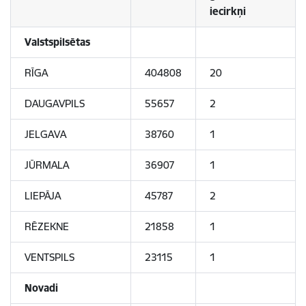
iecirkņi
Valstspilsētas
RĪGA
404808
20
DAUGAVPILS
55657
2
JELGAVA
38760
1
JŪRMALA
36907
1
LIEPĀJA
45787
2
RĒZEKNE
21858
1
VENTSPILS
23115
1
Novadi