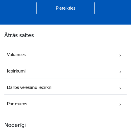
Kājene
Ātrās saites
Vakances
Iepirkumi
Darbs vēlēšanu iecirknī
Par mums
Noderīgi