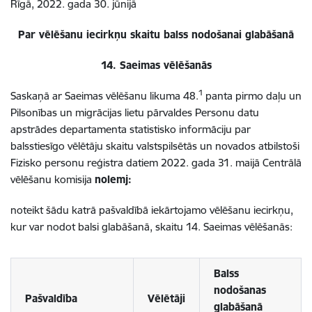
Rīgā, 2022. gada 30. jūnijā
Par vēlēšanu iecirkņu skaitu balss nodošanai glabāšanā
14. Saeimas vēlēšanās
1
Saskaņā ar Saeimas vēlēšanu likuma 48.
panta pirmo daļu un
Pilsonības un migrācijas lietu pārvaldes Personu datu
apstrādes departamenta statistisko informāciju par
balsstiesīgo vēlētāju skaitu valstspilsētās un novados atbilstoši
Fizisko personu reģistra datiem 2022. gada 31. maijā Centrālā
vēlēšanu komisija
nolemj:
noteikt šādu katrā pašvaldībā iekārtojamo vēlēšanu iecirkņu,
kur var nodot balsi glabāšanā, skaitu 14. Saeimas vēlēšanās:
Balss
nodošanas
Pašvaldība
Vēlētāji
glabāšanā