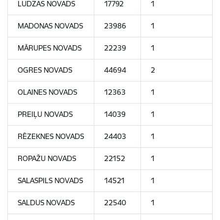
LUDZAS NOVADS
17792
1
MADONAS NOVADS
23986
1
MĀRUPES NOVADS
22239
1
OGRES NOVADS
44694
2
OLAINES NOVADS
12363
1
PREIĻU NOVADS
14039
1
RĒZEKNES NOVADS
24403
1
ROPAŽU NOVADS
22152
1
SALASPILS NOVADS
14521
1
SALDUS NOVADS
22540
1