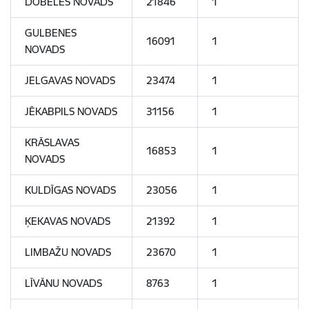
DOBELES NOVADS
21846
1
GULBENES
16091
1
NOVADS
JELGAVAS NOVADS
23474
1
JĒKABPILS NOVADS
31156
1
KRĀSLAVAS
16853
1
NOVADS
KULDĪGAS NOVADS
23056
1
ĶEKAVAS NOVADS
21392
1
LIMBAŽU NOVADS
23670
1
LĪVĀNU NOVADS
8763
1