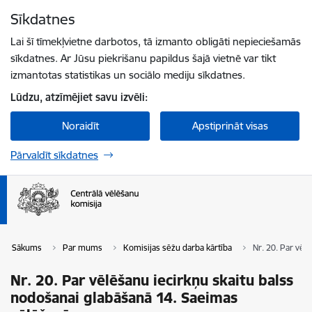
Pāriet uz lapas saturu
Sīkdatnes
Spied
lai meklētu
Enter
Lai šī tīmekļvietne darbotos, tā izmanto obligāti nepieciešamās
sīkdatnes. Ar Jūsu piekrišanu papildus šajā vietnē var tikt
izmantotas statistikas un sociālo mediju sīkdatnes.
Lūdzu, atzīmējiet savu izvēli:
Noraidīt
Apstiprināt visas
Pārvaldīt sīkdatnes
Sākums
Par mums
Komisijas sēžu darba kārtība
Nr. 20. Par vēl
Nr. 20. Par vēlēšanu iecirkņu skaitu balss
nodošanai glabāšanā 14. Saeimas