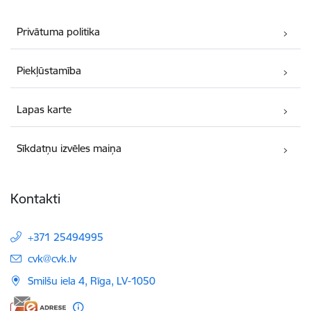
Privātuma politika
Piekļūstamība
Lapas karte
Sīkdatņu izvēles maiņa
Kontakti
+371 25494995
E-pasts:
cvk@cvk.lv
Smilšu iela 4, Rīga, LV-1050