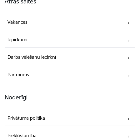
Ātrās saites
Vakances
Iepirkumi
Darbs vēlēšanu iecirknī
Par mums
Noderīgi
Privātuma politika
Piekļūstamība