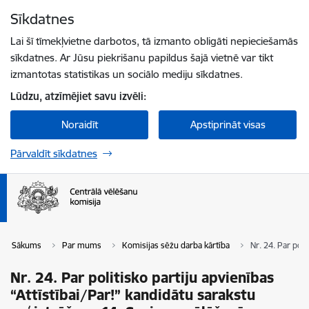
Pāriet uz lapas saturu
Sīkdatnes
Spied
lai meklētu
Enter
Lai šī tīmekļvietne darbotos, tā izmanto obligāti nepieciešamās
sīkdatnes. Ar Jūsu piekrišanu papildus šajā vietnē var tikt
izmantotas statistikas un sociālo mediju sīkdatnes.
Lūdzu, atzīmējiet savu izvēli:
Noraidīt
Apstiprināt visas
Pārvaldīt sīkdatnes
Sākums
Par mums
Komisijas sēžu darba kārtība
Nr. 24. Par pol
Nr. 24. Par politisko partiju apvienības
“Attīstībai/Par!” kandidātu sarakstu