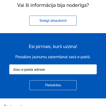
Vai šī informācija bija noderīga?
Sniegt atsauksmi
Esi pirmais, kurš uzzina!
Piesakies jaunumu saņemšanai savā e-pastā.
Kājene