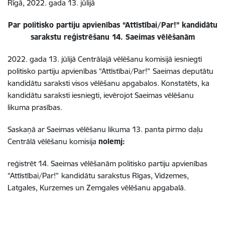
Rīgā, 2022. gada 13. jūlijā
Par politisko partiju apvienības “Attīstībai/Par!” kandidātu
sarakstu reģistrēšanu 14. Saeimas vēlēšanām
2022. gada 13. jūlijā Centrālajā vēlēšanu komisijā iesniegti
politisko partiju apvienības “Attīstībai/Par!”
Saeimas deputātu
kandidātu saraksti visos vēlēšanu apgabalos. Konstatēts, ka
kandidātu saraksti iesniegti, ievērojot Saeimas vēlēšanu
likuma prasības.
Saskaņā ar Saeimas vēlēšanu likuma 13. panta pirmo daļu
Centrālā vēlēšanu komisija
nolemj:
reģistrēt 14. Saeimas vēlēšanām politisko partiju apvienības
“Attīstībai/Par!”
kandidātu sarakstus Rīgas, Vidzemes,
Latgales, Kurzemes un Zemgales vēlēšanu apgabalā.