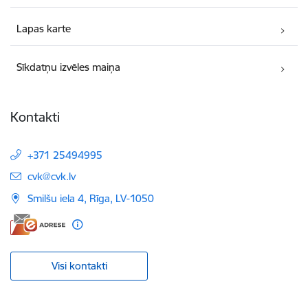
Lapas karte
Sīkdatņu izvēles maiņa
Kontakti
+371 25494995
E-pasts:
cvk@cvk.lv
Smilšu iela 4, Rīga, LV-1050
Visi kontakti