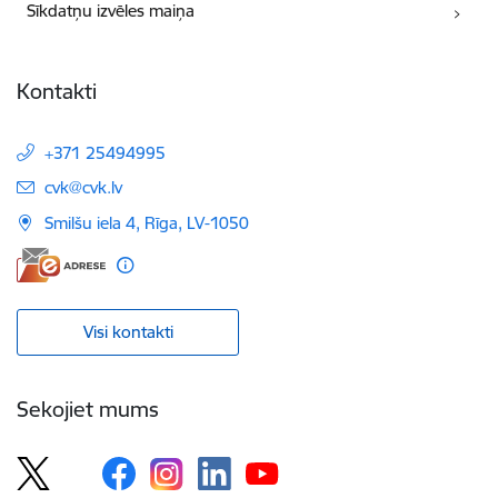
Sīkdatņu izvēles maiņa
Kontakti
+371 25494995
E-pasts:
cvk@cvk.lv
Smilšu iela 4, Rīga, LV-1050
Visi kontakti
Sekojiet mums