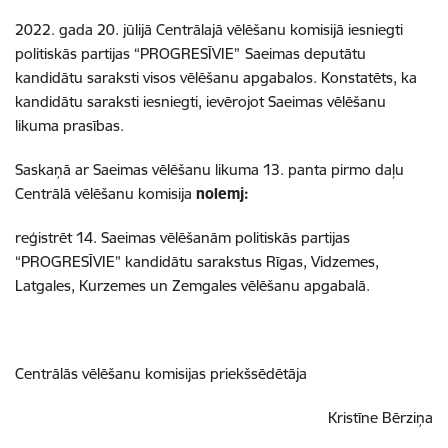
2022. gada 20. jūlijā Centrālajā vēlēšanu komisijā iesniegti
politiskās partijas “PROGRESĪVIE”
Saeimas deputātu
kandidātu saraksti visos vēlēšanu apgabalos. Konstatēts, ka
kandidātu saraksti iesniegti, ievērojot Saeimas vēlēšanu
likuma prasības.
Saskaņā ar Saeimas vēlēšanu likuma 13. panta pirmo daļu
Centrālā vēlēšanu komisija
nolemj:
reģistrēt 14. Saeimas vēlēšanām politiskās partijas
“PROGRESĪVIE” kandidātu sarakstus Rīgas, Vidzemes,
Latgales, Kurzemes un Zemgales vēlēšanu apgabalā.
Centrālās vēlēšanu komisijas priekšsēdētāja
Kristīne Bērziņa