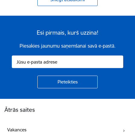
Esi pirmais, kurš uzzina!
Piesakies jaunumu saņemšanai savā e-pastā.
Kājene
Ātrās saites
Vakances