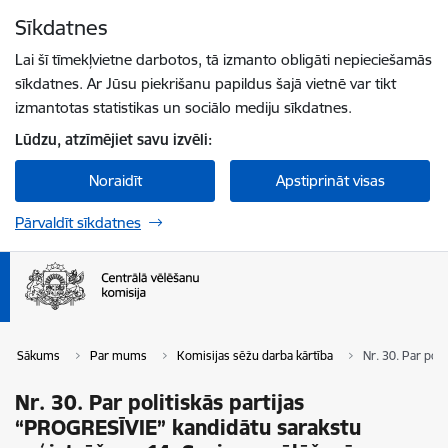
Pāriet uz lapas saturu
Sīkdatnes
Spied
lai meklētu
Enter
Lai šī tīmekļvietne darbotos, tā izmanto obligāti nepieciešamās
sīkdatnes. Ar Jūsu piekrišanu papildus šajā vietnē var tikt
izmantotas statistikas un sociālo mediju sīkdatnes.
Lūdzu, atzīmējiet savu izvēli:
Noraidīt
Apstiprināt visas
Pārvaldīt sīkdatnes
Sākums
Par mums
Komisijas sēžu darba kārtība
Nr. 30. Par pol
Nr. 30. Par politiskās partijas
“PROGRESĪVIE” kandidātu sarakstu