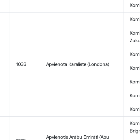
Komis
Komi
Komi
Žuko
Komi
1033
Apvienotā Karaliste (Londona)
Komi
Komis
Komis
Komi
Komi
Brig
Apvienotie Arābu Emirāti (Abu