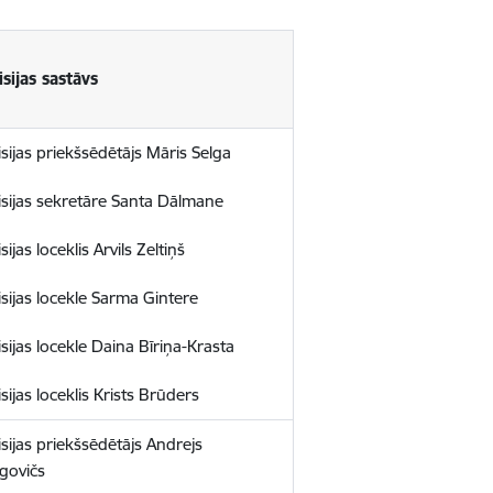
sijas sastāvs
sijas priekšsēdētājs Māris Selga
sijas sekretāre Santa Dālmane
ijas loceklis Arvils Zeltiņš
sijas locekle Sarma Gintere
sijas locekle Daina Bīriņa-Krasta
ijas loceklis Krists Brūders
sijas priekšsēdētājs Andrejs
egovičs