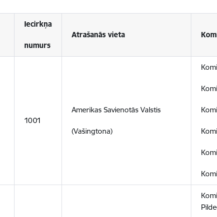
Iecirkņa
Atrašanās vieta
Komi
numurs
Komi
Komi
Amerikas Savienotās Valstis
Komis
1001
(Vašingtona)
Komi
Komi
Komis
Komi
Pild