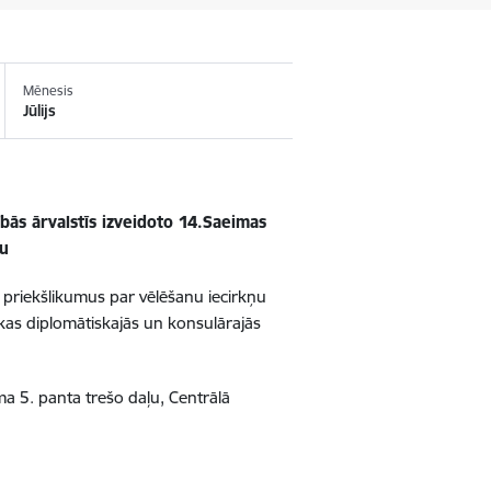
Mēnesis
Jūlijs
bās ārvalstīs izveidoto 14.Saeimas
nu
as priekšlikumus par vēlēšanu iecirkņu
kas diplomātiskajās un konsulārajās
ma 5. panta trešo daļu, Centrālā