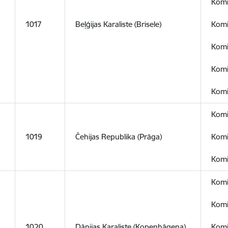
Komi
1017
Beļģijas Karaliste (Brisele)
Komi
Komis
Komi
Komi
Komi
1019
Čehijas Republika (Prāga)
Komi
Komi
Komi
Komi
1020
Dānijas Karaliste (Kopenhāgena)
Komi