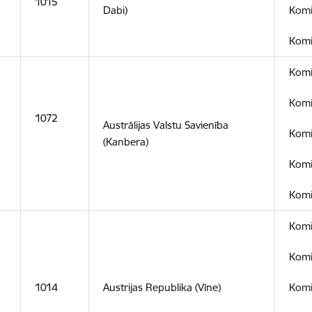
1015
Dabi)
Komi
Komis
Komi
Komi
1072
Austrālijas Valstu Savienība
Komis
(Kanbera)
Komi
Komis
Komi
Komi
1014
Austrijas Republika (Vīne)
Komis