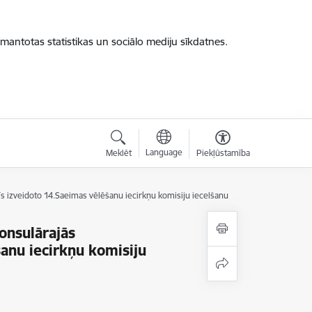
zmantotas statistikas un sociālo mediju sīkdatnes.
Language
Meklēt
Piekļūstamība
tīs izveidoto 14.Saeimas vēlēšanu iecirkņu komisiju iecelšanu
onsulārajās
šanu iecirkņu komisiju