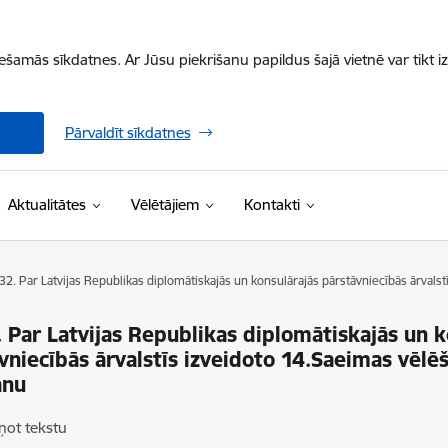
iešamās sīkdatnes. Ar Jūsu piekrišanu papildus šajā vietnē var tikt i
Pārvaldīt sīkdatnes
Aktualitātes
Vēlētājiem
Kontakti
 32. Par Latvijas Republikas diplomātiskajās un konsulārajās pārstāvniecībās ārvals
. Par Latvijas Republikas diplomātiskajās un k
vniecībās ārvalstīs izveidoto 14.Saeimas vēlē
anu
ņot tekstu