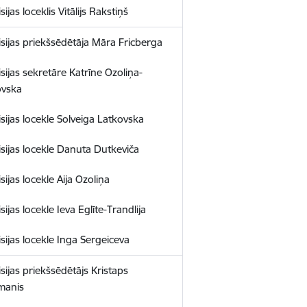
ijas loceklis Vitālijs Rakstiņš
sijas priekšsēdētāja Māra Fricberga
sijas sekretāre Katrīne Ozoliņa-
vska
sijas locekle Solveiga Latkovska
sijas locekle Danuta Dutkeviča
ijas locekle Aija Ozoliņa
ijas locekle Ieva Eglīte-Trandlija
sijas locekle Inga Sergeiceva
sijas priekšsēdētājs Kristaps
manis