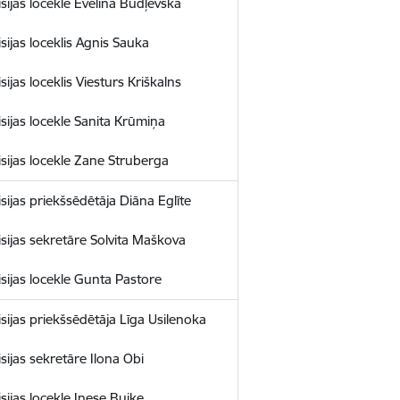
sijas locekle Evelīna Budļevska
sijas loceklis Agnis Sauka
ijas loceklis Viesturs Kriškalns
sijas locekle Sanita Krūmiņa
sijas locekle Zane Struberga
sijas priekšsēdētāja Diāna Eglīte
sijas sekretāre Solvita Maškova
sijas locekle Gunta Pastore
sijas priekšsēdētāja Līga Usilenoka
sijas sekretāre Ilona Obi
sijas locekle Inese Buiķe