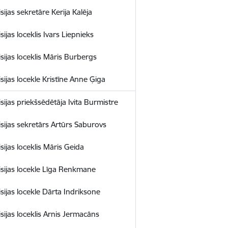
ijas sekretāre Kerija Kalēja
ijas loceklis Ivars Liepnieks
sijas loceklis Māris Burbergs
sijas locekle Kristīne Anne Ģiga
sijas priekšsēdētāja Ivita Burmistre
sijas sekretārs Artūrs Saburovs
sijas loceklis Māris Geida
sijas locekle Līga Renkmane
sijas locekle Dārta Indriksone
sijas loceklis Arnis Jermacāns