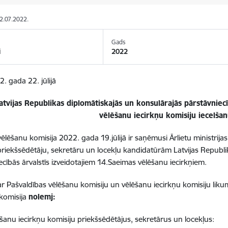
22.07.2022.
Gads
i
2022
2. gada 22. jūlijā
atvijas Republikas diplomātiskajās un konsulārajās pārstāvniecī
vēlēšanu iecirkņu komisiju iecelša
vēlēšanu komisija 2022. gada 19.jūlijā ir saņēmusi Ārlietu ministrij
priekšsēdētāju, sekretāru un locekļu kandidatūrām Latvijas Republi
ecībās ārvalstīs izveidotajiem 14.Saeimas vēlēšanu iecirkņiem.
r Pašvaldības vēlēšanu komisiju un vēlēšanu iecirkņu komisiju liku
komisija
nolemj:
lēšanu iecirkņu komisiju priekšsēdētājus, sekretārus un locekļus: