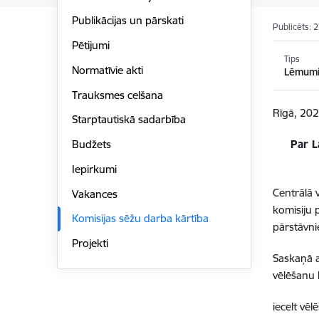
Publikācijas un pārskati
Publicēts: 
Pētijumi
Tips
Normatīvie akti
Lēmum
Trauksmes celšana
Rīgā, 202
Starptautiskā sadarbība
Par L
Budžets
Iepirkumi
Centrālā 
Vakances
komisiju 
Komisijas sēžu darba kārtība
pārstāvni
Projekti
Saskaņā a
vēlēšanu 
iecelt vē