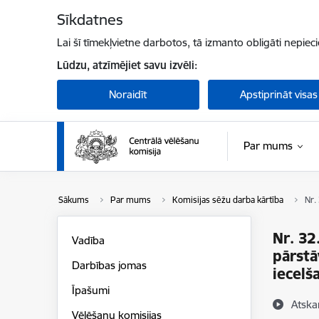
Pāriet uz lapas saturu
Sīkdatnes
Lai šī tīmekļvietne darbotos, tā izmanto obligāti nepiec
Lūdzu, atzīmējiet savu izvēli:
Noraidīt
Apstiprināt visas
Par mums
Sākums
Par mums
Komisijas sēžu darba kārtība
Nr.
Nr. 32
Vadība
pārstā
Darbības jomas
iecelš
Īpašumi
Atska
Vēlēšanu komisijas