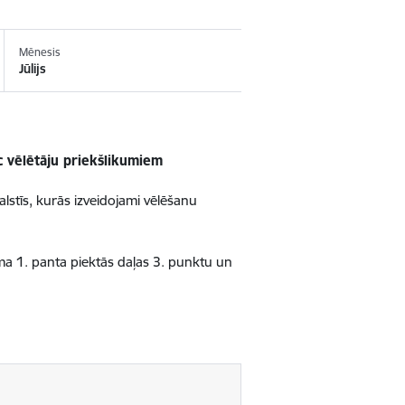
Mēnesis
Jūlijs
c vēlētāju priekšlikumiem
lstīs, kurās izveidojami vēlēšanu
ma 1. panta piektās daļas 3. punktu un