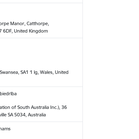
horpe Manor, Catthorpe,
17 6DF, United Kingdom
 Swansea, SA1 1 lg, Wales, United
 biedrība
ation of South Australia Inc.), 36
ille SA 5034, Australia
 nams