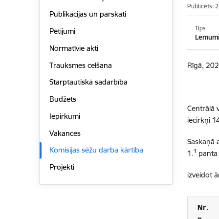
Publicēts: 
Publikācijas un pārskati
Tips
Pētijumi
Lēmum
Normatīvie akti
Trauksmes celšana
Rīgā, 202
Starptautiskā sadarbība
Budžets
Centrālā 
Iepirkumi
iecirkņi 
Vakances
Saskaņā a
Komisijas sēžu darba kārtība
1
1.
panta 
Projekti
izveidot ā
Nr.