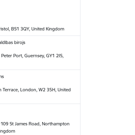
ristol, BS1 3QY, United Kingdom
ldības birojs
T Peter Port, Guernsey, GY1 2IS,
ms
 Terrace, London, W2 35H, United
 109 St James Road, Northampton
Kingdom