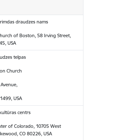
 Trimdas draudzes nams
hurch of Boston, 58 Irving Street,
45, USA
udzes telpas
Zion Church
 Avenue,
-1499, USA
kultūras centrs
nter of Colorado, 10705 West
Lakewood, CO 80226, USA