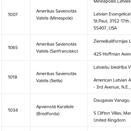
Mineapoles Latvie
Amerikas Savienotās
Latvian Evangelica
1007
Valstis (Mineapole)
St.Paul, 3152 17th
55407, USA
Ziemeļkalifornijas
Amerikas Savienotās
1065
Valstis (Sanfrancisko)
425 Hoffman Avenu
Latviešu biedrība 
Amerikas Savienotās
1018
American Latvian A
Valstis (Sietla)
- 3rd Avenue, N.E.
Daugavas Vanagu
Apvienotā Karaliste
1034
5 Clifton Villas, 
(Bredforda)
United Kingdom