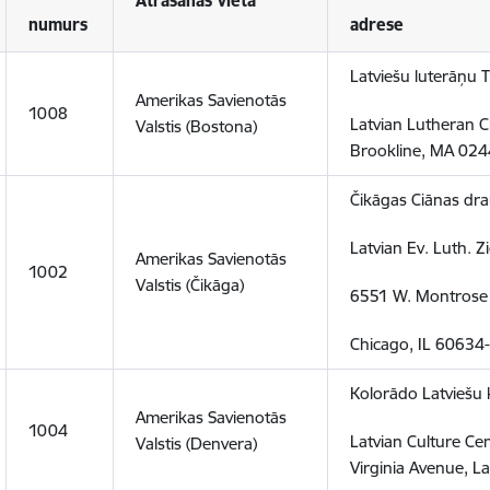
Atrašanās vieta
numurs
adrese
Latviešu luterāņu
Amerikas Savienotās
1008
Latvian Lutheran C
Valstis (Bostona)
Brookline, MA 024
Čikāgas Ciānas dra
Latvian Ev. Luth. 
Amerikas Savienotās
1002
Valstis (Čikāga)
6551 W. Montrose
Chicago, IL 60634
Kolorādo Latviešu 
Amerikas Savienotās
1004
Latvian Culture Ce
Valstis (Denvera)
Virginia Avenue, 