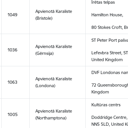
Īrētas telpas
Apvienotā Karaliste
1049
Hamilton House,
(Bristole)
80 Stokes Croft, B
ST Peter Port pašva
Apvienotā Karaliste
1036
Lefevbra Street, S
(Gērnsija)
United Kingdom
DVF Londonas na
Apvienotā Karaliste
1063
72 Queensborough
(Londona)
Kingdom
Kultūras centrs
Apvienotā Karaliste
1005
Doddridge Centre,
(Northamptona)
NN5 5LD, United 