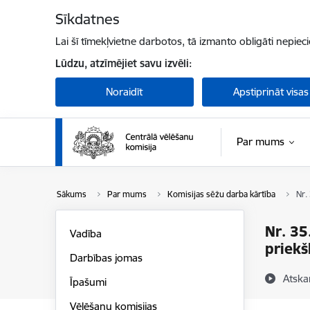
Pāriet uz lapas saturu
Sīkdatnes
Lai šī tīmekļvietne darbotos, tā izmanto obligāti nepiec
Lūdzu, atzīmējiet savu izvēli:
Noraidīt
Apstiprināt visas
Par mums
Sākums
Par mums
Komisijas sēžu darba kārtība
Nr.
Nr. 35
Vadība
priek
Darbības jomas
Atska
Īpašumi
Vēlēšanu komisijas