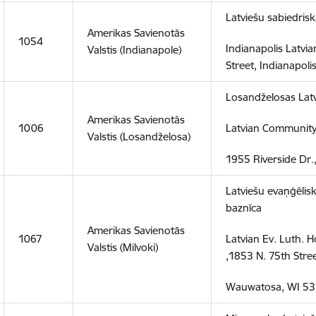
Latviešu sabiedrisk
Amerikas Savienotās
1054
Indianapolis Latv
Valstis (Indianapole)
Street, Indianapoli
Losandželosas Latv
Amerikas Savienotās
1006
Latvian Community
Valstis (Losandželosa)
1955 Riverside Dr
Latviešu evaņģēlisk
baznīca
Amerikas Savienotās
1067
Latvian Ev. Luth. H
Valstis (Milvoki)
,1853 N. 75th Stree
Wauwatosa, WI 53