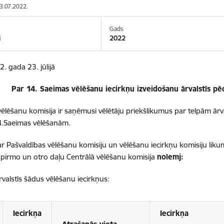
23.07.2022.
Gads
i
2022
2. gada 23. jūlijā
Par 14. Saeimas vēlēšanu iecirkņu izveidošanu ārvalstīs pē
vēlēšanu komisija ir saņēmusi vēlētāju priekšlikumus par telpām ārva
14.Saeimas vēlēšanām.
r Pašvaldības vēlēšanu komisiju un vēlēšanu iecirkņu komisiju liku
pirmo un otro daļu Centrālā vēlēšanu komisija
nolemj:
rvalstīs šādus vēlēšanu iecirkņus:
Iecirkņa
Iecirkņa