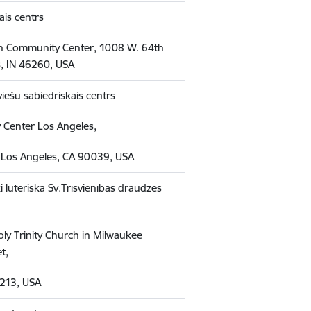
ais centrs
ian Community Center, 1008 W. 64th
s, IN 46260, USA
iešu sabiedriskais centrs
 Center Los Angeles,
.,Los Angeles, CA 90039, USA
i luteriskā Sv.Trīsvienības draudzes
oly Trinity Church in Milwaukee
t,
213, USA