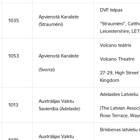
DVF telpas
Apvienotā Karaliste
1035
“Straumēni”, Catt
(Straumēni)
Leicestershire, LE
Volcano teātris
1053
Apvienotā Karaliste
Volcano Theatre
(Svonzi)
27-29, High Street
Kingdom
Adelaides Latviešu
Austrālijas Valstu
1013
(The Latvian Associ
Savienība (Adelaide)
Rose Terrace, Wayv
Brisbenas latviešu
Austrālijas Valstu