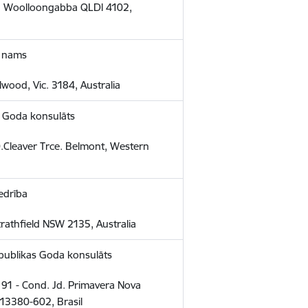
, Woolloongabba QLDl 4102,
u nams
lwood, Vic. 3184, Australia
s Goda konsulāts
0.Cleaver Trce. Belmont, Western
iedrība
trathfield NSW 2135, Australia
Republikas Goda konsulāts
91 - Cond. Jd. Primavera Nova
 13380-602, Brasil