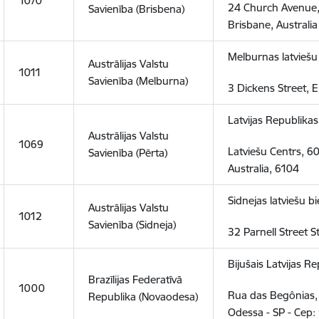
1070
24 Church Avenue
Savienība (Brisbena)
Brisbane, Australia
Melburnas latvieš
Austrālijas Valstu
1011
Savienība (Melburna)
3 Dickens Street, E
Latvijas Republika
Austrālijas Valstu
1069
Latviešu Centrs, 6
Savienība (Pērta)
Australia, 6104
Sidnejas latviešu b
Austrālijas Valstu
1012
Savienība (Sidneja)
32 Parnell Street S
Bijušais Latvijas 
Brazīlijas Federatīvā
1000
Rua das Begônias, 
Republika (Novaodesa)
Odessa - SP - Cep: