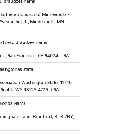
šu draudzes nams
l Lutheran Church of Minneapolis -
 Avenue South, Minneapolis, MN
 Latviešu draudzes nams
e, San Francisco, CA 94024, USA
Vašingtonas štatā
ssociation Washington State, 11710
, Seattle WA 98125-4726, USA
 Fonda Nams
Manningham Lane, Bradford, BD8 7BY,