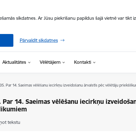
iešamās sīkdatnes. Ar Jūsu piekrišanu papildus šajā vietnē var tikt i
Pārvaldīt sīkdatnes
Aktualitātes
Vēlētājiem
Kontakti
 35. Par 14. Saeimas vēlēšanu iecirkņu izveidošanu ārvalstīs pēc vēlētāju priekšli
. Par 14. Saeimas vēlēšanu iecirkņu izveidošan
šlikumiem
ņot tekstu