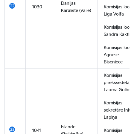
Dānijas
1030
Komisijas locek
Karaliste (Vaile)
Līga Volfa
Komisijas locek
Sandra Kaktiņ
Komisijas locek
Agnese
Biseniece
Komisijas
priekšsēdētāja
Lauma Gulbe
Komisijas
sekretāre Inita
Lapiņa
Islande
1041
Komisijas
(Reikjavīka)