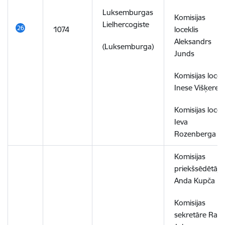
Luksemburgas
Komisijas
Lielhercogiste
1074
loceklis
Aleksandrs
(Luksemburga)
Junds
Komisijas locek
Inese Višķere
Komisijas locek
Ieva
Rozenberga
Komisijas
priekšsēdētāja
Anda Kupča
Komisijas
sekretāre Rasa