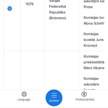
Vācijas
sekretāre Iveta
1079
Federatīvā
Prese
Republika
Komisijas locek
(Brēmene)
Aļona Schefne
Komisijas
loceklis Juris
Krūmiņš
Komisijas
priekšsēdētāja
Māra Vilcāne
Komisijas
sekretāre
Sarmīte
Vācijas
Drapāne
Language
Piekļūstamība
Federatīvā
Izvēlne
1071
Republika
Komisijas locek