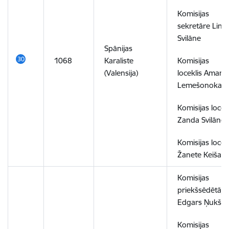
Komisijas
sekretāre Lind
Svilāne
Spānijas
1068
Karaliste
Komisijas
(Valensija)
loceklis Amand
Lemešonoka
Komisijas locek
Zanda Svilāne
Komisijas locek
Žanete Keiša
Komisijas
priekšsēdētājs
Edgars Ņukša
Komisijas