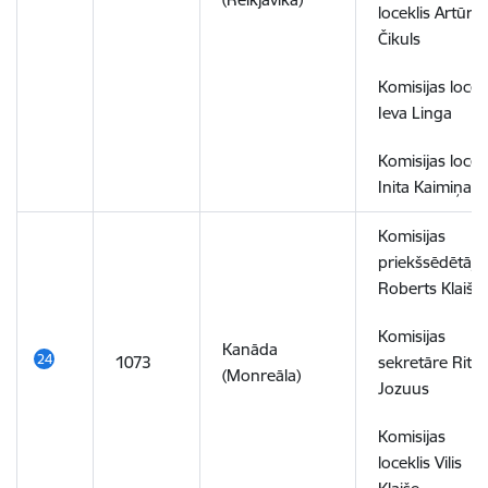
loceklis Artūrs
Čikuls
Komisijas locek
Ieva Linga
Komisijas locek
Inita Kaimiņa
Komisijas
priekšsēdētājs
Roberts Klaiše
Komisijas
Kanāda
1073
sekretāre Rita
(Monreāla)
Jozuus
Komisijas
loceklis Vilis