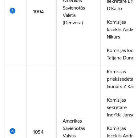
Amerikas
sekretāre Ērik
Savienotās
D’Karlo
1004
Valstis
Komisijas
(Denvera)
loceklis Andis
Nīkurs
Komisijas locek
Tatjana Dunce
Komisijas
priekšsēdētājs
Gunārs Z.Kanc
Komisijas
sekretāre
Ingrīda Janson
Amerikas
Savienotās
Komisijas
1054
Valstis
loceklis Andrej