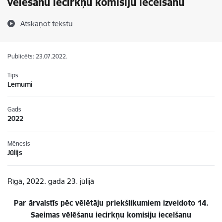
vēlēšanu iecirkņu komisiju iecelšanu
Atskaņot tekstu
Publicēts: 23.07.2022.
Tips
Lēmumi
Gads
2022
Mēnesis
Jūlijs
Rīgā, 2022. gada 23. jūlijā
Par ārvalstīs pēc vēlētāju priekšlikumiem izveidoto 14.
Saeimas vēlēšanu iecirkņu komisiju iecelšanu