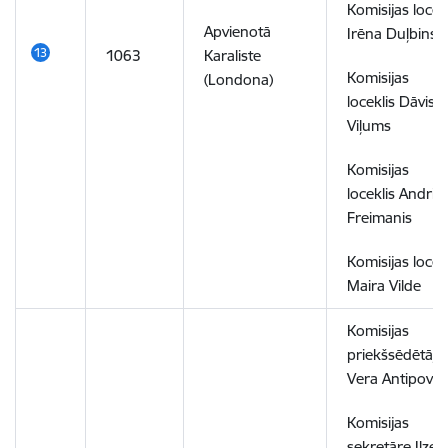
Komisijas locek
Apvienotā
Irēna Duļbinsk
1063
Karaliste
Komisijas
(Londona)
loceklis Dāvis
Viļums
Komisijas
loceklis Andris
Freimanis
Komisijas locek
Maira Vilde
Komisijas
priekšsēdētāja
Vera Antipova
Komisijas
sekretāre Ilze