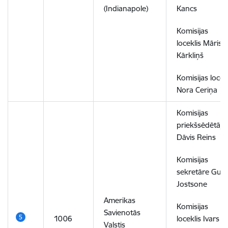
(Indianapole)
Kancs
Komisijas
loceklis Māris
Kārkliņš
Komisijas locek
Nora Ceriņa
Komisijas
priekšsēdētājs
Dāvis Reins
Komisijas
sekretāre Gun
Jostsone
Amerikas
Komisijas
Savienotās
1006
loceklis Ivars
Valstis