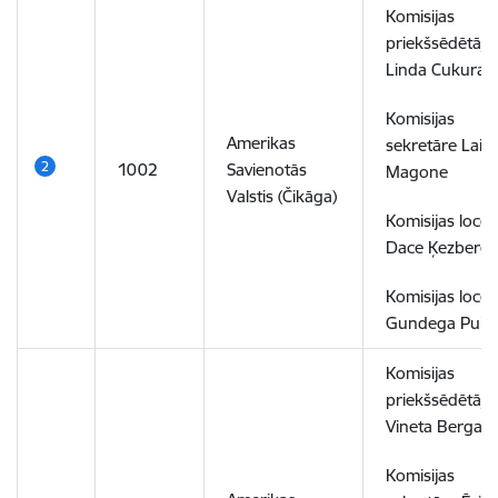
Komisijas
priekšsēdētāja
Linda Cukura
Komisijas
Amerikas
sekretāre Laim
1002
Savienotās
Magone
Valstis (Čikāga)
Komisijas locek
Dace Ķezbere
Komisijas locek
Gundega Puid
Komisijas
priekšsēdētāja
Vineta Berga
Komisijas