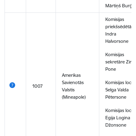
Mārtiņš Burģel
Komisijas
priekšsēdētāja
Indra
Halvorsone
Komisijas
sekretāre Zint
Pone
Amerikas
Savienotās
Komisijas locek
1007
Valstis
Selga Valda
(Mineapole)
Pētersone
Komisijas locek
Egija Logina
Džonsone