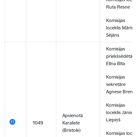
Ruta Resne
Komisijas
loceklis Māris
Sējāns
Komisijas
priekšsēdētāja
Elīna Bīta
Komisijas
sekretāre
Agnese Brena
Komisijas
loceklis Jānis
Apvienotā
Liepiņš
1049
Karaliste
(Bristole)
Komisijas locek