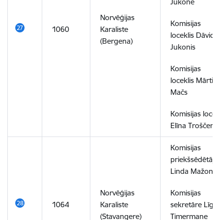
Jukone
Norvēģijas
Komisijas
1060
Karaliste
loceklis Dāvids
(Bergena)
Jukonis
Komisijas
loceklis Mārtiņ
Mačs
Komisijas locek
Elīna Troščenk
Komisijas
priekšsēdētāja
Linda Mažone
Norvēģijas
Komisijas
1064
Karaliste
sekretāre Līga
(Stavangere)
Timermane