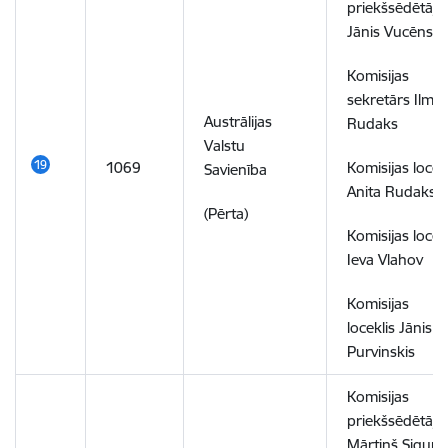
priekšsēdētājs
Jānis Vucēns
Komisijas
sekretārs Ilmā
Austrālijas
Rudaks
Valstu
1069
Komisijas locek
Savienība
Anita Rudaks
(Pērta)
Komisijas locek
Ieva Vlahov
Komisijas
loceklis Jānis
Purvinskis
Komisijas
priekšsēdētājs
Mārtiņš Sigurd