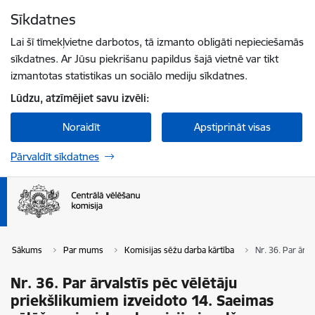
Pāriet uz lapas saturu
Sīkdatnes
Spied
lai meklētu
Enter
Lai šī tīmekļvietne darbotos, tā izmanto obligāti nepieciešamās
sīkdatnes. Ar Jūsu piekrišanu papildus šajā vietnē var tikt
izmantotas statistikas un sociālo mediju sīkdatnes.
Lūdzu, atzīmējiet savu izvēli:
Noraidīt
Apstiprināt visas
Pārvaldīt sīkdatnes
Sākums
Par mums
Komisijas sēžu darba kārtība
Nr. 36. Par ārv
Nr. 36. Par ārvalstīs pēc vēlētāju
priekšlikumiem izveidoto 14. Saeimas