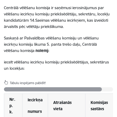
Centrālā vēlēšanu komisija ir saņēmusi ierosinājumus par
vēlēšanu iecirkņu komisiju priekšsēdētāju, sekretāru, locekļu
kandidatūrām 14.Saeimas vēlēšanu iecirkņiem, kas izveidoti
ārvalstīs pēc vēlētāju priekšlikuma.
Saskaņā ar Pašvaldības vēlēšanu komisiju un vēlēšanu
iecirkņu komisiju likuma 5. panta trešo daļu, Centrālā
vēlēšanu komisija
nolemj:
iecelt vēlēšanu iecirkņu komisiju priekšsēdētājus, sekretārus
un locekļus:
Tabulu iespējams pabīdīt!
Nr.
Iecirkņa
Atrašanās
Komisijas
p.
vieta
sastāvs
numurs
k.