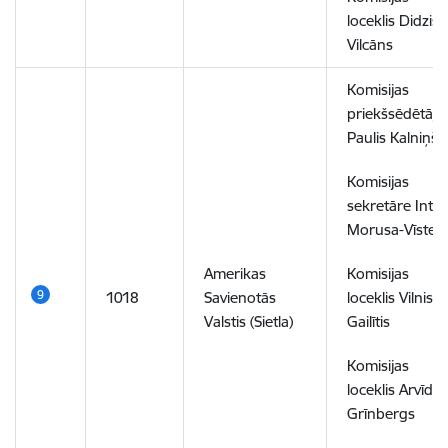
loceklis Didzis
Vilcāns
Komisijas
priekšsēdētājs
Paulis Kalniņš
Komisijas
sekretāre Inta
Morusa-Vīste
Amerikas
Komisijas
1018
Savienotās
loceklis Vilnis
Valstis (Sietla)
Gailītis
Komisijas
loceklis Arvīds
Grīnbergs