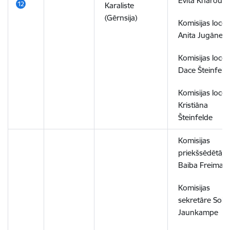
Evita Kharoubi
Karaliste
(Gērnsija)
Komisijas locek
Anita Jugāne
Komisijas locek
Dace Šteinfeld
Komisijas locek
Kristiāna
Šteinfelde
Komisijas
priekšsēdētāja
Baiba Freiman
Komisijas
sekretāre Solvi
Jaunkampe