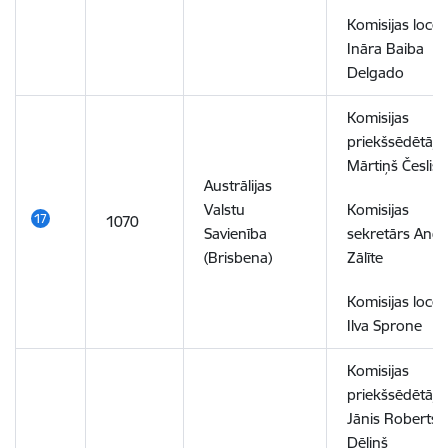
Komisijas locek
Ināra Baiba
Delgado
Komisijas
priekšsēdētājs
Mārtiņš Česlis
Austrālijas
Valstu
Komisijas
1070
Savienība
sekretārs Andr
(Brisbena)
Zālīte
Komisijas locek
Ilva Sprone
Komisijas
priekšsēdētājs
Jānis Roberts
Dēliņš