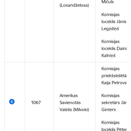
Mičuls
(Losandželosa)
Komisijas
loceklis Jānis
Legzdiņš
Komisijas
loceklis Dainis
Kalniņš
Komisijas
priekšsēdētāja
Kaija Petrovsk
Amerikas
Komisijas
1067
Savienotās
sekretārs Jānis
Valstis (Milvoki)
Ginters
Komisijas
loceklis Pēteris