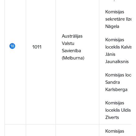
Komisijas
sekretāre Ilze
Nāgela
Austrālijas
Komisijas
Valstu
1011
loceklis Kalvis
Savienība
Jānis
(Melburna)
Jaunalksnis
Komisijas locek
Sandra
Karlsberga
Komisijas
loceklis Uldis
Zīverts
Komisijas