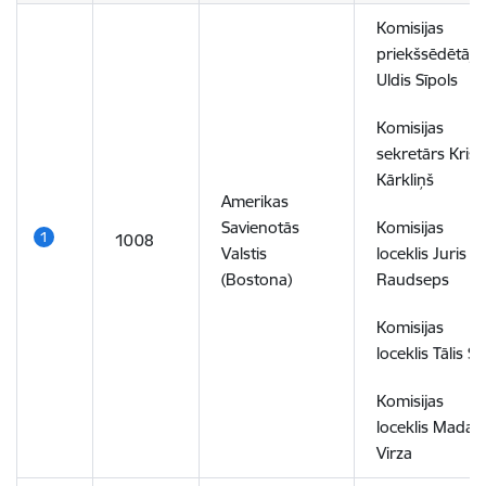
Komisijas
priekšsēdētājs
Uldis Sīpols
Komisijas
sekretārs Krist
Kārkliņš
Amerikas
Savienotās
Komisijas
1008
Valstis
loceklis Juris
(Bostona)
Raudseps
Komisijas
loceklis Tālis Sē
Komisijas
loceklis Madar
Virza