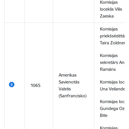
Komisijas
loceklis Vilis
Zaeska
Komisijas
priekšsēdētāja
Taira Zoldnere
Komisijas
sekretārs Andr
Ramāns
Amerikas
Savienotās
Komisijas locek
1065
Valstis
Una Veilande
(Sanfrancisko)
Komisijas locek
Gundega Ozol
Bite
Komisijas