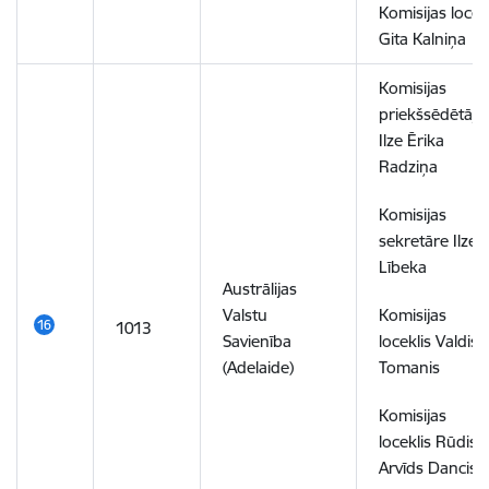
Komisijas locek
Gita Kalniņa
Komisijas
priekšsēdētāja
Ilze Ērika
Radziņa
Komisijas
sekretāre Ilze
Lībeka
Austrālijas
Valstu
Komisijas
1013
Savienība
loceklis Valdis
(Adelaide)
Tomanis
Komisijas
loceklis Rūdis
Arvīds Dancis