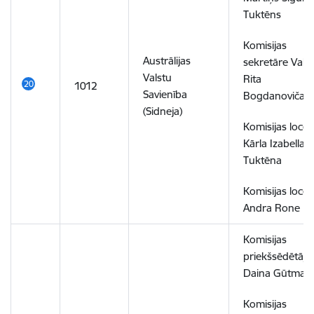
Tuktēns
Komisijas
Austrālijas
sekretāre Vald
Valstu
Rita
1012
Savienība
Bogdanoviča
(Sidneja)
Komisijas locek
Kārla Izabella
Tuktēna
Komisijas locek
Andra Rone
Komisijas
priekšsēdētāja
Daina Gūtman
Komisijas