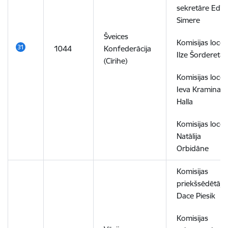
sekretāre Edīt
Simere
Šveices
Komisijas locek
1044
Konfederācija
Ilze Šordereta
(Cīrihe)
Komisijas locek
Ieva Kramina
Halla
Komisijas locek
Natālija
Orbidāne
Komisijas
priekšsēdētāja
Dace Piesik
Komisijas