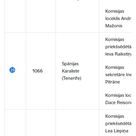
Komisijas
loceklis Andris
Mažonis
Komisijas
priekšsēdētāja
Ieva Raikstiņa
Spānijas
Komisijas
1066
Karaliste
sekretāre Ines
(Tenerife)
Pitrāne
Komisijas locek
Dace Reisone
Komisijas
priekšsēdētāja
Lea Liepiņa