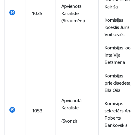
Apvienotā
Kairiša
1035
Karaliste
Komisijas
(Straumēni)
loceklis Juris
Voitkevičs
Komisijas locek
Inta Vija
Betsmena
Komisijas
priekšsēdētāja
Ella Oša
Apvienotā
Komisijas
Karaliste
1053
sekretārs Andr
Roberts
(Svonzi)
Bankovskis