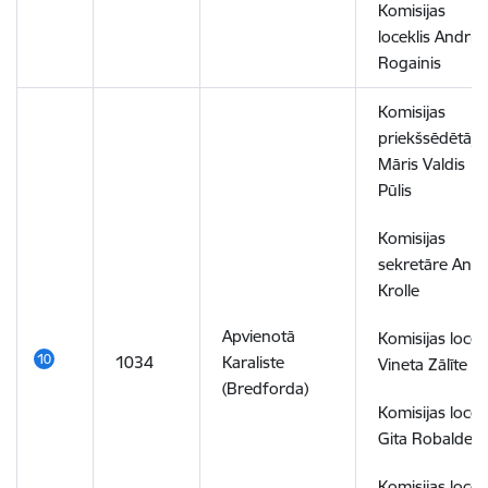
Komisijas
loceklis Andris
Rogainis
Komisijas
priekšsēdētājs
Māris Valdis
Pūlis
Komisijas
sekretāre And
Krolle
Apvienotā
Komisijas locek
1034
Karaliste
Vineta Zālīte
(Bredforda)
Komisijas locek
Gita Robalde
Komisijas locek