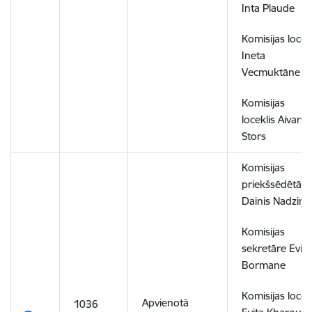
Inta Plaude
Komisijas locek
Ineta
Vecmuktāne
Komisijas
loceklis Aivars
Stors
Komisijas
priekšsēdētājs
Dainis Nadziņš
Komisijas
sekretāre Evita
Bormane
Komisijas locek
Apvienotā
1036