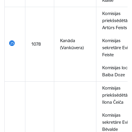
Klaiše
Komisijas
priekšsēdētājs
Artūrs Feists
Kanāda
Komisijas
1078
(Vankūvera)
sekretāre Evija
Feiste
Komisijas locek
Baiba Doze
Komisijas
priekšsēdētāja
Ilona Čeiča
Komisijas
sekretāre Evija
Bēvalde