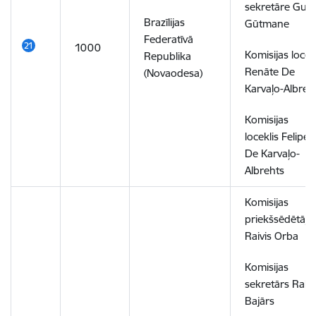
sekretāre Gun
Brazīlijas
Gūtmane
Federatīvā
1000
Komisijas locek
Republika
Renāte De
(Novaodesa)
Karvaļo-Albreh
Komisijas
loceklis Felipe
De Karvaļo-
Albrehts
Komisijas
priekšsēdētājs
Raivis Orba
Komisijas
sekretārs Ralfs
Bajārs