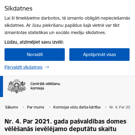
Pāriet uz lapas saturu
Sīkdatnes
Spied
lai meklētu
Enter
Lai šī tīmekļvietne darbotos, tā izmanto obligāti nepieciešamās
sīkdatnes. Ar Jūsu piekrišanu papildus šajā vietnē var tikt
izmantotas statistikas un sociālo mediju sīkdatnes.
Lūdzu, atzīmējiet savu izvēli:
Noraidīt
Apstiprināt visas
Pārvaldīt sīkdatnes
Sākums
Par mums
Komisijas sēžu darba kārtība
Nr. 4. Par 2021
Nr. 4. Par 2021. gada pašvaldības domes
vēlēšanās ievēlējamo deputātu skaitu