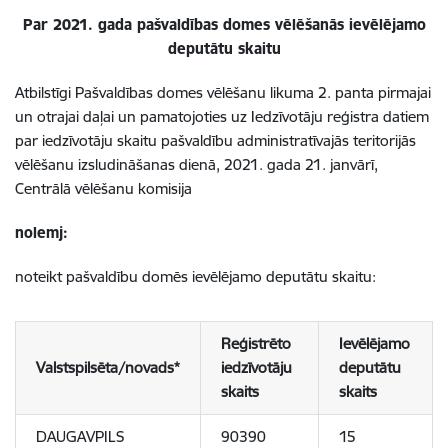
Par 2021. gada pašvaldības domes vēlēšanās ievēlējamo
deputātu skaitu
Atbilstīgi Pašvaldības domes vēlēšanu likuma 2. panta pirmajai
un otrajai daļai un pamatojoties uz Iedzīvotāju reģistra datiem
par iedzīvotāju skaitu pašvaldību administratīvajās teritorijās
vēlēšanu izsludināšanas dienā, 2021. gada 21. janvārī,
Centrālā vēlēšanu komisija
nolemj:
noteikt pašvaldību domēs ievēlējamo deputātu skaitu:
Reģistrēto
Ievēlējamo
Valstspilsēta/novads*
iedzīvotāju
deputātu
skaits
skaits
DAUGAVPILS
90390
15