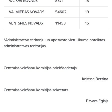
VALKAS NOVADS
8571
15
VALMIERAS NOVADS
54602
19
VENTSPILS NOVADS
11453
15
*Administratīvo teritoriju un apdzīvoto vietu likumā noteiktās
administratīvās teritorijas.
Centrālās vēlēšanu komisijas priekšsēdētāja
Kristīne Bērziņa
Centrālās vēlēšanu komisijas sekretārs
Ritvars Eglājs