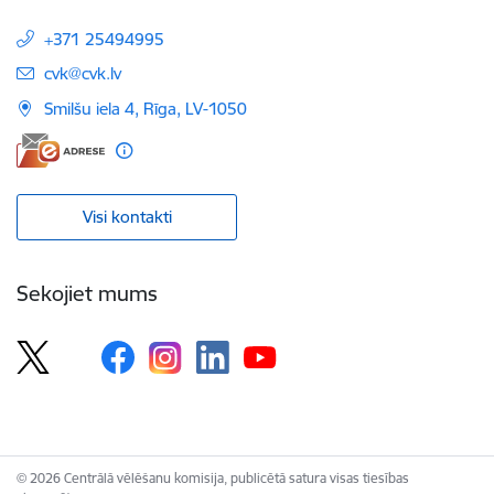
+371 25494995
E-pasts:
cvk@cvk.lv
Smilšu iela 4, Rīga, LV-1050
Visi kontakti
Sekojiet mums
© 2026 Centrālā vēlēšanu komisija, publicētā satura visas tiesības