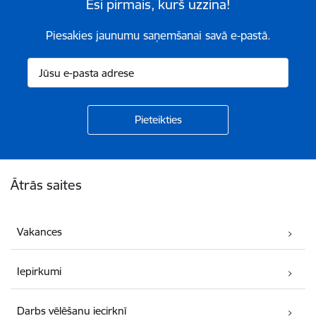
Esi pirmais, kurš uzzina!
Piesakies jaunumu saņemšanai savā e-pastā.
Kājene
Ātrās saites
Vakances
Iepirkumi
Darbs vēlēšanu iecirknī