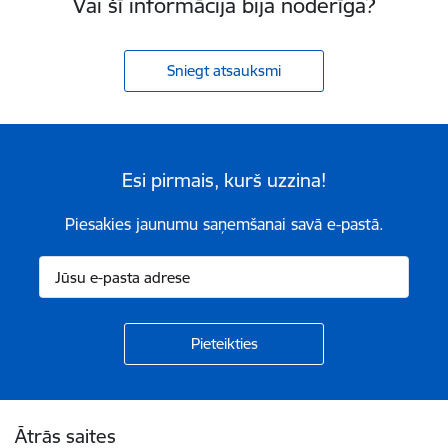
Vai šī informācija bija noderīga?
Sniegt atsauksmi
Esi pirmais, kurš uzzina!
Piesakies jaunumu saņemšanai savā e-pastā.
Kājene
Ātrās saites