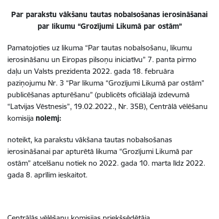
Par parakstu vākšanu tautas nobalsošanas ierosināšanai
par likumu “Grozījumi Likumā par ostām”
Pamatojoties uz likuma “Par tautas nobalsošanu, likumu
ierosināšanu un Eiropas pilsoņu iniciatīvu” 7. panta pirmo
daļu un Valsts prezidenta 2022. gada 18. februāra
paziņojumu Nr. 3 “Par likuma “Grozījumi Likumā par ostām”
publicēšanas apturēšanu” (
publicēts oficiālajā izdevumā
“Latvijas Vēstnesis”, 19.02.2022., Nr. 35B)
, Centrālā vēlēšanu
komisija
nolemj:
noteikt, ka parakstu vākšana tautas nobalsošanas
ierosināšanai par apturētā likuma “Grozījumi Likumā par
ostām” atcelšanu notiek no 2022. gada 10. marta līdz 2022.
gada 8. aprīlim ieskaitot.
Centrālās vēlēšanu komisijas priekšsēdētāja