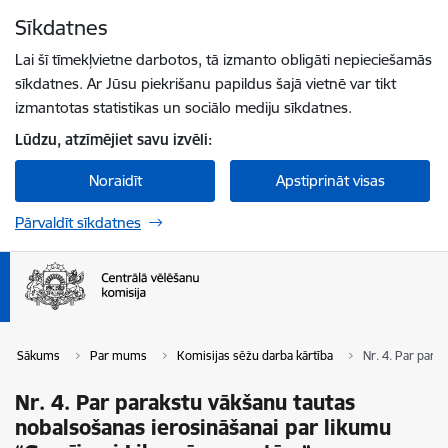
Pāriet uz lapas saturu
Sīkdatnes
Spied
lai meklētu
Enter
Lai šī tīmekļvietne darbotos, tā izmanto obligāti nepieciešamās
sīkdatnes. Ar Jūsu piekrišanu papildus šajā vietnē var tikt
izmantotas statistikas un sociālo mediju sīkdatnes.
Lūdzu, atzīmējiet savu izvēli:
Noraidīt
Apstiprināt visas
Pārvaldīt sīkdatnes
Sākums
Par mums
Komisijas sēžu darba kārtība
Nr. 4. Par para
Nr. 4. Par parakstu vākšanu tautas
nobalsošanas ierosināšanai par likumu