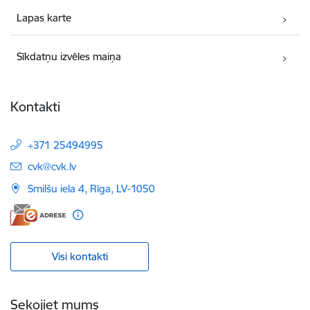
Lapas karte
Sīkdatņu izvēles maiņa
Kontakti
+371 25494995
E-pasts:
cvk@cvk.lv
Smilšu iela 4, Rīga, LV-1050
Visi kontakti
Sekojiet mums