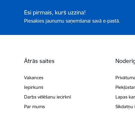
Esi pirmais, kurš uzzina!
Piesakies jaunumu saņemšanai savā e-pastā.
Kājene
Ātrās saites
Noderīg
Vakances
Privātuma
Iepirkumi
Piekļūsta
Darbs vēlēšanu iecirknī
Lapas kar
Par mums
Sīkdatņu 