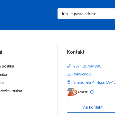
i
Kontakti
 politika
+371 25494995
E-pasts:
cvk@cvk.lv
mība
Smilšu iela 4, Rīga, LV-
te
izvēles maiņa
Visi kontakti