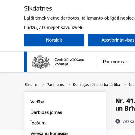
Pāriet uz lapas saturu
Sīkdatnes
Lai šī tīmekļvietne darbotos, tā izmanto obligāti nepiec
Lūdzu, atzīmējiet savu izvēli:
Noraidīt
Apstiprināt visas
Par mums
Sākums
Par mums
Komisijas sēžu darba kārtība
Nr.
Nr. 41
Vadība
un Brī
Darbības jomas
Atska
Īpašumi
Vēlēšanu komisijas