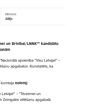
Mēnesis
Jūlijs
zemei un Brīvībai/LNNK”” kandidātu
ēšanām
“Nacionālā apvienība “Visu Latvijai!” –
lēšanu apgabalos. Konstatēts, ka
 komisija
nolemj:
 Latvijai!” – “Tēvzemei un
un Zemgales vēlēšanu apgabalā.