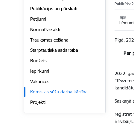
Publicēts: 
Publikācijas un pārskati
Tips
Pētijumi
Lēmum
Normatīvie akti
Trauksmes celšana
Rīgā, 202
Starptautiskā sadarbība
Par 
Budžets
Iepirkumi
2022. gada
“Tēvzemei
Vakances
kandidātu
Komisijas sēžu darba kārtība
Saskaņā a
Projekti
reģistrēt
Brīvībai/