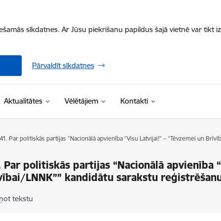
iešamās sīkdatnes. Ar Jūsu piekrišanu papildus šajā vietnē var tikt i
Pārvaldīt sīkdatnes
Aktualitātes
Vēlētājiem
Kontakti
 41. Par politiskās partijas “Nacionālā apvienība “Visu Latvijai!” – “Tēvzemei un B
. Par politiskās partijas “Nacionālā apvienība 
vībai/LNNK”” kandidātu sarakstu reģistrēšan
ņot tekstu