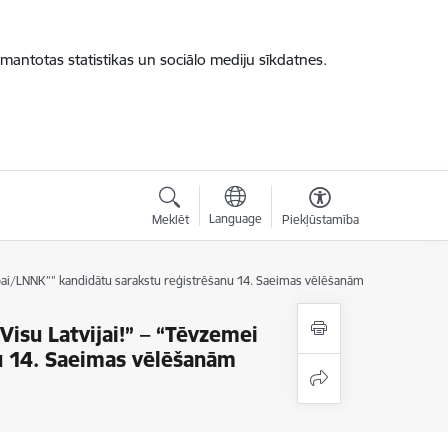
zmantotas statistikas un sociālo mediju sīkdatnes.
Language
Meklēt
Piekļūstamība
rīvībai/LNNK”” kandidātu sarakstu reģistrēšanu 14. Saeimas vēlēšanām
“Visu Latvijai!” – “Tēvzemei
u 14. Saeimas vēlēšanām