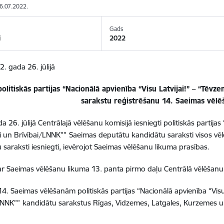
26.07.2022.
Gads
i
2022
2. gada 26. jūlijā
politiskās partijas “Nacionālā apvienība “Visu Latvijai!” – “Tēv
sarakstu reģistrēšanu 14. Saeimas vēl
 26. jūlijā Centrālajā vēlēšanu komisijā iesniegti politiskās partijas 
 un Brīvībai/LNNK””
Saeimas deputātu kandidātu saraksti visos vē
 saraksti iesniegti, ievērojot Saeimas vēlēšanu likuma prasības.
r Saeimas vēlēšanu likuma 13. panta pirmo daļu Centrālā vēlēšanu
 14. Saeimas vēlēšanām politiskās partijas “Nacionālā apvienība “Visu
LNNK””
kandidātu sarakstus Rīgas, Vidzemes, Latgales, Kurzemes 