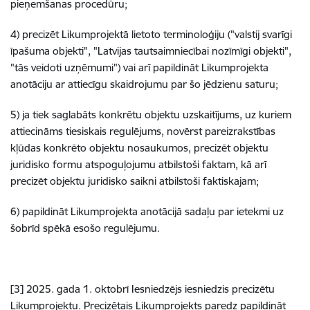
pieņemšanas procedūru;
4) precizēt Likumprojektā lietoto terminoloģiju ("valstij svarīgi
īpašuma objekti", "Latvijas tautsaimniecībai nozīmīgi objekti",
"tās veidoti uzņēmumi") vai arī papildināt Likumprojekta
anotāciju ar attiecīgu skaidrojumu par šo jēdzienu saturu;
5) ja tiek saglabāts konkrētu objektu uzskaitījums, uz kuriem
attiecināms tiesiskais regulējums, novērst pareizrakstības
kļūdas konkrēto objektu nosaukumos, precizēt objektu
juridisko formu atspoguļojumu atbilstoši faktam, kā arī
precizēt objektu juridisko saikni atbilstoši faktiskajam;
6) papildināt Likumprojekta anotācijā sadaļu par ietekmi uz
šobrīd spēkā esošo regulējumu.
[3] 2025. gada 1. oktobrī Iesniedzējs iesniedzis precizētu
Likumprojektu. Precizētais Likumprojekts paredz
papildināt