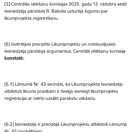
[5] Centrālās vēlēšanu komisijas 2025. gada 13. oktobra sēdē
Iesniedzēja pārstāvis R. Balodis uzturēja lūgumu par
likumprojekta reģistrēšanu.
[6] Izvērtējusi precizēto Likumprojektu un noklausījusies
Iesniedzēja pārstāvja argumentus, Centrālā vēlēšanu komisija
konstatē:
[6.1] Lēmumā Nr. 43 secināts, ka Likumprojekta Iesniedzējs
atbilstoši likuma prasībām ir tiesīgs iesniegt likumprojektu
reģistrācijai ar mērķi uzsākt parakstu vākšanu.
[6.2] Iesniedzējs ir precizējis Likumprojektu atbilstoši Lēmumā
Nr. 43 norādītājam: