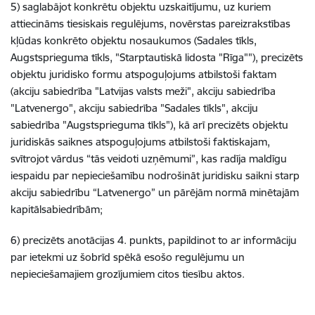
5) saglabājot konkrētu objektu uzskaitījumu, uz kuriem
attiecināms tiesiskais regulējums, novērstas pareizrakstības
kļūdas konkrēto objektu nosaukumos (Sadales tīkls,
Augstsprieguma tīkls, "Starptautiskā lidosta "Rīga""), precizēts
objektu juridisko formu atspoguļojums atbilstoši faktam
(akciju sabiedrība "Latvijas valsts meži", akciju sabiedrība
"Latvenergo", akciju sabiedrība "Sadales tīkls", akciju
sabiedrība "Augstsprieguma tīkls"), kā arī precizēts objektu
juridiskās saiknes atspoguļojums atbilstoši faktiskajam,
svītrojot vārdus “tās veidoti uzņēmumi”, kas radīja maldīgu
iespaidu par nepieciešamību nodrošināt juridisku saikni starp
akciju sabiedrību “Latvenergo” un pārējām normā minētajām
kapitālsabiedrībām;
6) precizēts anotācijas 4. punkts, papildinot to ar informāciju
par ietekmi uz šobrīd spēkā esošo regulējumu un
nepieciešamajiem grozījumiem citos tiesību aktos.