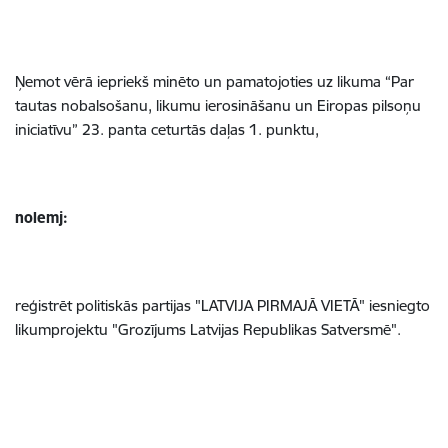
Ņemot vērā iepriekš minēto un pamatojoties uz likuma “Par
tautas nobalsošanu, likumu ierosināšanu un Eiropas pilsoņu
iniciatīvu” 23. panta ceturtās daļas 1. punktu,
nolemj:
reģistrēt politiskās partijas "LATVIJA PIRMAJĀ VIETĀ" iesniegto
likumprojektu "Grozījums Latvijas Republikas Satversmē".