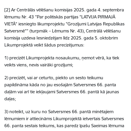
[2]
Ar Centrālās vēlēšanu komisijas 2025. gada 4. septembra
lēmumu Nr. 43 "Par politiskās partijas "LATVIJA PIRMAJĀ
VIETĀ" iesniegto likumprojektu "Grozījumi Latvijas Republikas
Satversmē"" (turpmāk – Lēmums Nr. 43), Centrālā vēlēšanu
komisija uzdeva Iesniedzējam līdz 2025. gada 5. oktobrim
Likumprojektā veikt šādus precizējumus:
1) precizēt Likumprojekta nosaukumu, ņemot vērā, ka tiek
veikts viens, nevis vairāki grozījumi;
2) precizēt, vai ar ceturto, piekto un sesto teikumu
papildināma kāda no jau esošajām Satversmes 66. panta
daļām vai arī tie iekļaujami Satversmes 66. pantā kā jaunas
daļas;
3) noteikt, uz kuru no Satversmes 66. pantā minētajiem
lēmumiem ir attiecināms Likumprojektā ietvertais Satversmes
66. panta sestais teikums, kas paredz īpašu Saeimas lēmuma