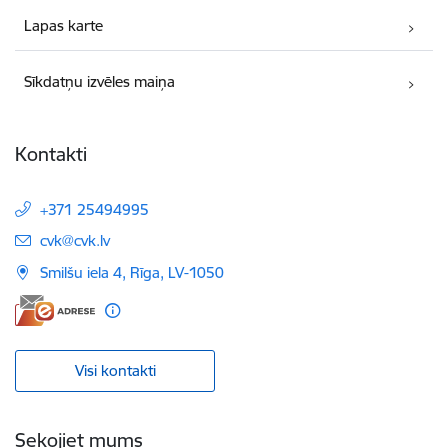
Lapas karte
Sīkdatņu izvēles maiņa
Kontakti
+371 25494995
E-pasts:
cvk@cvk.lv
Smilšu iela 4, Rīga, LV-1050
Visi kontakti
Sekojiet mums