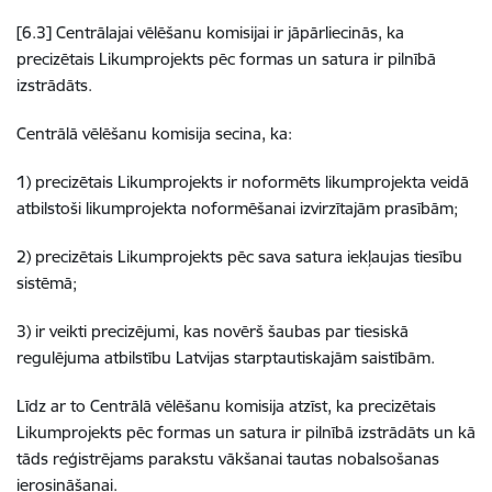
[6.3] Centrālajai vēlēšanu komisijai ir jāpārliecinās, ka
precizētais Likumprojekts pēc formas un satura ir pilnībā
izstrādāts.
Centrālā vēlēšanu komisija secina, ka:
1) precizētais Likumprojekts ir noformēts likumprojekta veidā
atbilstoši likumprojekta noformēšanai izvirzītajām prasībām;
2) precizētais Likumprojekts pēc sava satura iekļaujas tiesību
sistēmā;
3) ir veikti precizējumi, kas novērš šaubas par tiesiskā
regulējuma atbilstību Latvijas starptautiskajām saistībām.
Līdz ar to Centrālā vēlēšanu komisija atzīst, ka precizētais
Likumprojekts pēc formas un satura ir pilnībā izstrādāts un kā
tāds reģistrējams parakstu vākšanai tautas nobalsošanas
ierosināšanai.