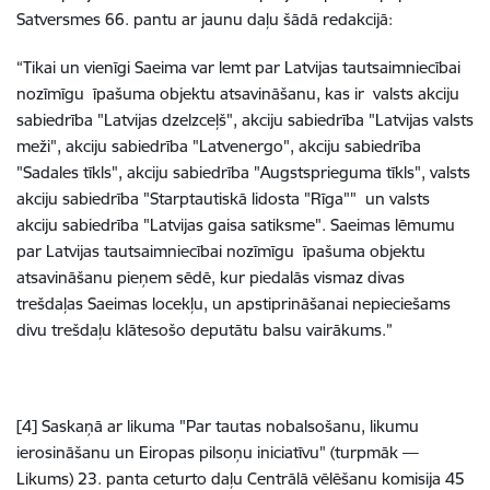
Satversmes 66. pantu ar jaunu daļu šādā redakcijā:
“Tikai un vienīgi Saeima var lemt par Latvijas tautsaimniecībai
nozīmīgu īpašuma objektu atsavināšanu, kas ir valsts akciju
sabiedrība "Latvijas dzelzceļš", akciju sabiedrība "Latvijas valsts
meži", akciju sabiedrība "Latvenergo", akciju sabiedrība
"Sadales tīkls", akciju sabiedrība "Augstsprieguma tīkls", valsts
akciju sabiedrība "Starptautiskā lidosta "Rīga"" un valsts
akciju sabiedrība "Latvijas gaisa satiksme". Saeimas lēmumu
par Latvijas tautsaimniecībai nozīmīgu īpašuma objektu
atsavināšanu pieņem sēdē, kur piedalās vismaz divas
trešdaļas Saeimas locekļu, un apstiprināšanai nepieciešams
divu trešdaļu klātesošo deputātu balsu vairākums.”
[4] Saskaņā ar likuma "Par tautas nobalsošanu, likumu
ierosināšanu un Eiropas pilsoņu iniciatīvu" (turpmāk —
Likums) 23. panta ceturto daļu Centrālā vēlēšanu komisija 45