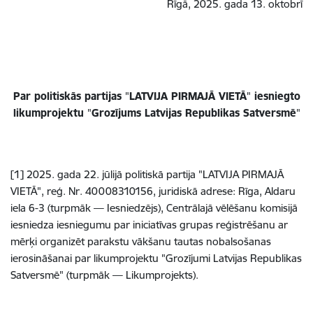
Rīgā, 2025. gada 13. oktobrī
Par politiskās partijas
"
LATVIJA PIRMAJĀ VIETĀ
"
iesniegto
likumprojektu
"
Grozījums Latvijas Republikas Satversmē
"
[1] 2025. gada 22. jūlijā politiskā partija "LATVIJA PIRMAJĀ
VIETĀ", reģ. Nr. 40008310156, juridiskā adrese: Rīga, Aldaru
iela 6-3 (turpmāk — Iesniedzējs), Centrālajā vēlēšanu komisijā
iesniedza iesniegumu par iniciatīvas grupas reģistrēšanu ar
mērķi organizēt
parakstu vākšanu tautas nobalsošanas
ierosināšanai
par likumprojektu "Grozījumi Latvijas Republikas
Satversmē" (turpmāk —
Likumprojekts
).