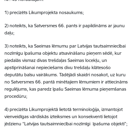
1) precizēts Likumprojekta nosaukums;
2) noteikts, ka Satversmes 66. pants ir papildināms ar jaunu
daļu;
3) noteikts, ka Saeimas lēmumu par Latvijas tautsaimniecībai
nozīmīgu īpašuma objektu atsavināšanu pieņem sēdē, kur
piedalās vismaz divas trešdaļas Saeimas locekļu, un
apstiprināšanai nepieciešams divu trešdaļu klātesošo
deputātu balsu vairākums. Tādējādi skaidri nosakot, uz kuru
no Satversmes 66. pantā minētajiem lēmumiem ir attiecināms
regulējums, kas paredz īpašu Saeimas lēmuma pieņemšanas
procedūru;
4) precizēta Likumprojektā lietotā terminoloģija, izmantojot
vienveidīgas vārdiskās izteiksmes un konsekventi lietojot
jēdzienu “Latvijas tautsaimniecībai nozīmīgi īpašuma objekti”;