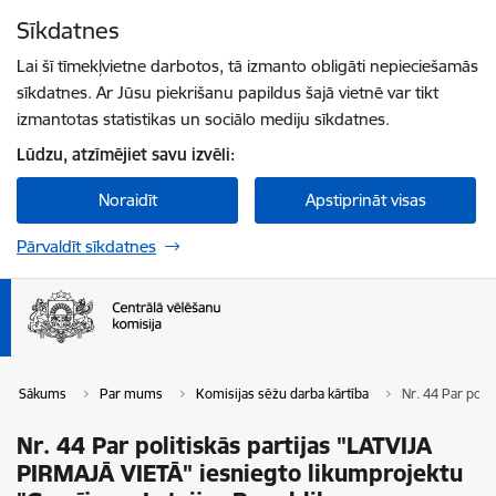
Pāriet uz lapas saturu
Sīkdatnes
Spied
lai meklētu
Enter
Lai šī tīmekļvietne darbotos, tā izmanto obligāti nepieciešamās
sīkdatnes. Ar Jūsu piekrišanu papildus šajā vietnē var tikt
izmantotas statistikas un sociālo mediju sīkdatnes.
Lūdzu, atzīmējiet savu izvēli:
Noraidīt
Apstiprināt visas
Pārvaldīt sīkdatnes
Sākums
Par mums
Komisijas sēžu darba kārtība
Nr. 44 Par poli
Nr. 44 Par politiskās partijas "LATVIJA
PIRMAJĀ VIETĀ" iesniegto likumprojektu