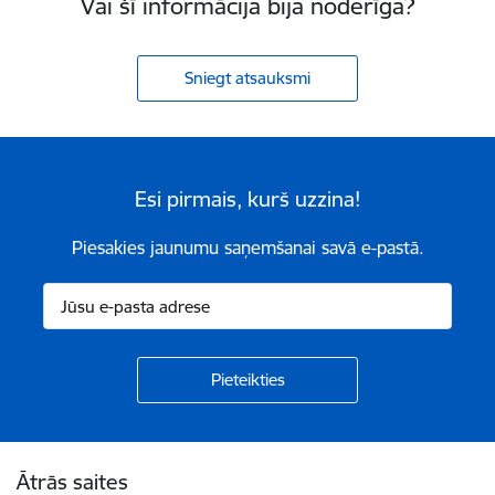
Vai šī informācija bija noderīga?
Sniegt atsauksmi
Esi pirmais, kurš uzzina!
Piesakies jaunumu saņemšanai savā e-pastā.
Kājene
Ātrās saites