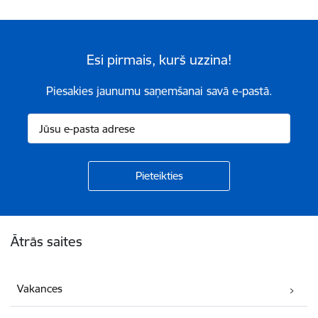
Esi pirmais, kurš uzzina!
Piesakies jaunumu saņemšanai savā e-pastā.
Kājene
Ātrās saites
Vakances