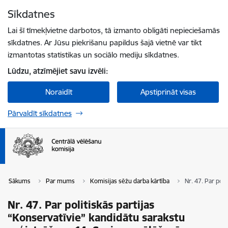
Pāriet uz lapas saturu
Sīkdatnes
Spied
lai meklētu
Enter
Lai šī tīmekļvietne darbotos, tā izmanto obligāti nepieciešamās
sīkdatnes. Ar Jūsu piekrišanu papildus šajā vietnē var tikt
izmantotas statistikas un sociālo mediju sīkdatnes.
Lūdzu, atzīmējiet savu izvēli:
Noraidīt
Apstiprināt visas
Pārvaldīt sīkdatnes
Sākums
Par mums
Komisijas sēžu darba kārtība
Nr. 47. Par pol
Nr. 47. Par politiskās partijas
“Konservatīvie” kandidātu sarakstu