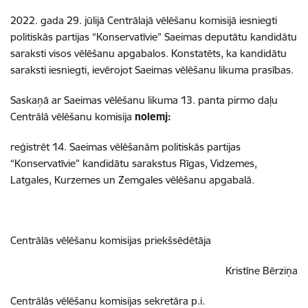
2022. gada 29. jūlijā Centrālajā vēlēšanu komisijā iesniegti
politiskās partijas “Konservatīvie” Saeimas deputātu kandidātu
saraksti visos vēlēšanu apgabalos. Konstatēts, ka kandidātu
saraksti iesniegti, ievērojot Saeimas vēlēšanu likuma prasības.
Saskaņā ar Saeimas vēlēšanu likuma 13. panta pirmo daļu
Centrālā vēlēšanu komisija
nolemj:
reģistrēt 14. Saeimas vēlēšanām politiskās partijas
“Konservatīvie” kandidātu sarakstus Rīgas, Vidzemes,
Latgales, Kurzemes un Zemgales vēlēšanu apgabalā.
Centrālās vēlēšanu komisijas priekšsēdētāja
Kristīne Bērziņa
Centrālās vēlēšanu komisijas sekretāra p.i.