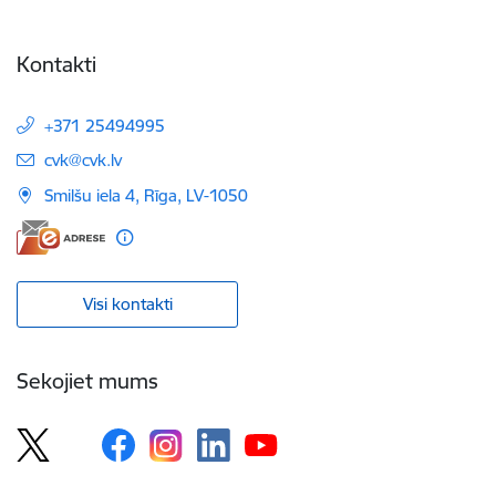
Kontakti
+371 25494995
E-pasts:
cvk@cvk.lv
Smilšu iela 4, Rīga, LV-1050
Visi kontakti
Sekojiet mums