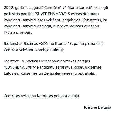
2022. gada 1. augustā Centrālajā vēlēšanu komisijā iesniegti
politiskās partijas “SUVERĒNĀ VARA” Saeimas deputātu
kandidātu saraksti visos vēlēšanu apgabalos. Konstatēts, ka
kandidātu saraksti iesniegti, ievērojot Saeimas vēlēšanu
likuma prasības.
Saskaņā ar Saeimas vēlēšanu likuma 13. panta pirmo daļu
Centrālā vēlēšanu komisija
nolemj:
reģistrēt 14. Saeimas vēlēšanām politiskās partijas
“SUVERĒNĀ VARA” kandidātu sarakstus Rīgas, Vidzemes,
Latgales, Kurzemes un Zemgales vēlēšanu apgabalā.
Centrālās vēlēšanu komisijas priekšsēdētāja
Kristīne Bērziņa