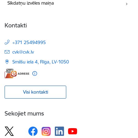
Sīkdatņu izvēles maiņa
Kontakti
+371 25494995
E-pasts:
cvk@cvk.lv
Smilšu iela 4, Rīga, LV-1050
Visi kontakti
Sekojiet mums