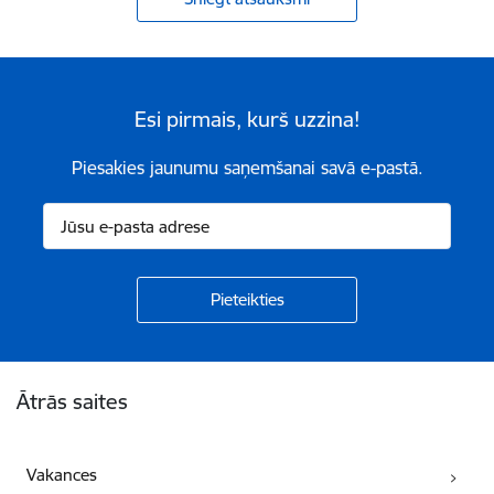
Esi pirmais, kurš uzzina!
Piesakies jaunumu saņemšanai savā e-pastā.
Kājene
Ātrās saites
Vakances