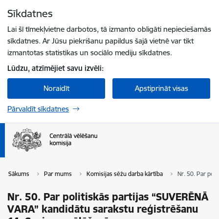
Pāriet uz lapas saturu
Sīkdatnes
Spied
lai meklētu
Enter
Lai šī tīmekļvietne darbotos, tā izmanto obligāti nepieciešamās
sīkdatnes. Ar Jūsu piekrišanu papildus šajā vietnē var tikt
izmantotas statistikas un sociālo mediju sīkdatnes.
Lūdzu, atzīmējiet savu izvēli:
Noraidīt
Apstiprināt visas
Pārvaldīt sīkdatnes
Sākums
Par mums
Komisijas sēžu darba kārtība
Nr. 50. Par pol
Nr. 50. Par politiskās partijas “SUVERĒNĀ
VARA” kandidātu sarakstu reģistrēšanu