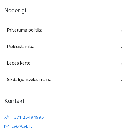
Noderīgi
Privātuma politika
Piekļūstamība
Lapas karte
Sīkdatņu izvēles maiņa
Kontakti
+371 25494995
E-pasts:
cvk@cvk.lv