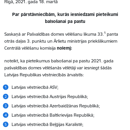
Rīgā, 2021. gada 18. martā
Par pārstāvniecībām, kurās iesniedzami pieteikumi
balsošanai pa pastu
1
Saskaņā ar Pašvaldības domes vēlēšanu likuma 33.
panta
otrās daļas 3. punktu un Ārlietu ministrijas priekšlikumiem
Centrālā vēlēšanu komisija
nolemj:
noteikt, ka pieteikumus balsošanai pa pastu 2021. gada
pašvaldības domes vēlēšanās vēlētāji var iesniegt šādās
Latvijas Republikas vēstniecībās ārvalstīs:
Latvijas vēstniecībā ASV;
Latvijas vēstniecībā Austrijas Republikā;
Latvijas vēstniecībā Azerbaidžānas Republikā;
Latvijas vēstniecībā Baltkrievijas Republikā;
Latvijas vēstniecībā Beļģijas Karalistē;