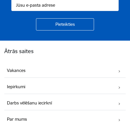
Kājene
Ātrās saites
Vakances
Iepirkumi
Darbs vēlēšanu iecirknī
Par mums