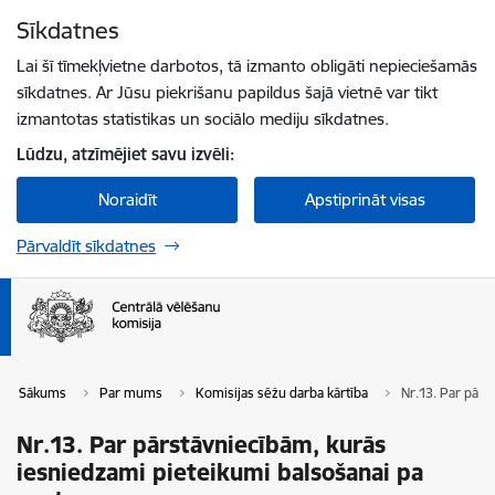
Pāriet uz lapas saturu
Sīkdatnes
Spied
lai meklētu
Enter
Lai šī tīmekļvietne darbotos, tā izmanto obligāti nepieciešamās
sīkdatnes. Ar Jūsu piekrišanu papildus šajā vietnē var tikt
izmantotas statistikas un sociālo mediju sīkdatnes.
Lūdzu, atzīmējiet savu izvēli:
Noraidīt
Apstiprināt visas
Pārvaldīt sīkdatnes
Sākums
Par mums
Komisijas sēžu darba kārtība
Nr.13. Par pārs
Nr.13. Par pārstāvniecībām, kurās
iesniedzami pieteikumi balsošanai pa