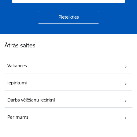
Kājene
Ātrās saites
Vakances
Iepirkumi
Darbs vēlēšanu iecirknī
Par mums