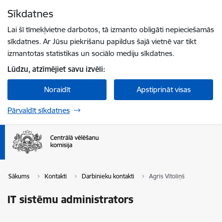
Pāriet uz lapas saturu
Sīkdatnes
Spied
lai meklētu
Enter
Lai šī tīmekļvietne darbotos, tā izmanto obligāti nepieciešamās
sīkdatnes. Ar Jūsu piekrišanu papildus šajā vietnē var tikt
izmantotas statistikas un sociālo mediju sīkdatnes.
Lūdzu, atzīmējiet savu izvēli:
Noraidīt
Apstiprināt visas
Pārvaldīt sīkdatnes
Sākums
Kontakti
Darbinieku kontakti
Agris Vītoliņš
IT sistēmu administrators