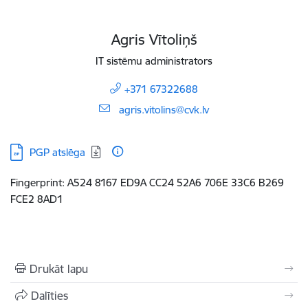
Agris Vītoliņš
IT sistēmu administrators
+371 67322688
E-pasts:
agris.vitolins@cvk.lv
Lejupielādēt:
PGP atslēga
Fingerprint: A524 8167 ED9A CC24 52A6 706E 33C6 B269
FCE2 8AD1
Drukāt lapu
Dalīties