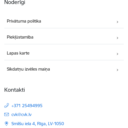
Noderīgi
Privātuma politika
Piekļūstamība
Lapas karte
Sīkdatņu izvēles maiņa
Kontakti
+371 25494995
E-pasts:
cvk@cvk.lv
Smilšu iela 4, Rīga, LV-1050