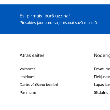
Esi pirmais, kurš uzzina!
Piesakies jaunumu saņemšanai savā e-pastā.
Kājene
Ātrās saites
Noderīg
Vakances
Privātuma
Iepirkumi
Piekļūsta
Darbs vēlēšanu iecirknī
Lapas kar
Par mums
Sīkdatņu 