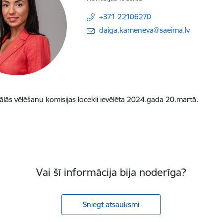
+371 22106270
E-pasts:
daiga.kameneva@saeima.lv
ālās vēlēšanu komisijas locekli ievēlēta 2024.gada 20.martā.
Vai šī informācija bija noderīga?
Sniegt atsauksmi