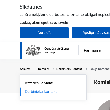
Pāriet uz lapas saturu
Sīkdatnes
Lai šī tīmekļvietne darbotos, tā izmanto obligāti nepiec
Lūdzu, atzīmējiet savu izvēli:
Noraidīt
Apstiprināt visas
Par mums
Sākums
Kontakti
Darbinieku kontakti
Daiga Kameņe
Komisi
Iestādes kontakti
Darbinieku kontakti