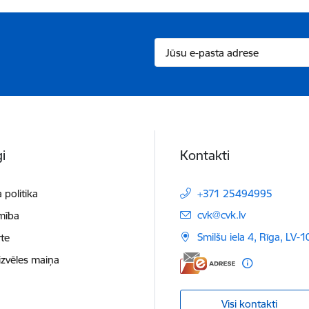
i
Kontakti
 politika
+371 25494995
E-pasts:
cvk@cvk.lv
mība
Smilšu iela 4, Rīga, LV-
te
izvēles maiņa
Visi kontakti