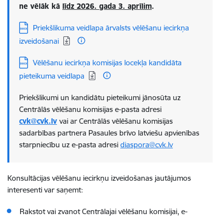
ne vēlāk kā
līdz 2026. gada 3. aprīlim
.
Lejupielādēt:
Priekšlikuma veidlapa ārvalsts vēlēšanu iecirkņa
izveidošanai
Lejupielādēt:
Vēlēšanu iecirkņa komisijas locekļa kandidāta
pieteikuma veidlapa
Priekšlikumi un kandidātu pieteikumi jānosūta uz
Centrālās vēlēšanu komisijas e-pasta adresi
cvk@cvk.lv
vai ar Centrālās vēlēšanu komisijas
sadarbības partnera Pasaules brīvo latviešu apvienības
starpniecību uz e-pasta adresi
diaspora@cvk.lv
Konsultācijas vēlēšanu iecirkņu izveidošanas jautājumos
interesenti var saņemt:
Rakstot vai zvanot Centrālajai vēlēšanu komisijai, e-