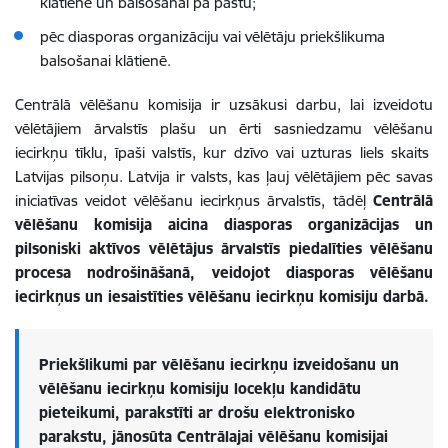
klātienē un balsošanai pa pastu;
pēc diasporas organizāciju vai vēlētāju priekšlikuma
balsošanai klātienē.
Centrālā vēlēšanu komisija ir uzsākusi darbu, lai izveidotu
vēlētājiem ārvalstīs plašu un ērti sasniedzamu vēlēšanu
iecirkņu tīklu, īpaši valstīs, kur dzīvo vai uzturas liels skaits
Latvijas pilsoņu.
Latvija ir valsts, kas ļauj vēlētājiem pēc savas
iniciatīvas veidot vēlēšanu iecirkņus ārvalstīs, tādēļ
Centrālā
vēlēšanu komisija aicina diasporas organizācijas un
pilsoniski aktīvos vēlētājus ārvalstīs piedalīties vēlēšanu
procesa nodrošināšanā, veidojot diasporas vēlēšanu
iecirkņus un iesaistīties vēlēšanu iecirkņu komisiju darbā.
Priekšlikumi par vēlēšanu iecirkņu izveidošanu un
vēlēšanu iecirkņu komisiju locekļu kandidātu
pieteikumi, parakstīti ar drošu elektronisko
parakstu, jānosūta Centrālajai vēlēšanu komisijai