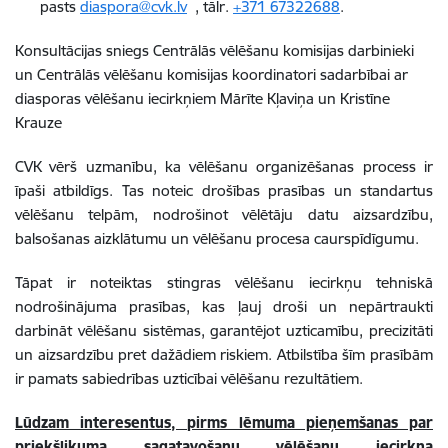
pasts
diaspora@cvk.lv
, tālr.
+371 67322688
.
Konsultācijas sniegs Centrālās vēlēšanu komisijas darbinieki
un Centrālās vēlēšanu komisijas koordinatori sadarbībai ar
diasporas vēlēšanu iecirkņiem Mārīte Kļaviņa un Kristīne
Krauze
CVK vērš uzmanību, ka vēlēšanu organizēšanas process ir
īpaši atbildīgs. Tas noteic drošības prasības un standartus
vēlēšanu telpām, nodrošinot vēlētāju datu aizsardzību,
balsošanas aizklātumu un vēlēšanu procesa caurspīdīgumu.
Tāpat ir noteiktas stingras vēlēšanu iecirkņu tehniskā
nodrošinājuma prasības, kas ļauj droši un nepārtraukti
darbināt vēlēšanu sistēmas, garantējot uzticamību, precizitāti
un aizsardzību pret dažādiem riskiem. Atbilstība šīm prasībām
ir pamats sabiedrības uzticībai vēlēšanu rezultātiem.
Lūdzam interesentus, pirms lēmuma pieņemšanas par
priekšlikuma sagatavošanu vēlēšanu iecirkņa