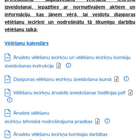
izveidošanai, iepazīties ar normatīvajiem aktiem un
informāciju, kas jāņem vērā, lai veidotu diasporas
vēlēšanu iecirkni un nodrošinātu tā likumīgu darbību
vēlēšanu laikā:
Vēlēšanu kalendārs
Lejupielādēt:
Ārvalstu vēlēšanu iecirkņu un vēlēšanu iecirkņu komisiju
izveidošanas instrukcija
Lejupielādēt:
Diasporas vēlēšanu iecirkņu izveidošana īsumā
Lejupielādēt:
Vēlēšanu iecirkņu ārvalstīs izveidošanas Vadlīnijas.pdf
Lejupielādēt:
Ārvalsts vēlēšanu
iecirkņu tehniskā nodrošinājuma prasības
Lejupielādēt:
Ārvalstu vēlēšanu iecirkņa komisijas darbības