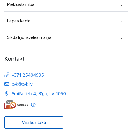
Piekļūstamība
Lapas karte
Sīkdatņu izvēles maiņa
Kontakti
+371 25494995
E-pasts:
cvk@cvk.lv
Smilšu iela 4, Rīga, LV-1050
Visi kontakti