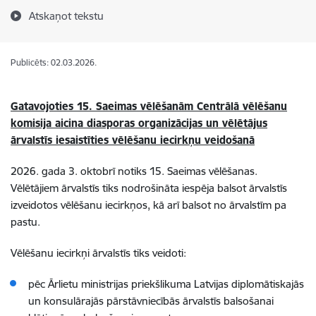
Atskaņot tekstu
Publicēts: 02.03.2026.
Gatavojoties 15. Saeimas vēlēšanām Centrālā vēlēšanu
komisija aicina diasporas organizācijas un vēlētājus
ārvalstīs iesaistīties vēlēšanu iecirkņu veidošanā
2026. gada 3. oktobrī notiks 15. Saeimas vēlēšanas.
Vēlētājiem ārvalstīs tiks nodrošināta iespēja balsot ārvalstīs
izveidotos vēlēšanu iecirkņos, kā arī balsot no ārvalstīm pa
pastu.
Vēlēšanu iecirkņi ārvalstīs tiks veidoti:
pēc Ārlietu ministrijas priekšlikuma Latvijas diplomātiskajās
un konsulārajās pārstāvniecībās ārvalstīs balsošanai