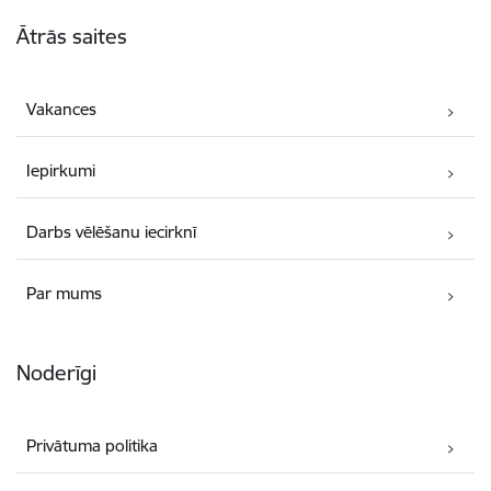
Kājene
Ātrās saites
Vakances
Iepirkumi
Darbs vēlēšanu iecirknī
Par mums
Noderīgi
Privātuma politika