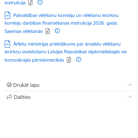
instrukcija
Lejupielādēt:
Pašvaldības vēlēšanu komisiju un vēlēšanu iecirkņu
komisiju darbības finansēšanas instrukcija 2026. gada
Saeimas vēlēšanās
Lejupielādēt:
Ārlietu ministrijas priekšlikums par ārvalstu vēlēšanu
iecirkņu izveidošanu Latvijas Republikas diplomātiskajās vai
konsulārajās pārstāvniecībās
Drukāt lapu
Dalīties