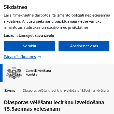
Pāriet uz lapas saturu
Sīkdatnes
Spied
lai meklētu
Enter
Lai šī tīmekļvietne darbotos, tā izmanto obligāti nepieciešamās
sīkdatnes. Ar Jūsu piekrišanu papildus šajā vietnē var tikt
izmantotas statistikas un sociālo mediju sīkdatnes.
Lūdzu, atzīmējiet savu izvēli:
Noraidīt
Apstiprināt visas
Pārvaldīt sīkdatnes
Sākums
Diasporas vēlēšanu iecirkņu izveidošana 15.Saeimas vēlēšanām
Diasporas vēlēšanu iecirkņu izveidošana
15.Saeimas vēlēšanām