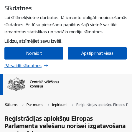
Pāriet uz lapas saturu
Sīkdatnes
Spied
lai meklētu
Enter
Lai šī tīmekļvietne darbotos, tā izmanto obligāti nepieciešamās
sīkdatnes. Ar Jūsu piekrišanu papildus šajā vietnē var tikt
izmantotas statistikas un sociālo mediju sīkdatnes.
Lūdzu, atzīmējiet savu izvēli:
Noraidīt
Apstiprināt visas
Pārvaldīt sīkdatnes
Sākums
Par mums
Iepirkumi
Reģistrācijas aplokšņu Eiropas Pa
Reģistrācijas aplokšņu Eiropas
Parlamenta vēlēšanu norisei izgatavošana