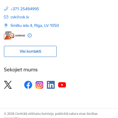
+371 25494995
E-pasts:
cvk@cvk.lv
Smilšu iela 4, Rīga, LV-1050
Visi kontakti
Sekojiet mums
© 2026 Centrālā vēlēšanu komisija, publicētā satura visas tiesības