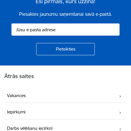
Esi pirmais, kurš uzzina!
Piesakies jaunumu saņemšanai savā e-pastā.
Kājene
Ātrās saites
Vakances
Iepirkumi
Darbs vēlēšanu iecirknī