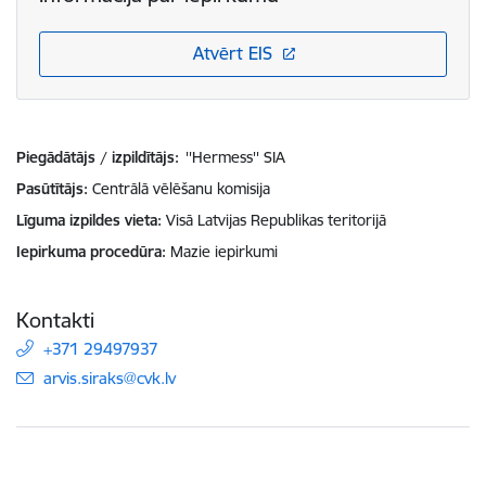
Atvērt EIS
Piegādātājs / izpildītājs:
''Hermess'' SIA
Pasūtītājs
Centrālā vēlēšanu komisija
Līguma izpildes vieta
Visā Latvijas Republikas teritorijā
Iepirkuma procedūra
Mazie iepirkumi
Kontakti
+371 29497937
E-pasts:
arvis.siraks@cvk.lv