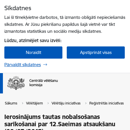
Pāriet uz lapas saturu
Sīkdatnes
Spied
lai meklētu
Enter
Lai šī tīmekļvietne darbotos, tā izmanto obligāti nepieciešamās
sīkdatnes. Ar Jūsu piekrišanu papildus šajā vietnē var tikt
izmantotas statistikas un sociālo mediju sīkdatnes.
Lūdzu, atzīmējiet savu izvēli:
Noraidīt
Apstiprināt visas
Pārvaldīt sīkdatnes
Sākums
Vēlētājiem
Vēlētāju iniciatīvas
Reģistrētās iniciatīvas
Ierosinājums tautas nobalsošanas
sarīkošanai par 12.Saeimas atsaukšanu