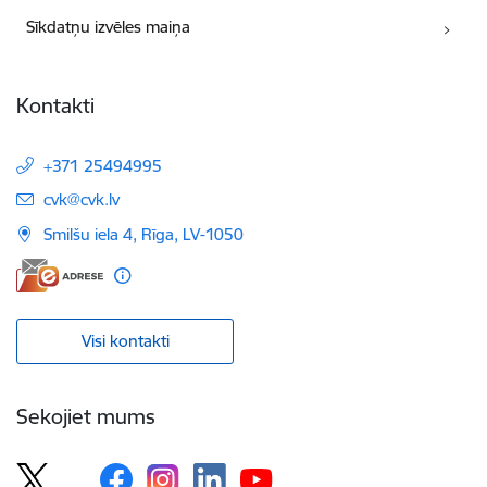
Sīkdatņu izvēles maiņa
Kontakti
+371 25494995
E-pasts:
cvk@cvk.lv
Smilšu iela 4, Rīga, LV-1050
Visi kontakti
Sekojiet mums