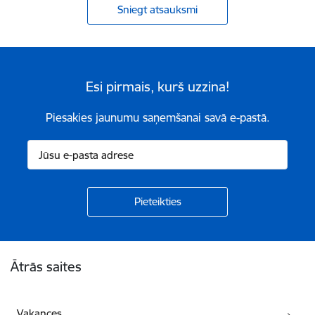
Sniegt atsauksmi
Esi pirmais, kurš uzzina!
Piesakies jaunumu saņemšanai savā e-pastā.
Kājene
Ātrās saites
Vakances