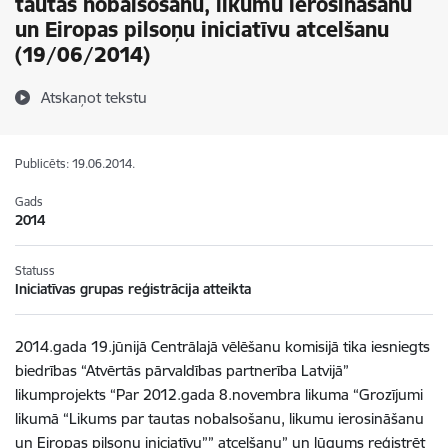
tautas nobalsošanu, likumu ierosināšanu
un Eiropas pilsoņu iniciatīvu atcelšanu
(19/06/2014)
Atskaņot tekstu
Publicēts: 19.06.2014.
Gads
2014
Statuss
Iniciatīvas grupas reģistrācija atteikta
2014.gada 19.jūnijā Centrālajā vēlēšanu komisijā tika iesniegts
biedrības “Atvērtās pārvaldības partnerība Latvijā”
likumprojekts “Par 2012.gada 8.novembra likuma “Grozījumi
likumā “Likums par tautas nobalsošanu, likumu ierosināšanu
un Eiropas pilsoņu iniciatīvu”” atcelšanu” un lūgums reģistrēt