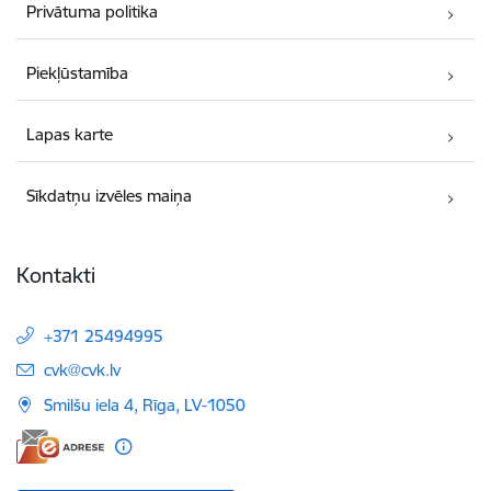
Privātuma politika
Piekļūstamība
Lapas karte
Sīkdatņu izvēles maiņa
Kontakti
+371 25494995
E-pasts:
cvk@cvk.lv
Smilšu iela 4, Rīga, LV-1050