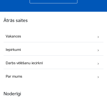
Kājene
Ātrās saites
Vakances
Iepirkumi
Darbs vēlēšanu iecirknī
Par mums
Noderīgi