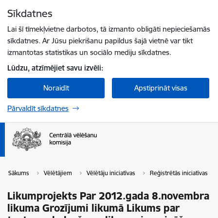
Pāriet uz lapas saturu
Sīkdatnes
Spied
lai meklētu
Enter
Lai šī tīmekļvietne darbotos, tā izmanto obligāti nepieciešamās
sīkdatnes. Ar Jūsu piekrišanu papildus šajā vietnē var tikt
izmantotas statistikas un sociālo mediju sīkdatnes.
Lūdzu, atzīmējiet savu izvēli:
Noraidīt
Apstiprināt visas
Pārvaldīt sīkdatnes
Sākums
Vēlētājiem
Vēlētāju iniciatīvas
Reģistrētās iniciatīvas
Likumprojekts Par 2012.gada 8.novembra
likuma Grozījumi likumā Likums par