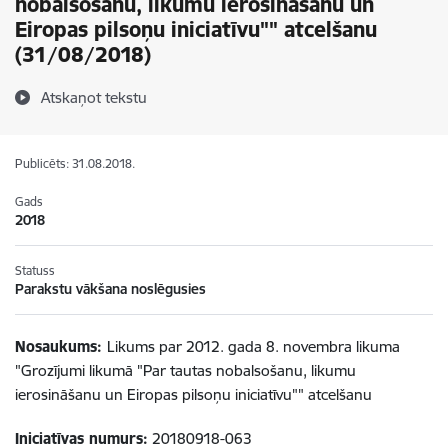
nobalsošanu, likumu ierosināšanu un
Eiropas pilsoņu iniciatīvu"" atcelšanu
(31/08/2018)
Atskaņot tekstu
Publicēts: 31.08.2018.
Gads
2018
Statuss
Parakstu vākšana noslēgusies
Nosaukums:
Likums par 2012. gada 8. novembra likuma
"Grozījumi likumā "Par tautas nobalsošanu, likumu
ierosināšanu un Eiropas pilsoņu iniciatīvu"" atcelšanu
Iniciatīvas numurs:
20180918-063