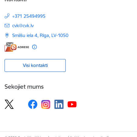
+371 25494995
E-pasts:
cvk@cvk.lv
Smilšu iela 4, Rīga, LV-1050
Visi kontakti
Sekojiet mums