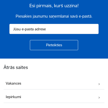
Esi pirmais, kurš uzzina!
Piesakies jaunumu saņemšanai savā e-pastā.
Kājene
Ātrās saites
Vakances
Iepirkumi