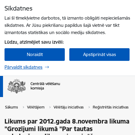
Pāriet uz lapas saturu
Sīkdatnes
Spied
lai meklētu
Enter
Lai šī tīmekļvietne darbotos, tā izmanto obligāti nepieciešamās
sīkdatnes. Ar Jūsu piekrišanu papildus šajā vietnē var tikt
izmantotas statistikas un sociālo mediju sīkdatnes.
Lūdzu, atzīmējiet savu izvēli:
Noraidīt
Apstiprināt visas
Pārvaldīt sīkdatnes
Sākums
Vēlētājiem
Vēlētāju iniciatīvas
Reģistrētās iniciatīvas
Likums par 2012.gada 8.novembra likuma
"Grozījumi likumā "Par tautas