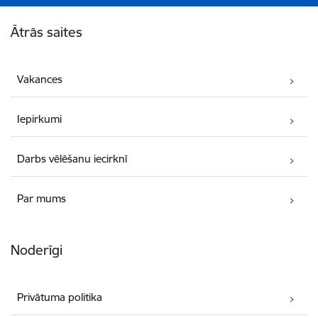
Kājene
Ātrās saites
Vakances
Iepirkumi
Darbs vēlēšanu iecirknī
Par mums
Noderīgi
Privātuma politika