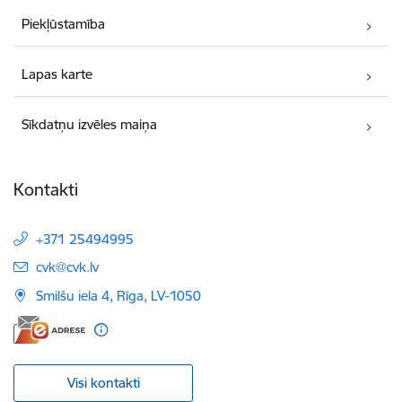
Piekļūstamība
Lapas karte
Sīkdatņu izvēles maiņa
Kontakti
+371 25494995
E-pasts:
cvk@cvk.lv
Smilšu iela 4, Rīga, LV-1050
Visi kontakti