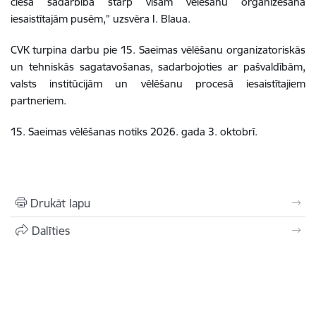
cieša sadarbība starp visām vēlēšanu organizēšanā
iesaistītajām pusēm,” uzsvēra I. Blaua.
CVK turpina darbu pie 15. Saeimas vēlēšanu organizatoriskās
un tehniskās sagatavošanas, sadarbojoties ar pašvaldībām,
valsts institūcijām un vēlēšanu procesā iesaistītajiem
partneriem.
15. Saeimas vēlēšanas notiks 2026. gada 3. oktobrī.
Drukāt lapu
Dalīties