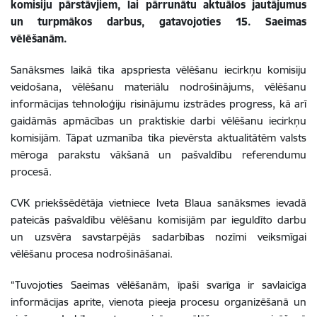
komisiju pārstāvjiem, lai pārrunātu aktuālos jautājumus
un turpmākos darbus, gatavojoties 15. Saeimas
vēlēšanām.
Sanāksmes laikā tika apspriesta vēlēšanu iecirkņu komisiju
veidošana, vēlēšanu materiālu nodrošinājums, vēlēšanu
informācijas tehnoloģiju risinājumu izstrādes progress, kā arī
gaidāmās apmācības un praktiskie darbi vēlēšanu iecirkņu
komisijām. Tāpat uzmanība tika pievērsta aktualitātēm valsts
mēroga parakstu vākšanā un pašvaldību referendumu
procesā.
CVK priekšsēdētāja vietniece Iveta Blaua sanāksmes ievadā
pateicās pašvaldību vēlēšanu komisijām par ieguldīto darbu
un uzsvēra savstarpējās sadarbības nozīmi veiksmīgai
vēlēšanu procesa nodrošināšanai.
“Tuvojoties Saeimas vēlēšanām, īpaši svarīga ir savlaicīga
informācijas aprite, vienota pieeja procesu organizēšanā un