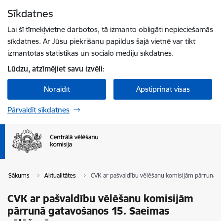
Pāriet uz lapas saturu
Sīkdatnes
Spied
lai meklētu
Enter
Lai šī tīmekļvietne darbotos, tā izmanto obligāti nepieciešamās
sīkdatnes. Ar Jūsu piekrišanu papildus šajā vietnē var tikt
izmantotas statistikas un sociālo mediju sīkdatnes.
Lūdzu, atzīmējiet savu izvēli:
Noraidīt
Apstiprināt visas
Pārvaldīt sīkdatnes
Sākums
Aktualitātes
CVK ar pašvaldību vēlēšanu komisijām pārrunā 
CVK ar pašvaldību vēlēšanu komisijām
pārrunā gatavošanos 15. Saeimas