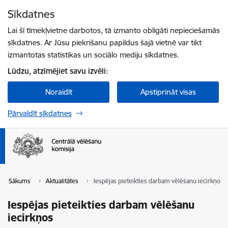
Pāriet uz lapas saturu
Sīkdatnes
Spied
lai meklētu
Enter
Lai šī tīmekļvietne darbotos, tā izmanto obligāti nepieciešamās
sīkdatnes. Ar Jūsu piekrišanu papildus šajā vietnē var tikt
izmantotas statistikas un sociālo mediju sīkdatnes.
Lūdzu, atzīmējiet savu izvēli:
Noraidīt
Apstiprināt visas
Pārvaldīt sīkdatnes
Sākums
Aktualitātes
Iespējas pieteikties darbam vēlēšanu iecirkņos
Iespējas pieteikties darbam vēlēšanu
iecirkņos