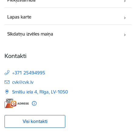
Lapas karte
Sīkdatņu izvēles maiņa
Kontakti
+371 25494995
E-pasts:
cvk@cvk.lv
Smilšu iela 4, Rīga, LV-1050
Visi kontakti