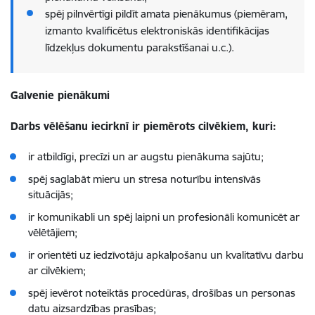
spēj pilnvērtīgi pildīt amata pienākumus (piemēram,
izmanto kvalificētus elektroniskās identifikācijas
līdzekļus dokumentu parakstīšanai u.c.).
Galvenie pienākumi
Darbs vēlēšanu iecirknī ir piemērots cilvēkiem, kuri:
ir atbildīgi, precīzi un ar augstu pienākuma sajūtu;
spēj saglabāt mieru un stresa noturību intensīvās
situācijās;
ir komunikabli un spēj laipni un profesionāli komunicēt ar
vēlētājiem;
ir orientēti uz iedzīvotāju apkalpošanu un kvalitatīvu darbu
ar cilvēkiem;
spēj ievērot noteiktās procedūras, drošības un personas
datu aizsardzības prasības;