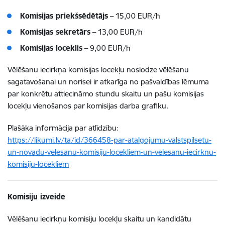
Komisijas priekšsēdētājs
– 15,00 EUR/h
Komisijas sekretārs
– 13,00 EUR/h
Komisijas loceklis
– 9,00 EUR/h
Vēlēšanu iecirkņa komisijas locekļu noslodze vēlēšanu
sagatavošanai un norisei ir atkarīga no pašvaldības lēmuma
par konkrētu attiecināmo stundu skaitu un pašu komisijas
locekļu vienošanos par komisijas darba grafiku.
Plašāka informācija par atlīdzību:
https://likumi.lv/ta/id/366458-par-atalgojumu-valstspilsetu-
un-novadu-velesanu-komisiju-locekliem-un-velesanu-iecirknu-
komisiju-locekliem
Komisiju izveide
Vēlēšanu iecirkņu komisiju locekļu skaitu un kandidātu