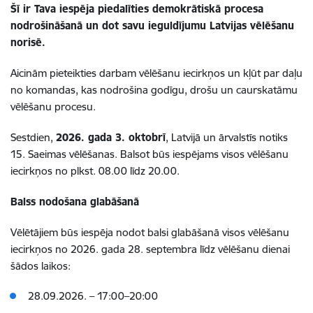
Šī ir Tava iespēja piedalīties demokrātiskā procesa
nodrošināšanā un dot savu ieguldījumu Latvijas vēlēšanu
norisē.
Aicinām pieteikties darbam vēlēšanu iecirkņos un kļūt par daļu
no komandas, kas nodrošina godīgu, drošu un caurskatāmu
vēlēšanu procesu.
Sestdien,
2026. gada 3. oktobrī
, Latvijā un ārvalstīs notiks
15. Saeimas vēlēšanas. Balsot būs iespējams visos vēlēšanu
iecirkņos no plkst. 08.00 līdz 20.00.
Balss nodošana glabāšanā
Vēlētājiem būs iespēja nodot balsi glabāšanā visos vēlēšanu
iecirkņos no 2026. gada 28. septembra līdz vēlēšanu dienai
šādos laikos:
28.09.2026. – 17:00–20:00