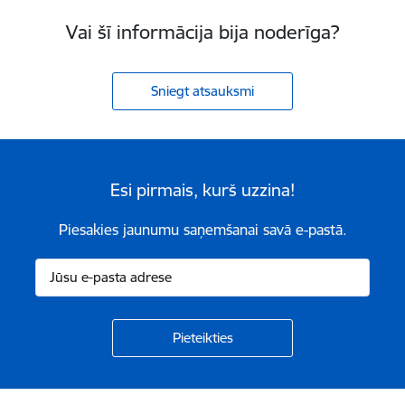
Vai šī informācija bija noderīga?
Sniegt atsauksmi
Esi pirmais, kurš uzzina!
Piesakies jaunumu saņemšanai savā e-pastā.
Kājene