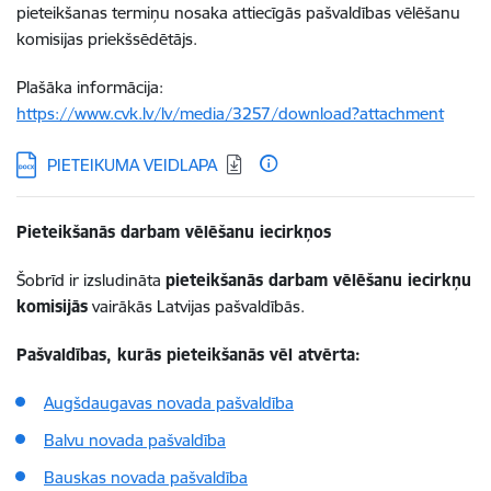
pieteikšanas termiņu nosaka attiecīgās pašvaldības vēlēšanu
komisijas priekšsēdētājs.
Plašāka informācija:
https://www.cvk.lv/lv/media/3257/download?attachment
Lejupielādēt:
PIETEIKUMA VEIDLAPA
Pieteikšanās darbam vēlēšanu iecirkņos
Šobrīd ir izsludināta
pieteikšanās darbam vēlēšanu iecirkņu
komisijās
vairākās Latvijas pašvaldībās.
Pašvaldības, kurās pieteikšanās vēl atvērta:
Augšdaugavas novada pašvaldība
Balvu novada pašvaldība
Bauskas novada pašvaldība