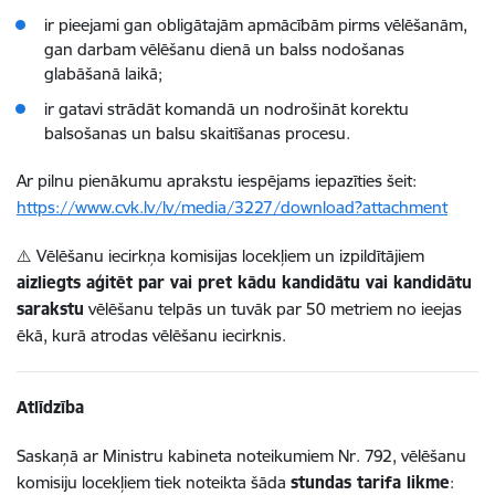
ir pieejami gan obligātajām apmācībām pirms vēlēšanām,
gan darbam vēlēšanu dienā un balss nodošanas
glabāšanā laikā;
ir gatavi strādāt komandā un nodrošināt korektu
balsošanas un balsu skaitīšanas procesu.
Ar pilnu pienākumu aprakstu iespējams iepazīties šeit:
https://www.cvk.lv/lv/media/3227/download?attachment
⚠️ Vēlēšanu iecirkņa komisijas locekļiem un izpildītājiem
aizliegts aģitēt par vai pret kādu kandidātu vai kandidātu
sarakstu
vēlēšanu telpās un tuvāk par 50 metriem no ieejas
ēkā, kurā atrodas vēlēšanu iecirknis.
Atlīdzība
Saskaņā ar Ministru kabineta noteikumiem Nr. 792, vēlēšanu
komisiju locekļiem tiek noteikta šāda
stundas tarifa likme
: