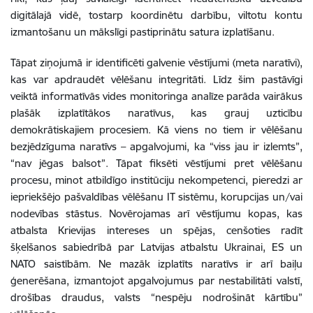
digitālajā vidē, tostarp koordinētu darbību, viltotu kontu
izmantošanu un mākslīgi pastiprinātu satura izplatīšanu.
Tāpat ziņojumā ir identificēti galvenie vēstījumi (meta naratīvi),
kas var apdraudēt vēlēšanu integritāti. Līdz šim pastāvīgi
veiktā informatīvās vides monitoringa analīze parāda vairākus
plašāk izplatītākos naratīvus, kas grauj uzticību
demokrātiskajiem procesiem. Kā viens no tiem ir vēlēšanu
bezjēdzīguma naratīvs – apgalvojumi, ka “viss jau ir izlemts”,
“nav jēgas balsot”. Tāpat fiksēti vēstījumi pret vēlēšanu
procesu, minot atbildīgo institūciju nekompetenci, pieredzi ar
iepriekšējo pašvaldības vēlēšanu IT sistēmu, korupcijas un/vai
nodevības stāstus. Novērojamas arī vēstījumu kopas, kas
atbalsta Krievijas intereses un spējas, cenšoties radīt
šķelšanos sabiedrībā par Latvijas atbalstu Ukrainai, ES un
NATO saistībām. Ne mazāk izplatīts naratīvs ir arī baiļu
ģenerēšana, izmantojot apgalvojumus par nestabilitāti valstī,
drošības draudus, valsts “nespēju nodrošināt kārtību”