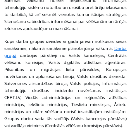
Saeimas vēlēšanu norisei nepieciešamo informācijas
tehnoloģiju sistēmu noturību un drošību pret ārēju ielaušanos
to darbībā, kā arī sekmēt vienotas komunikācijas stratēģijas
īstenošanu sabiedrības informēšanai par vēlēšanām un ārējās
ietekmes apdraudējuma mazināšanai.
Kopš darba grupas izveides šī gada janvārī notikušas sešas
sanāksmes, nākamā sanāksme plānota jūnija sākumā.
Darba
grupā
darbojas pārstāvji no Valsts kancelejas, Centrālās
vēlēšanu komisijas, Valsts digitālās attīstības aģentūras,
Pilsonības un migrācijas lietu pārvaldes, Korupcijas
novēršanas un apkarošanas biroja, Valsts drošības dienesta,
Satversmes aizsardzības biroja, Valsts policijas, Informācijas
tehnoloģiju drošības incidentu novēršanas institūcijas
CERT.LV, Viedās administrācijas un reģionālās attīstības
ministrijas, Iekšlietu ministrijas, Tieslietu ministrijas, Ārlietu
ministrijas un citām vēlēšanu norisē iesaistītajām institūcijām.
Grupas darbu vada tās vadītājs (Valsts kancelejas pārstāvis)
vai vadītāja vietnieks (Centrālās vēlēšanu komisijas pārstāvis).