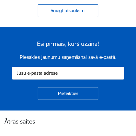
Sniegt atsauksmi
Esi pirmais, kurš uzzina!
Piesakies jaunumu saņemšanai savā e-pastā.
Kājene
Ātrās saites