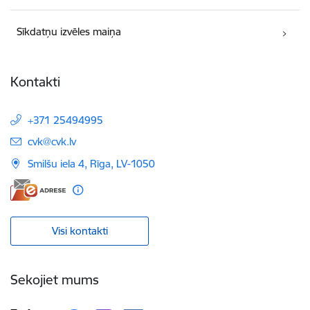
Sīkdatņu izvēles maiņa
Kontakti
+371 25494995
E-pasts:
cvk@cvk.lv
Smilšu iela 4, Rīga, LV-1050
Visi kontakti
Sekojiet mums