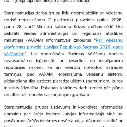
no 1. jūnija tajā būs pieejama speciāla sadaļa.
Starpinstitūcijas darba grupa lielu nozīmi piešķir arī vēlēšanu
norisē nepieciešamo IT platformu pilnveides gaitai. 2026.
gada 28. aprīlī Ministru kabineta Krīzes vadības sēdē tika
izskatīts Viedās administrācijas un reģionālās attīstības
ministrijas (VARAM) informatīvais ziņojums “
Par Vēlēšanu
platformas pilnveidi Latvijas Republikas Saeimas 2026. gada
vēlēšanām
”. Lai nodrošinātu Saeimas vēlēšanu norises
neapšaubāmu leģitimitāti un izvairītos no iespējamiem
reputācijas riskiem, kā arī ievērotu noteiktos izstrādes
termiņus, pēc VARAM ierosinājuma vēlēšanu sistēmu
pielāgošana tika uzticēta pieredzējušiem uzņēmumiem, kuros
ir valsts līdzdalība. Patlaban izstrādes darbi notiek pēc plāna
un atbilstoši iepriekš saskaņotajam grafikam.
Starpinstitūciju grupas uzdevums ir koordinēt informācijas
apmaiņu par ārējo ietekmi Latvijas informatīvajā vidē un
pasākumus ārējās ietekmes novēršanai, jautājumus saistībā ar