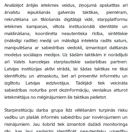
Analizējot ārējās ietekmes veidus, ziņojumā apskatītas arī
ārvalstu iejaukšanās galvenās taktikas, piemēram,
rekrutēšana un tīklošanās digitālajā vidē, starpplatformu
ietekmes kampaņas, viltota institucionālā identitāte un
maldināšana, koordinēta neautentiska rīcība, sintētiskie
(mākslīgi radītie) mediji un mākslīgā intelekta radīts saturs,
manipulēšana ar sabiedrības viedokli, izmantojot dalīšanās
modeļus sociālajos medijos. Uz šādām taktikām ir norādījuši
arī Valsts kancelejas starptautiskie sadarbības partneri.
Latvijas institūcijas aktīvi strādā, lai šādas taktikas ne tikai
identificētu un atmaskotu, bet arī preventīvi informētu un
izglītotu Latvijas iedzīvotājus. Tādējādi tiek veicināta
sabiedrības noturība pret dezinformāciju, vienlaikus atturot
ietekmētājus no mēģinājumiem šīs taktikas pielietot.
Starpinstitūciju darba grupa līdz vēlēšanām turpinās risku
vadību un plašāk informēs sabiedrību par novērojumiem un
risinājumiem. Jau šobrīd tiek izmantoti dažādi monitoringa
rīki, kas ļauj savlaicīgi identificēt neautentisku uzvedību