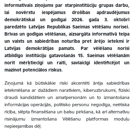
informatīvais ziņojums par starpinstitūciju grupas darbu,
lai novērstu iespējamus drošības apdraudējumus
demokrātiskai un godīgai 2026. gada 3. oktobrī
paredzēto Latvijas Republikas Saeimas vēlēšanu norisei.
Brīvas un godīgas vēlēšanas, aizsargāta informatīvā telpa
un valsts un sabiedrības noturība pret ārējo ietekmi ir
Latvijas demokrātijas pamats. Par vēlēšanu norisi
atbildīgo institūciju gatavošanās 15. Saeimas vēlēšanām
norit mērķtiecīgi un raiti, savlaicīgi identificējot un
mazinot potenciālos riskus.
Ziņojumā kā būtiskākie riski akcentēti ārēja sabiedrības
ietekmēšana ar dažādiem naratīviem, kiberuzbrukumi, fiziski
draudi kandidātiem un amatpersonām un to izmantošana
informācijas operācijās, politisko personu negodīga, neētiska
rīcība, slēpta finansēšana un balsu pirkšana, kā arī alternatīvu
risinājumu izmantošana Vēlēšanu platformas moduļu
nepieejamības dēļ.