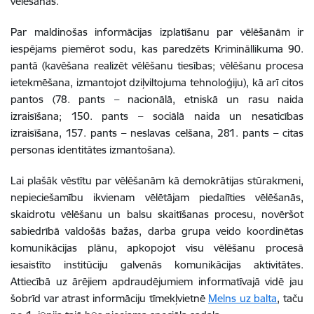
vēlēšanās.
Par maldinošas informācijas izplatīšanu par vēlēšanām ir
iespējams piemērot sodu, kas paredzēts Krimināllikuma 90.
pantā (kavēšana realizēt vēlēšanu tiesības; vēlēšanu procesa
ietekmēšana, izmantojot dziļviltojuma tehnoloģiju), kā arī citos
pantos (78. pants – nacionālā, etniskā un rasu naida
izraisīšana; 150. pants – sociālā naida un nesaticības
izraisīšana, 157. pants – neslavas celšana, 281. pants – citas
personas identitātes izmantošana).
Lai plašāk vēstītu par vēlēšanām kā demokrātijas stūrakmeni,
nepieciešamību ikvienam vēlētājam piedalīties vēlēšanās,
skaidrotu vēlēšanu un balsu skaitīšanas procesu, novēršot
sabiedrībā valdošās bažas, darba grupa veido koordinētas
komunikācijas plānu, apkopojot visu vēlēšanu procesā
iesaistīto institūciju galvenās komunikācijas aktivitātes.
Attiecībā uz ārējiem apdraudējumiem informatīvajā vidē jau
šobrīd var atrast informāciju tīmekļvietnē
Melns uz balta
, taču