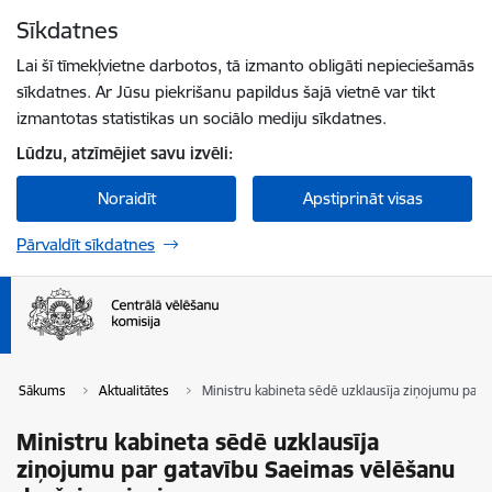
Pāriet uz lapas saturu
Sīkdatnes
Spied
lai meklētu
Enter
Lai šī tīmekļvietne darbotos, tā izmanto obligāti nepieciešamās
sīkdatnes. Ar Jūsu piekrišanu papildus šajā vietnē var tikt
izmantotas statistikas un sociālo mediju sīkdatnes.
Lūdzu, atzīmējiet savu izvēli:
Noraidīt
Apstiprināt visas
Pārvaldīt sīkdatnes
Sākums
Aktualitātes
Ministru kabineta sēdē uzklausīja ziņojumu par 
Ministru kabineta sēdē uzklausīja
ziņojumu par gatavību Saeimas vēlēšanu