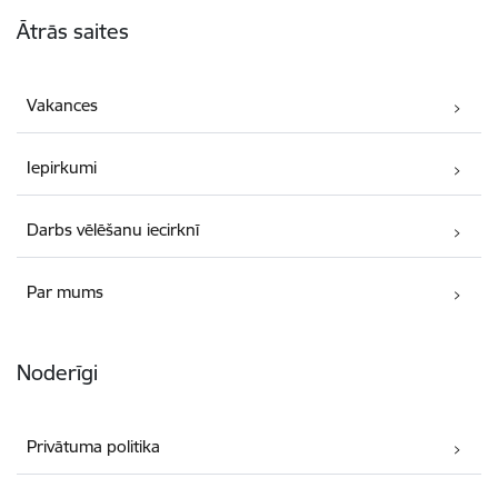
Kājene
Ātrās saites
Vakances
Iepirkumi
Darbs vēlēšanu iecirknī
Par mums
Noderīgi
Privātuma politika