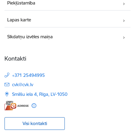
Piekļūstamība
Lapas karte
Sīkdatņu izvēles maiņa
Kontakti
+371 25494995
E-pasts:
cvk@cvk.lv
Smilšu iela 4, Rīga, LV-1050
Visi kontakti