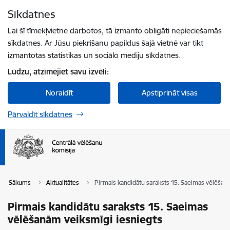
Pāriet uz lapas saturu
Sīkdatnes
Spied
lai meklētu
Enter
Lai šī tīmekļvietne darbotos, tā izmanto obligāti nepieciešamās
sīkdatnes. Ar Jūsu piekrišanu papildus šajā vietnē var tikt
izmantotas statistikas un sociālo mediju sīkdatnes.
Lūdzu, atzīmējiet savu izvēli:
Noraidīt
Apstiprināt visas
Pārvaldīt sīkdatnes
Sākums
Aktualitātes
Pirmais kandidātu saraksts 15. Saeimas vēlēšan
Pirmais kandidātu saraksts 15. Saeimas
vēlēšanām veiksmīgi iesniegts