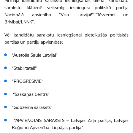
Pirmajā kandidātu sarakstu iesniegšanas dienā, kandidātu
sarakstu klātienē veiksmīgi iesniegusi politiskā partija
Nacionālā apvienība "Visu Latvijai!”-“Tēvzemei un
Brīvībai/LNNK”.
Vēl kandidātu sarakstu iesniegšanai pieteikušās politiskās
partijas un partiju apvienības:
“Austošā Saule Latvijai”
“Stabilitātei!”
"PROGRESĪVIE"
“Saskaņas Centrs”
"Gobzema saraksts"
“APVIENOTAIS SARAKSTS – Latvijas Zaļā partija, Latvijas
Reģionu Apvienība, Liepājas partija“