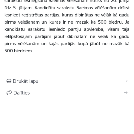
sarakstu iesniegšana Saeimas vēlēšanām notiks no 20. jūnija
līdz 5. jūlijam. Kandidātu sarakstu Saeimas vēlēšanām drīkst
iesniegt reģistrētas partijas, kuras dibinātas ne vēlāk kā gadu
pirms vēlēšanām un kurās ir ne mazāk kā 500 biedru. Ja
kandidātu sarakstu iesniedz partiju apvienība, visām tajā
ietilpstošajām partijām jābūt dibinātām ne vēlāk kā gadu
pirms vēlēšanām un šajās partijās kopā jābūt ne mazāk kā
500 biedriem.
Drukāt lapu
Dalīties