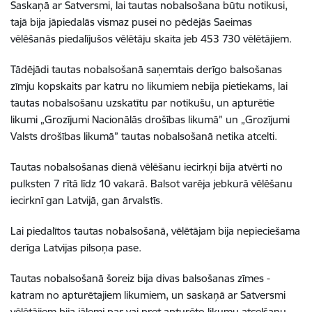
Saskaņā ar Satversmi, lai tautas nobalsošana būtu notikusi,
tajā bija jāpiedalās vismaz pusei no pēdējās Saeimas
vēlēšanās piedalījušos vēlētāju skaita jeb 453 730 vēlētājiem.
Tādējādi tautas nobalsošanā saņemtais derīgo balsošanas
zīmju kopskaits par katru no likumiem nebija pietiekams, lai
tautas nobalsošanu uzskatītu par notikušu, un apturētie
likumi „Grozījumi Nacionālās drošības likumā” un „Grozījumi
Valsts drošības likumā” tautas nobalsošanā netika atcelti.
Tautas nobalsošanas dienā vēlēšanu iecirkņi bija atvērti no
pulksten 7 rītā līdz 10 vakarā. Balsot varēja jebkurā vēlēšanu
iecirknī gan Latvijā, gan ārvalstīs.
Lai piedalītos tautas nobalsošanā, vēlētājam bija nepieciešama
derīga Latvijas pilsoņa pase.
Tautas nobalsošanā šoreiz bija divas balsošanas zīmes -
katram no apturētajiem likumiem, un saskaņā ar Satversmi
vēlētājiem bija jālemj par vai pret apturēto likumu atcelšanu.