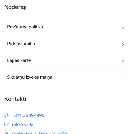
Noderīgi
Privātuma politika
Piekļūstamība
Lapas karte
Sīkdatņu izvēles maiņa
Kontakti
+371 25494995
E-pasts:
cvk@cvk.lv