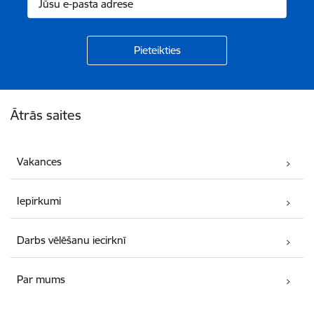
Kājene
Ātrās saites
Vakances
Iepirkumi
Darbs vēlēšanu iecirknī
Par mums