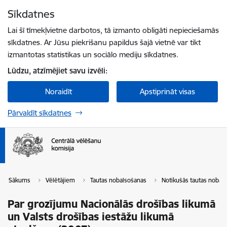
Pāriet uz lapas saturu
Sīkdatnes
Spied
lai meklētu
Enter
Lai šī tīmekļvietne darbotos, tā izmanto obligāti nepieciešamās
sīkdatnes. Ar Jūsu piekrišanu papildus šajā vietnē var tikt
izmantotas statistikas un sociālo mediju sīkdatnes.
Lūdzu, atzīmējiet savu izvēli:
Noraidīt
Apstiprināt visas
Pārvaldīt sīkdatnes
Sākums
Vēlētājiem
Tautas nobalsošanas
Notikušās tautas nobal
Par grozījumu Nacionālās drošības likumā
un Valsts drošības iestāžu likumā