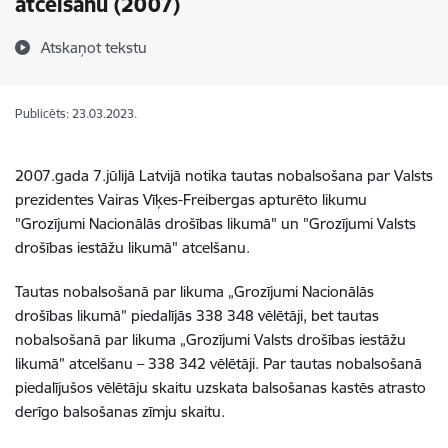
atcelšanu (2007)
Atskaņot tekstu
Publicēts: 23.03.2023.
2007.gada 7.jūlijā Latvijā notika tautas nobalsošana par Valsts
prezidentes Vairas Vīķes-Freibergas apturēto likumu
"Grozījumi Nacionālās drošības likumā" un "Grozījumi Valsts
drošības iestāžu likumā" atcelšanu.
Tautas nobalsošanā par likuma „Grozījumi Nacionālās
drošības likumā” piedalījās 338 348 vēlētāji, bet tautas
nobalsošanā par likuma „Grozījumi Valsts drošības iestāžu
likumā” atcelšanu – 338 342 vēlētāji. Par tautas nobalsošanā
piedalījušos vēlētāju skaitu uzskata balsošanas kastēs atrasto
derīgo balsošanas zīmju skaitu.