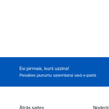
Esi pirmais, kurš uzzina!
Piesakies jaunumu saņemšanai savā e-pastā.
Kājene
Ātrās saites
Noderīg