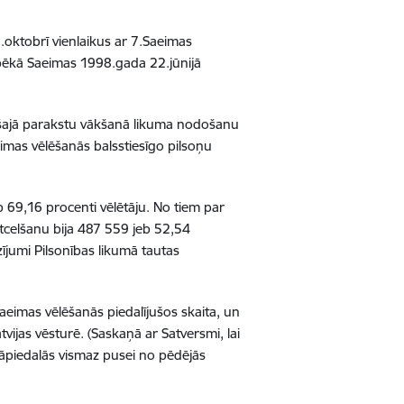
.oktobrī vienlaikus ar 7.Saeimas
 spēkā Saeimas 1998.gada 22.jūnijā
ušajā parakstu vākšanā likuma nodošanu
imas vēlēšanās balsstiesīgo pilsoņu
 69,16 procenti vēlētāju. No tiem par
atcelšanu bija 487 559 jeb 52,54
zījumi Pilsonības likumā tautas
aeimas vēlēšanās piedalījušos skaita, un
ijas vēsturē. (Saskaņā ar Satversmi, lai
āpiedalās vismaz pusei no pēdējās