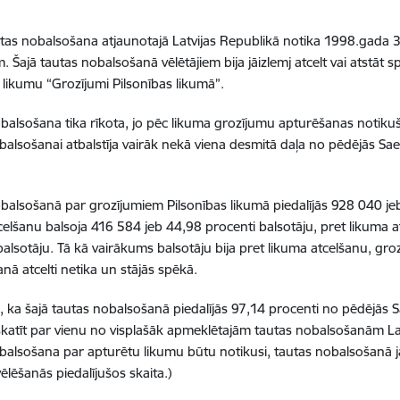
tas nobalsošana atjaunotajā Latvijas Republikā notika 1998.gada 3
. Šajā tautas nobalsošanā vēlētājiem bija jāizlemj atcelt vai atstāt
likumu “Grozījumi Pilsonības likumā”.
balsošana tika rīkota, jo pēc likuma grozījumu apturēšanas notik
balsošanai atbalstīja vairāk nekā viena desmitā daļa no pēdējās Sae
balsošanā par grozījumiem Pilsonības likumā piedalījās 928 040 jeb
celšanu balsoja 416 584 jeb 44,98 procenti balsotāju, pret likuma 
balsotāju. Tā kā vairākums balsotāju bija pret likuma atcelšanu, gro
nā atcelti netika un stājās spēkā.
, ka šajā tautas nobalsošanā piedalījās 97,14 procenti no pēdējās S
skatīt par vienu no visplašāk apmeklētajām tautas nobalsošanām Latv
balsošana par apturētu likumu būtu notikusi, tautas nobalsošanā j
ēlēšanās piedalījušos skaita.)