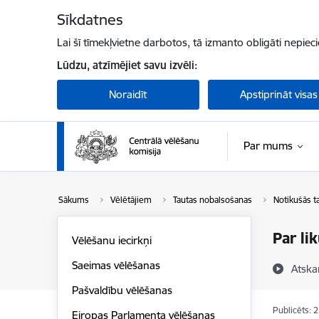
Pāriet uz lapas saturu
Sīkdatnes
Lai šī tīmekļvietne darbotos, tā izmanto obligāti nepiec
Lūdzu, atzīmējiet savu izvēli:
Noraidīt
Apstiprināt visas
Par mums
Sākums
Vēlētājiem
Tautas nobalsošanas
Notikušās t
Par li
Vēlēšanu iecirkņi
Saeimas vēlēšanas
Atska
Pašvaldību vēlēšanas
Publicēts: 
Eiropas Parlamenta vēlēšanas