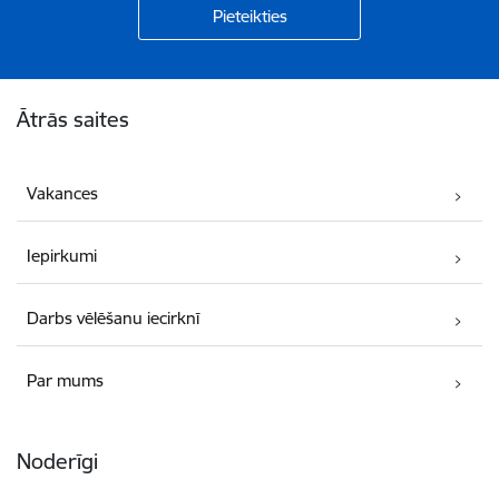
Kājene
Ātrās saites
Vakances
Iepirkumi
Darbs vēlēšanu iecirknī
Par mums
Noderīgi