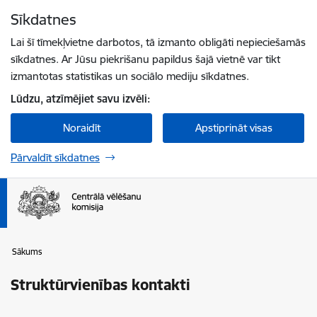
Pāriet uz lapas saturu
Sīkdatnes
Spied
lai meklētu
Enter
Lai šī tīmekļvietne darbotos, tā izmanto obligāti nepieciešamās
sīkdatnes. Ar Jūsu piekrišanu papildus šajā vietnē var tikt
izmantotas statistikas un sociālo mediju sīkdatnes.
Lūdzu, atzīmējiet savu izvēli:
Noraidīt
Apstiprināt visas
Pārvaldīt sīkdatnes
Sākums
Struktūrvienības kontakti