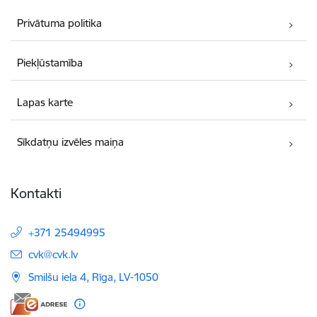
Privātuma politika
Piekļūstamība
Lapas karte
Sīkdatņu izvēles maiņa
Kontakti
+371 25494995
E-pasts:
cvk@cvk.lv
Smilšu iela 4, Rīga, LV-1050